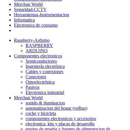
Merchan World
Seguridad-CCTV
Herramientas-Instrumentacion
Informatica
Electronica de consumo
Raspberry-Arduino
RASPBERRY
ARDUINO
Componentes electronicos
Semiconductores
Ingeniería electrónica
Cables y conexiones
Conectores
Optoelectrónica
Pasivos
Electronica industrial
Merchan World
sonido & iluminacion
automatizacion del hogar (velbus)
coche y bicicleta
componentes electronicos y accesorios
electronica, kits y placas de desarrollo
equipo de prueba y fuentes de alimentacion de