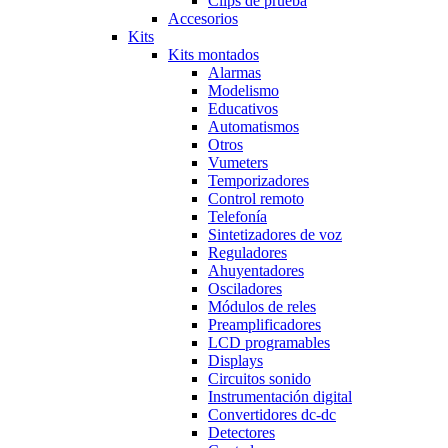
Clips de prueba
Accesorios
Kits
Kits montados
Alarmas
Modelismo
Educativos
Automatismos
Otros
Vumeters
Temporizadores
Control remoto
Telefonía
Sintetizadores de voz
Reguladores
Ahuyentadores
Osciladores
Módulos de reles
Preamplificadores
LCD programables
Displays
Circuitos sonido
Instrumentación digital
Convertidores dc-dc
Detectores