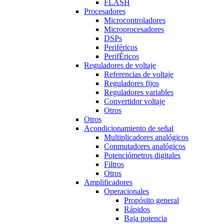
FLASH
Procesadores
Microcontroladores
Microprocesadores
DSPs
Periféricos
PerifÉricos
Reguladores de voltaje
Referencias de voltaje
Reguladores fijos
Reguladores variables
Convertidor voltaje
Otros
Otros
Acondicionamiento de señal
Multiplicadores analógicos
Conmutadores analógicos
Potenciómetros digitales
Filtros
Otros
Amplificadores
Operacionales
Propósito general
Rápidos
Baja potencia