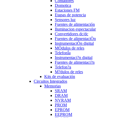
Contadores
Domotica
Estaciones FM
Etapas de potencia
Sensores luz
Fuentes de alimentación
Iluminacion espectacular
Convertidores dc/dc
Fuentes de alimentaciÒn
InstrumentaciÒn digital
MÒdulos de reles
TelefonÍa
Instrumentaci?n digital
Fuentes de alimentaci?n
Telefon?a
M?dulos de reles
Kits de evaluación
Circuitos Integrados
Memorias
SRAM
DRAM
NVRAM
PROM
EPROM
EEPROM