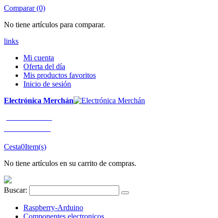
Comparar (0)
No tiene artículos para comparar.
links
Mi cuenta
Oferta del día
Mis productos favoritos
Inicio de sesión
Electrónica Merchán
¡LLÁMENOS!
91 663 80 80
Cesta
0
Item(s)
No tiene artículos en su carrito de compras.
Buscar:
Raspberry-Arduino
Componentes electronicos