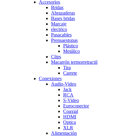
Accesorios
Bridas
Abrazaderas
Bases bridas
Marcaje
electrico
Pasacables
Prensaestopas
Plástico
Metálico
Clips
Macarrón termorretractil
Tira
Carrete
Conexiones
Audio-Video
Jack
RCA
S-Video
Euroconector
Coaxial
HDMI
Optica
XLR
Alimentación