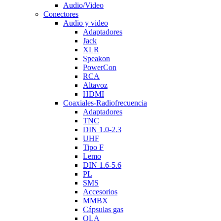
Audio/Video
Conectores
Audio y video
Adaptadores
Jack
XLR
Speakon
PowerCon
RCA
Altavoz
HDMI
Coaxiales-Radiofrecuencia
Adaptadores
TNC
DIN 1.0-2.3
UHF
Tipo F
Lemo
DIN 1.6-5.6
PL
SMS
Accesorios
MMBX
Cápsulas gas
QLA