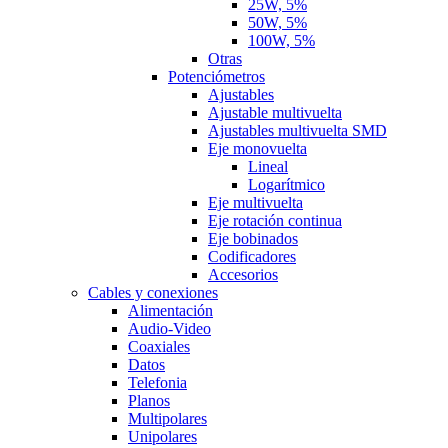
25W, 5%
50W, 5%
100W, 5%
Otras
Potenciómetros
Ajustables
Ajustable multivuelta
Ajustables multivuelta SMD
Eje monovuelta
Lineal
Logarítmico
Eje multivuelta
Eje rotación continua
Eje bobinados
Codificadores
Accesorios
Cables y conexiones
Alimentación
Audio-Video
Coaxiales
Datos
Telefonia
Planos
Multipolares
Unipolares