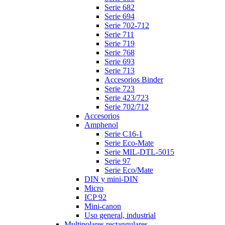
Serie 682
Serie 694
Serie 702-712
Serie 711
Serie 719
Serie 768
Serie 693
Serie 713
Accesorios Binder
Serie 723
Serie 423/723
Serie 702/712
Accesorios
Amphenol
Serie C16-1
Serie Eco-Mate
Serie MIL-DTL-5015
Serie 97
Serie Eco/Mate
DIN y mini-DIN
Micro
ICP 92
Mini-canon
Uso general, industrial
Multipolares rectangulares