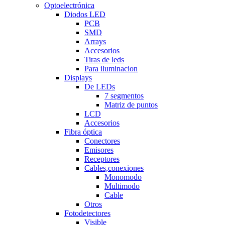
Optoelectrónica
Diodos LED
PCB
SMD
Arrays
Accesorios
Tiras de leds
Para iluminacion
Displays
De LEDs
7 segmentos
Matriz de puntos
LCD
Accesorios
Fibra óptica
Conectores
Emisores
Receptores
Cables,conexiones
Monomodo
Multimodo
Cable
Otros
Fotodetectores
Visible