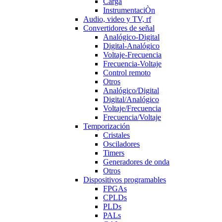
Carga
InstrumentaciÒn
Audio, video y TV, rf
Convertidores de señal
Analógico-Digital
Digital-Analógico
Voltaje-Frecuencia
Frecuencia-Voltaje
Control remoto
Otros
Analógico/Digital
Digital/Analógico
Voltaje/Frecuencia
Frecuencia/Voltaje
Temporización
Cristales
Osciladores
Timers
Generadores de onda
Otros
Dispositivos programables
FPGAs
CPLDs
PLDs
PALs