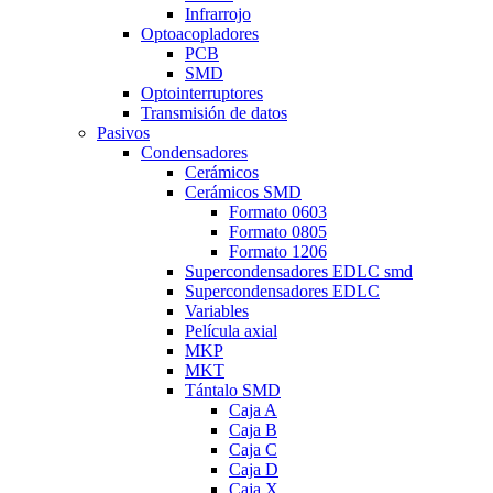
Infrarrojo
Optoacopladores
PCB
SMD
Optointerruptores
Transmisión de datos
Pasivos
Condensadores
Cerámicos
Cerámicos SMD
Formato 0603
Formato 0805
Formato 1206
Supercondensadores EDLC smd
Supercondensadores EDLC
Variables
Película axial
MKP
MKT
Tántalo SMD
Caja A
Caja B
Caja C
Caja D
Caja X