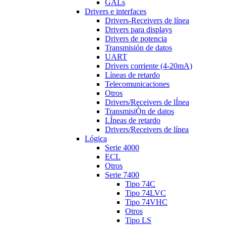
GALs
Drivers e interfaces
Drivers-Receivers de línea
Drivers para displays
Drivers de potencia
Transmisión de datos
UART
Drivers corriente (4-20mA)
Líneas de retardo
Telecomunicaciones
Otros
Drivers/Receivers de lÍnea
TransmisiÒn de datos
LÍneas de retardo
Drivers/Receivers de línea
Lógica
Serie 4000
ECL
Otros
Serie 7400
Tipo 74C
Tipo 74LVC
Tipo 74VHC
Otros
Tipo LS