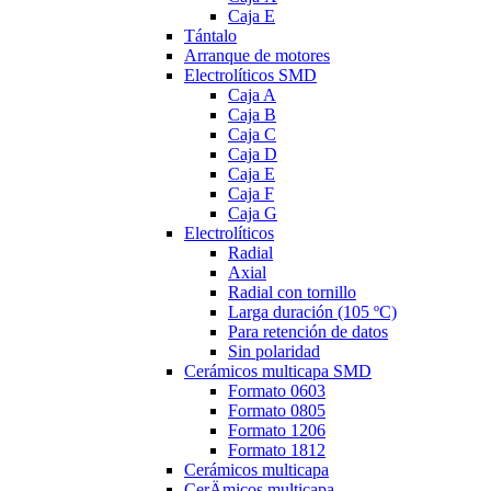
Caja E
Tántalo
Arranque de motores
Electrolíticos SMD
Caja A
Caja B
Caja C
Caja D
Caja E
Caja F
Caja G
Electrolíticos
Radial
Axial
Radial con tornillo
Larga duración (105 ºC)
Para retención de datos
Sin polaridad
Cerámicos multicapa SMD
Formato 0603
Formato 0805
Formato 1206
Formato 1812
Cerámicos multicapa
CerÄmicos multicapa