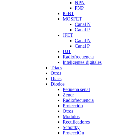
NPN
PNP
IGBT
MOSFET
Canal N
Canal P
JFET
Canal N
Canal P
UJT
Radiofrecuencia
Inteligentes-digitales
Triacs
Otros
Diacs
Diodos
Pequeña señal
Zener
Radiofrecuencia
Protección
Otros
Modulos
Rectificadores
Schottky
ProtecciÒn