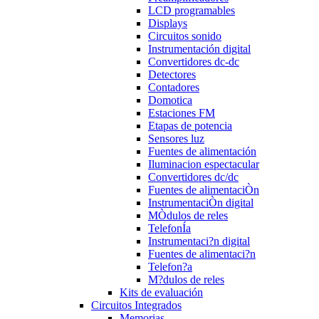
LCD programables
Displays
Circuitos sonido
Instrumentación digital
Convertidores dc-dc
Detectores
Contadores
Domotica
Estaciones FM
Etapas de potencia
Sensores luz
Fuentes de alimentación
Iluminacion espectacular
Convertidores dc/dc
Fuentes de alimentaciÒn
InstrumentaciÒn digital
MÒdulos de reles
TelefonÍa
Instrumentaci?n digital
Fuentes de alimentaci?n
Telefon?a
M?dulos de reles
Kits de evaluación
Circuitos Integrados
Memorias