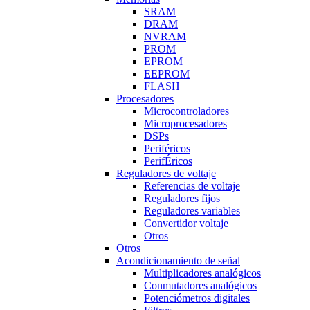
SRAM
DRAM
NVRAM
PROM
EPROM
EEPROM
FLASH
Procesadores
Microcontroladores
Microprocesadores
DSPs
Periféricos
PerifÉricos
Reguladores de voltaje
Referencias de voltaje
Reguladores fijos
Reguladores variables
Convertidor voltaje
Otros
Otros
Acondicionamiento de señal
Multiplicadores analógicos
Conmutadores analógicos
Potenciómetros digitales