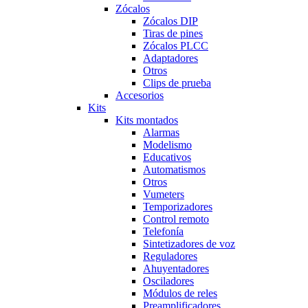
Zócalos
Zócalos DIP
Tiras de pines
Zócalos PLCC
Adaptadores
Otros
Clips de prueba
Accesorios
Kits
Kits montados
Alarmas
Modelismo
Educativos
Automatismos
Otros
Vumeters
Temporizadores
Control remoto
Telefonía
Sintetizadores de voz
Reguladores
Ahuyentadores
Osciladores
Módulos de reles
Preamplificadores