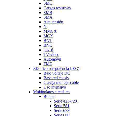
SMC
Cargas resistivas
SMB
SMA
Alta tensión
N
MMCX
MCX
BNT
BNC
jul-16
TV-vídeo
Automóvil
FME
Eléctricos de potencia (IEC)
Bajo voltaje DC
Base red chasis
Clavija montaje cable
Uso intensivo
Multipolares circulares
Binder
Serie 423-723
Serie 581
Serie 678
Serie 680