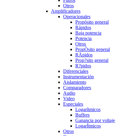
Filtros
Otros
Amplificadores
Operacionales
Propósito general
Rápidos
Baja potencia
Potencia
Otros
PropÒsito general
RÄpidos
Prop?sito general
R?pidos
Diferenciales
Instrumentación
Aislamiento
Comparadores
Audio
Video
Especiales
Logarítmicos
Buffers
Ganancia por voltaje
LogarÍtmicos
Otros