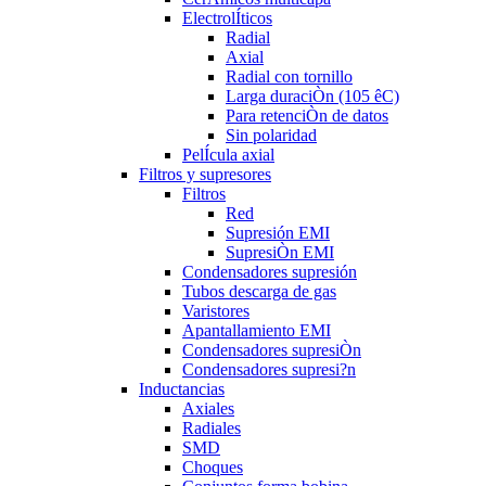
ElectrolÍticos
Radial
Axial
Radial con tornillo
Larga duraciÒn (105 êC)
Para retenciÒn de datos
Sin polaridad
PelÍcula axial
Filtros y supresores
Filtros
Red
Supresión EMI
SupresiÒn EMI
Condensadores supresión
Tubos descarga de gas
Varistores
Apantallamiento EMI
Condensadores supresiÒn
Condensadores supresi?n
Inductancias
Axiales
Radiales
SMD
Choques