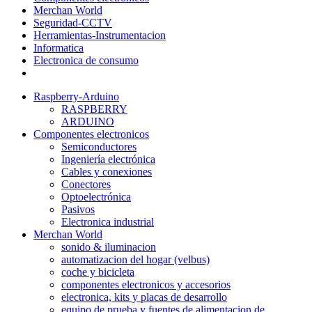
Merchan World
Seguridad-CCTV
Herramientas-Instrumentacion
Informatica
Electronica de consumo
Raspberry-Arduino
RASPBERRY
ARDUINO
Componentes electronicos
Semiconductores
Ingeniería electrónica
Cables y conexiones
Conectores
Optoelectrónica
Pasivos
Electronica industrial
Merchan World
sonido & iluminacion
automatizacion del hogar (velbus)
coche y bicicleta
componentes electronicos y accesorios
electronica, kits y placas de desarrollo
equipo de prueba y fuentes de alimentacion de