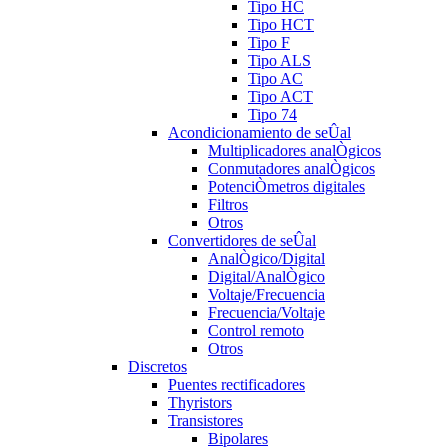
Tipo HC
Tipo HCT
Tipo F
Tipo ALS
Tipo AC
Tipo ACT
Tipo 74
Acondicionamiento de seÛal
Multiplicadores analÒgicos
Conmutadores analÒgicos
PotenciÒmetros digitales
Filtros
Otros
Convertidores de seÛal
AnalÒgico/Digital
Digital/AnalÒgico
Voltaje/Frecuencia
Frecuencia/Voltaje
Control remoto
Otros
Discretos
Puentes rectificadores
Thyristors
Transistores
Bipolares