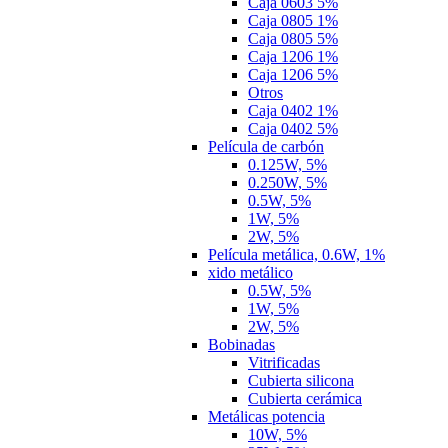
Caja 0603 5%
Caja 0805 1%
Caja 0805 5%
Caja 1206 1%
Caja 1206 5%
Otros
Caja 0402 1%
Caja 0402 5%
Película de carbón
0.125W, 5%
0.250W, 5%
0.5W, 5%
1W, 5%
2W, 5%
Película metálica, 0.6W, 1%
xido metálico
0.5W, 5%
1W, 5%
2W, 5%
Bobinadas
Vitrificadas
Cubierta silicona
Cubierta cerámica
Metálicas potencia
10W, 5%