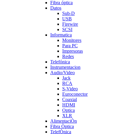
Fibra óptica
Datos
Sub-D
USB
Firewire
SCSI
Informatica
Monitores
Para PC
Impresoras
Redes
Telefónica
Instrumentacion
Audio/Video
Jack
RCA
S-Video
Euroconector
Coaxial
HDMI
Optica
XLR
AlimentaciÒn
Fibra Òptica
TelefÒnica