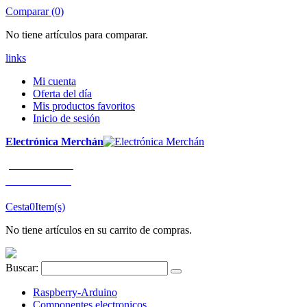
Comparar (0)
No tiene artículos para comparar.
links
Mi cuenta
Oferta del día
Mis productos favoritos
Inicio de sesión
Electrónica Merchán
¡LLÁMENOS!
91 663 80 80
Cesta
0
Item(s)
No tiene artículos en su carrito de compras.
Buscar:
Raspberry-Arduino
Componentes electronicos