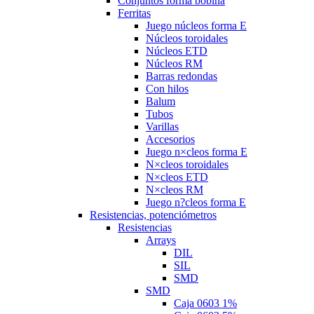
Conjuntos forma bobina
Ferritas
Juego núcleos forma E
Núcleos toroidales
Núcleos ETD
Núcleos RM
Barras redondas
Con hilos
Balum
Tubos
Varillas
Accesorios
Juego n×cleos forma E
N×cleos toroidales
N×cleos ETD
N×cleos RM
Juego n?cleos forma E
Resistencias, potenciómetros
Resistencias
Arrays
DIL
SIL
SMD
SMD
Caja 0603 1%