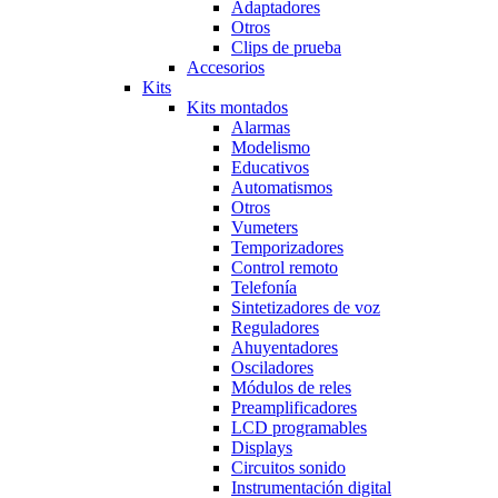
Adaptadores
Otros
Clips de prueba
Accesorios
Kits
Kits montados
Alarmas
Modelismo
Educativos
Automatismos
Otros
Vumeters
Temporizadores
Control remoto
Telefonía
Sintetizadores de voz
Reguladores
Ahuyentadores
Osciladores
Módulos de reles
Preamplificadores
LCD programables
Displays
Circuitos sonido
Instrumentación digital