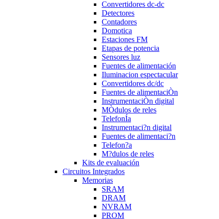
Convertidores dc-dc
Detectores
Contadores
Domotica
Estaciones FM
Etapas de potencia
Sensores luz
Fuentes de alimentación
Iluminacion espectacular
Convertidores dc/dc
Fuentes de alimentaciÒn
InstrumentaciÒn digital
MÒdulos de reles
TelefonÍa
Instrumentaci?n digital
Fuentes de alimentaci?n
Telefon?a
M?dulos de reles
Kits de evaluación
Circuitos Integrados
Memorias
SRAM
DRAM
NVRAM
PROM