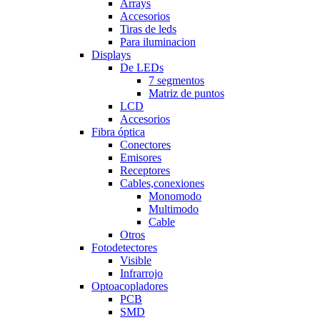
Arrays
Accesorios
Tiras de leds
Para iluminacion
Displays
De LEDs
7 segmentos
Matriz de puntos
LCD
Accesorios
Fibra óptica
Conectores
Emisores
Receptores
Cables,conexiones
Monomodo
Multimodo
Cable
Otros
Fotodetectores
Visible
Infrarrojo
Optoacopladores
PCB
SMD