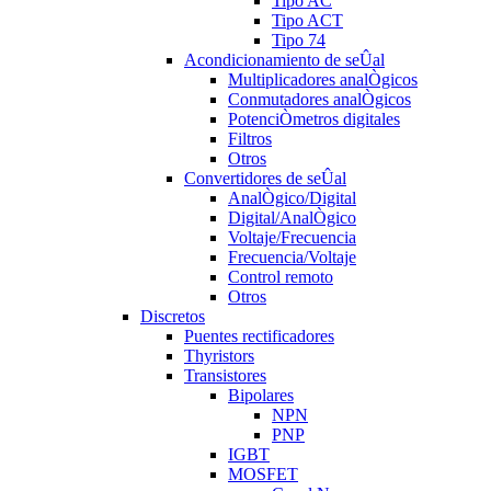
Tipo AC
Tipo ACT
Tipo 74
Acondicionamiento de seÛal
Multiplicadores analÒgicos
Conmutadores analÒgicos
PotenciÒmetros digitales
Filtros
Otros
Convertidores de seÛal
AnalÒgico/Digital
Digital/AnalÒgico
Voltaje/Frecuencia
Frecuencia/Voltaje
Control remoto
Otros
Discretos
Puentes rectificadores
Thyristors
Transistores
Bipolares
NPN
PNP
IGBT
MOSFET