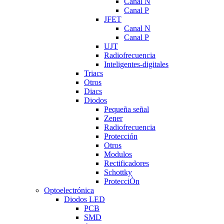
Canal N
Canal P
JFET
Canal N
Canal P
UJT
Radiofrecuencia
Inteligentes-digitales
Triacs
Otros
Diacs
Diodos
Pequeña señal
Zener
Radiofrecuencia
Protección
Otros
Modulos
Rectificadores
Schottky
ProtecciÒn
Optoelectrónica
Diodos LED
PCB
SMD