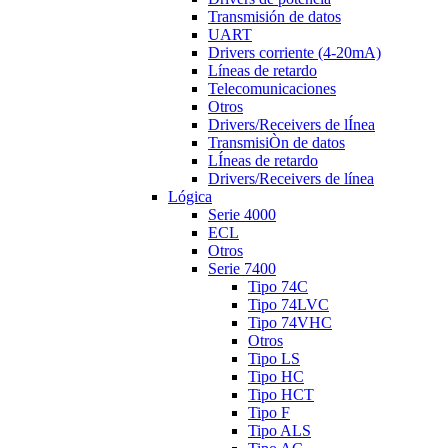
Transmisión de datos
UART
Drivers corriente (4-20mA)
Líneas de retardo
Telecomunicaciones
Otros
Drivers/Receivers de lÍnea
TransmisiÒn de datos
LÍneas de retardo
Drivers/Receivers de línea
Lógica
Serie 4000
ECL
Otros
Serie 7400
Tipo 74C
Tipo 74LVC
Tipo 74VHC
Otros
Tipo LS
Tipo HC
Tipo HCT
Tipo F
Tipo ALS