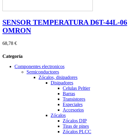
SENSOR TEMPERATURA D6T-44L-06
OMRON
68,78 €
Categoría
Componentes electronicos
Semiconductores
Zócalos, disipadores
Disipadores
Celulas Peltier
Barras
Transistores
Especiales
Accesorios
Zócalos
Zócalos DIP
Tiras de pines
Zócalos PLCC