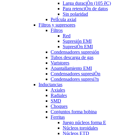
Larga duraciÒn (105 êC)
Para retenciÒn de datos
Sin polaridad
PelÍcula axial
Filtros y supresores
Filtros
Red
Supresión EMI
SupresiÒn EMI
Condensadores supresión
Tubos descarga de gas
Varistores
Apantallamiento EMI
Condensadores supresiÒn
Condensadores supresi?n
Inductancias
Axiales
Radiales
SMD
Choques
Conjuntos forma bobina
Ferritas
Juego núcleos forma E
Núcleos toroidales
Núcleos ETD