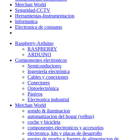
Merchan World
Seguridad-CCTV
Herramientas-Instrumentacion
Informatica
Electronica de consumo
Raspberry-Arduino
RASPBERRY
ARDUINO
Componentes electronicos
Semiconductores
Ingeniería electrónica
Cables y conexiones
Conectores
Optoelectrónica
Pasivos
Electronica industrial
Merchan World
sonido & iluminacion
automatizacion del hogar (velbus)
coche y bicicleta
componentes electronicos y accesorios
electronica, kits y placas de desarrollo
equipo de prueba y fuentes de alimentacion de