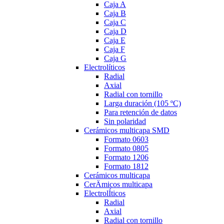
Caja A
Caja B
Caja C
Caja D
Caja E
Caja F
Caja G
Electrolíticos
Radial
Axial
Radial con tornillo
Larga duración (105 ºC)
Para retención de datos
Sin polaridad
Cerámicos multicapa SMD
Formato 0603
Formato 0805
Formato 1206
Formato 1812
Cerámicos multicapa
CerÄmicos multicapa
ElectrolÍticos
Radial
Axial
Radial con tornillo