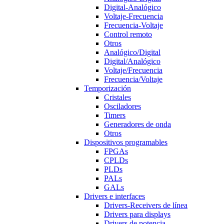
Digital-Analógico
Voltaje-Frecuencia
Frecuencia-Voltaje
Control remoto
Otros
Analógico/Digital
Digital/Analógico
Voltaje/Frecuencia
Frecuencia/Voltaje
Temporización
Cristales
Osciladores
Timers
Generadores de onda
Otros
Dispositivos programables
FPGAs
CPLDs
PLDs
PALs
GALs
Drivers e interfaces
Drivers-Receivers de línea
Drivers para displays
Drivers de potencia