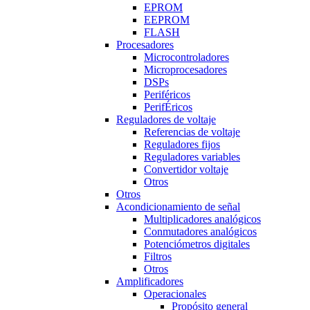
EPROM
EEPROM
FLASH
Procesadores
Microcontroladores
Microprocesadores
DSPs
Periféricos
PerifÉricos
Reguladores de voltaje
Referencias de voltaje
Reguladores fijos
Reguladores variables
Convertidor voltaje
Otros
Otros
Acondicionamiento de señal
Multiplicadores analógicos
Conmutadores analógicos
Potenciómetros digitales
Filtros
Otros
Amplificadores
Operacionales
Propósito general