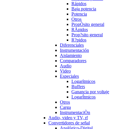
Rápidos
Baja potencia
Potencia
Otros
PropÒsito general
RÄpidos
Prop?sito general
R?pidos
Diferenciales
Instrumentación
Aislamiento
Comparadores
Audio
Video
Especiales
Logarítmicos
Buffers
Ganancia por voltaje
LogarÍtmicos
Otros
Carga
InstrumentaciÒn
Audio, video y TV, rf
Convertidores de señal
Analógico-Digital