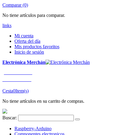
Comparar (0)
No tiene artículos para comparar.
links
Mi cuenta
Oferta del día
Mis productos favoritos
Inicio de sesión
Electrónica Merchán
¡LLÁMENOS!
91 663 80 80
Cesta
0
Item(s)
No tiene artículos en su carrito de compras.
Buscar:
Raspberry-Arduino
Componentes electronicos