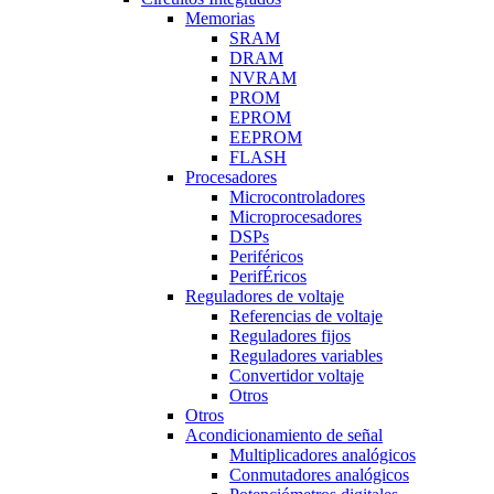
Memorias
SRAM
DRAM
NVRAM
PROM
EPROM
EEPROM
FLASH
Procesadores
Microcontroladores
Microprocesadores
DSPs
Periféricos
PerifÉricos
Reguladores de voltaje
Referencias de voltaje
Reguladores fijos
Reguladores variables
Convertidor voltaje
Otros
Otros
Acondicionamiento de señal
Multiplicadores analógicos
Conmutadores analógicos