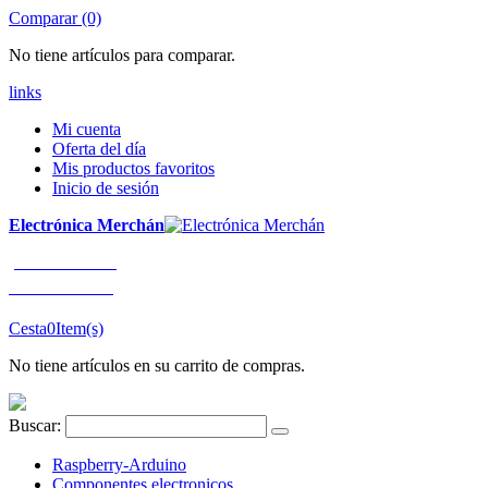
Comparar (0)
No tiene artículos para comparar.
links
Mi cuenta
Oferta del día
Mis productos favoritos
Inicio de sesión
Electrónica Merchán
¡LLÁMENOS!
91 663 80 80
Cesta
0
Item(s)
No tiene artículos en su carrito de compras.
Buscar:
Raspberry-Arduino
Componentes electronicos