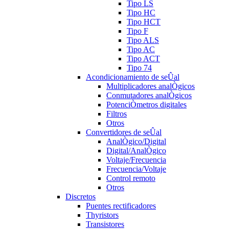
Tipo LS
Tipo HC
Tipo HCT
Tipo F
Tipo ALS
Tipo AC
Tipo ACT
Tipo 74
Acondicionamiento de seÛal
Multiplicadores analÒgicos
Conmutadores analÒgicos
PotenciÒmetros digitales
Filtros
Otros
Convertidores de seÛal
AnalÒgico/Digital
Digital/AnalÒgico
Voltaje/Frecuencia
Frecuencia/Voltaje
Control remoto
Otros
Discretos
Puentes rectificadores
Thyristors
Transistores