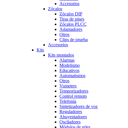
Accesorios
Zócalos
Zócalos DIP
Tiras de pines
Zócalos PLCC
Adaptadores
Otros
Clips de prueba
Accesorios
Kits
Kits montados
Alarmas
Modelismo
Educativos
Automatismos
Otros
Vumeters
Temporizadores
Control remoto
Telefonía
Sintetizadores de voz
Reguladores
Ahuyentadores
Osciladores
Módulos de reles