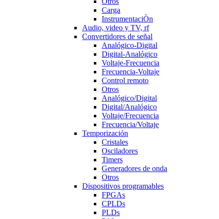
Otros
Carga
InstrumentaciÒn
Audio, video y TV, rf
Convertidores de señal
Analógico-Digital
Digital-Analógico
Voltaje-Frecuencia
Frecuencia-Voltaje
Control remoto
Otros
Analógico/Digital
Digital/Analógico
Voltaje/Frecuencia
Frecuencia/Voltaje
Temporización
Cristales
Osciladores
Timers
Generadores de onda
Otros
Dispositivos programables
FPGAs
CPLDs
PLDs