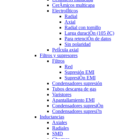
CerÄmicos multicapa
ElectrolÍticos
Radial
Axial
Radial con tornillo
Larga duraciÒn (105 êC)
Para retenciÒn de datos
Sin polaridad
PelÍcula axial
Filtros y supresores
Filtros
Red
Supresión EMI
SupresiÒn EMI
Condensadores supresión
Tubos descarga de gas
Varistores
Apantallamiento EMI
Condensadores supresiÒn
Condensadores supresi?n
Inductancias
Axiales
Radiales
SMD