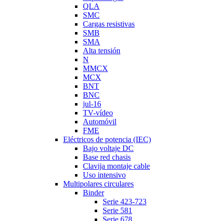
QLA
SMC
Cargas resistivas
SMB
SMA
Alta tensión
N
MMCX
MCX
BNT
BNC
jul-16
TV-vídeo
Automóvil
FME
Eléctricos de potencia (IEC)
Bajo voltaje DC
Base red chasis
Clavija montaje cable
Uso intensivo
Multipolares circulares
Binder
Serie 423-723
Serie 581
Serie 678