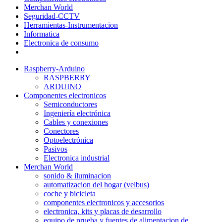
Merchan World
Seguridad-CCTV
Herramientas-Instrumentacion
Informatica
Electronica de consumo
Raspberry-Arduino
RASPBERRY
ARDUINO
Componentes electronicos
Semiconductores
Ingeniería electrónica
Cables y conexiones
Conectores
Optoelectrónica
Pasivos
Electronica industrial
Merchan World
sonido & iluminacion
automatizacion del hogar (velbus)
coche y bicicleta
componentes electronicos y accesorios
electronica, kits y placas de desarrollo
equipo de prueba y fuentes de alimentacion de