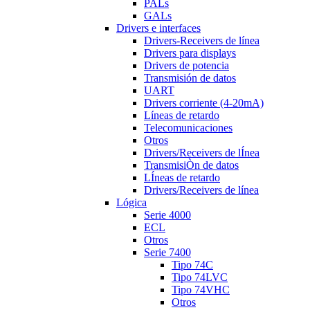
PALs
GALs
Drivers e interfaces
Drivers-Receivers de línea
Drivers para displays
Drivers de potencia
Transmisión de datos
UART
Drivers corriente (4-20mA)
Líneas de retardo
Telecomunicaciones
Otros
Drivers/Receivers de lÍnea
TransmisiÒn de datos
LÍneas de retardo
Drivers/Receivers de línea
Lógica
Serie 4000
ECL
Otros
Serie 7400
Tipo 74C
Tipo 74LVC
Tipo 74VHC
Otros