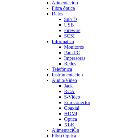
Alimentación
Fibra óptica
Datos
Sub-D
USB
Firewire
SCSI
Informatica
Monitores
Para PC
Impresoras
Redes
Telefónica
Instrumentacion
Audio/Video
Jack
RCA
S-Video
Euroconector
Coaxial
HDMI
Optica
XLR
AlimentaciÒn
Fibra Òptica