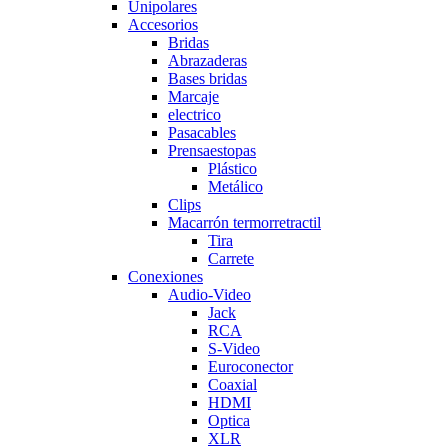
Unipolares
Accesorios
Bridas
Abrazaderas
Bases bridas
Marcaje
electrico
Pasacables
Prensaestopas
Plástico
Metálico
Clips
Macarrón termorretractil
Tira
Carrete
Conexiones
Audio-Video
Jack
RCA
S-Video
Euroconector
Coaxial
HDMI
Optica
XLR