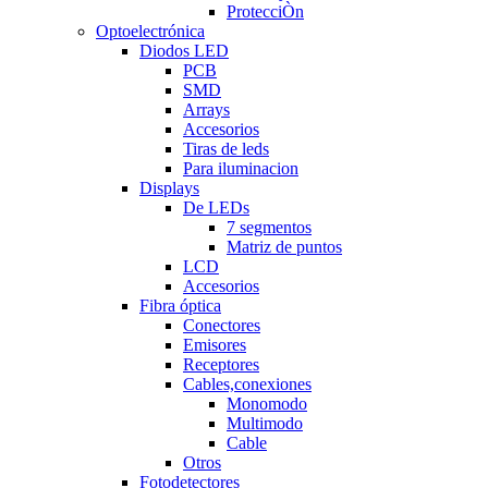
ProtecciÒn
Optoelectrónica
Diodos LED
PCB
SMD
Arrays
Accesorios
Tiras de leds
Para iluminacion
Displays
De LEDs
7 segmentos
Matriz de puntos
LCD
Accesorios
Fibra óptica
Conectores
Emisores
Receptores
Cables,conexiones
Monomodo
Multimodo
Cable
Otros
Fotodetectores