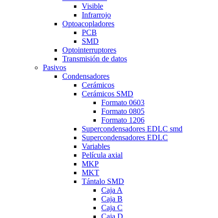
Visible
Infrarrojo
Optoacopladores
PCB
SMD
Optointerruptores
Transmisión de datos
Pasivos
Condensadores
Cerámicos
Cerámicos SMD
Formato 0603
Formato 0805
Formato 1206
Supercondensadores EDLC smd
Supercondensadores EDLC
Variables
Película axial
MKP
MKT
Tántalo SMD
Caja A
Caja B
Caja C
Caja D