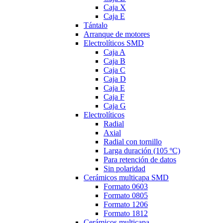
Caja X
Caja E
Tántalo
Arranque de motores
Electrolíticos SMD
Caja A
Caja B
Caja C
Caja D
Caja E
Caja F
Caja G
Electrolíticos
Radial
Axial
Radial con tornillo
Larga duración (105 ºC)
Para retención de datos
Sin polaridad
Cerámicos multicapa SMD
Formato 0603
Formato 0805
Formato 1206
Formato 1812
Cerámicos multicapa