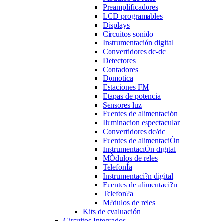
Preamplificadores
LCD programables
Displays
Circuitos sonido
Instrumentación digital
Convertidores dc-dc
Detectores
Contadores
Domotica
Estaciones FM
Etapas de potencia
Sensores luz
Fuentes de alimentación
Iluminacion espectacular
Convertidores dc/dc
Fuentes de alimentaciÒn
InstrumentaciÒn digital
MÒdulos de reles
TelefonÍa
Instrumentaci?n digital
Fuentes de alimentaci?n
Telefon?a
M?dulos de reles
Kits de evaluación
Circuitos Integrados