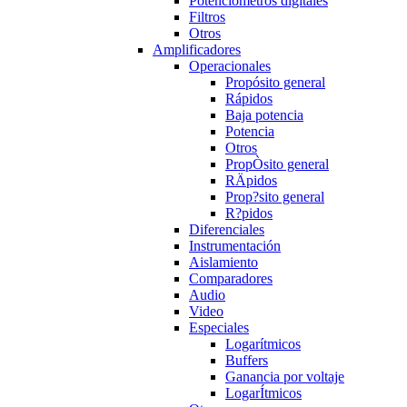
Potenciómetros digitales
Filtros
Otros
Amplificadores
Operacionales
Propósito general
Rápidos
Baja potencia
Potencia
Otros
PropÒsito general
RÄpidos
Prop?sito general
R?pidos
Diferenciales
Instrumentación
Aislamiento
Comparadores
Audio
Video
Especiales
Logarítmicos
Buffers
Ganancia por voltaje
LogarÍtmicos