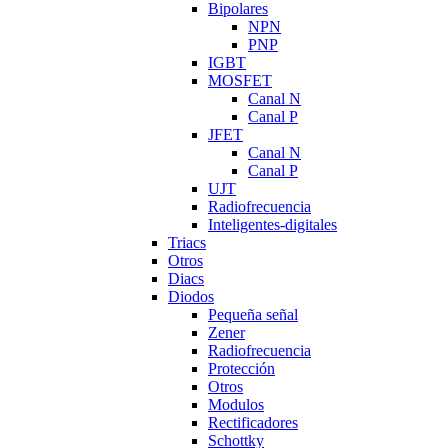
Bipolares
NPN
PNP
IGBT
MOSFET
Canal N
Canal P
JFET
Canal N
Canal P
UJT
Radiofrecuencia
Inteligentes-digitales
Triacs
Otros
Diacs
Diodos
Pequeña señal
Zener
Radiofrecuencia
Protección
Otros
Modulos
Rectificadores
Schottky