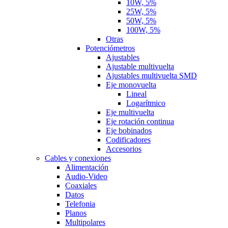
10W, 5%
25W, 5%
50W, 5%
100W, 5%
Otras
Potenciómetros
Ajustables
Ajustable multivuelta
Ajustables multivuelta SMD
Eje monovuelta
Lineal
Logarítmico
Eje multivuelta
Eje rotación continua
Eje bobinados
Codificadores
Accesorios
Cables y conexiones
Alimentación
Audio-Video
Coaxiales
Datos
Telefonia
Planos
Multipolares