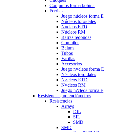
Choques
Conjuntos forma bobina
Ferritas
Juego núcleos forma E
Núcleos toroidales
Núcleos ETD
Núcleos RM
Barras redondas
Con hilos
Balum
Tubos
Varillas
Accesorios
Juego n×cleos forma E
N×cleos toroidales
N×cleos ETD
N×cleos RM
Juego n?cleos forma E
Resistencias, potenciómetros
Resistencias
Arrays
DIL
SIL
SMD
SMD