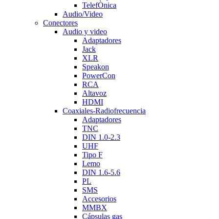
TelefÒnica
Audio/Video
Conectores
Audio y video
Adaptadores
Jack
XLR
Speakon
PowerCon
RCA
Altavoz
HDMI
Coaxiales-Radiofrecuencia
Adaptadores
TNC
DIN 1.0-2.3
UHF
Tipo F
Lemo
DIN 1.6-5.6
PL
SMS
Accesorios
MMBX
Cápsulas gas