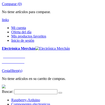
Comparar (0)
No tiene artículos para comparar.
links
Mi cuenta
Oferta del día
Mis productos favoritos
Inicio de sesión
Electrónica Merchán
¡LLÁMENOS!
91 663 80 80
Cesta
0
Item(s)
No tiene artículos en su carrito de compras.
Buscar:
Raspberry-Arduino
Componentes electronicos