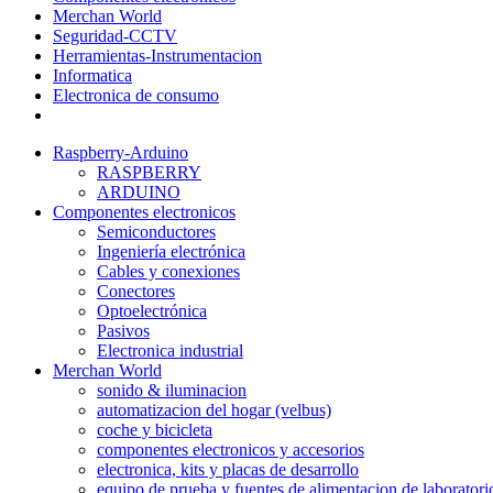
Merchan World
Seguridad-CCTV
Herramientas-Instrumentacion
Informatica
Electronica de consumo
Raspberry-Arduino
RASPBERRY
ARDUINO
Componentes electronicos
Semiconductores
Ingeniería electrónica
Cables y conexiones
Conectores
Optoelectrónica
Pasivos
Electronica industrial
Merchan World
sonido & iluminacion
automatizacion del hogar (velbus)
coche y bicicleta
componentes electronicos y accesorios
electronica, kits y placas de desarrollo
equipo de prueba y fuentes de alimentacion de laboratori