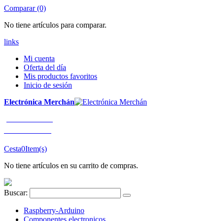
Comparar (0)
No tiene artículos para comparar.
links
Mi cuenta
Oferta del día
Mis productos favoritos
Inicio de sesión
Electrónica Merchán
¡LLÁMENOS!
91 663 80 80
Cesta
0
Item(s)
No tiene artículos en su carrito de compras.
Buscar:
Raspberry-Arduino
Componentes electronicos