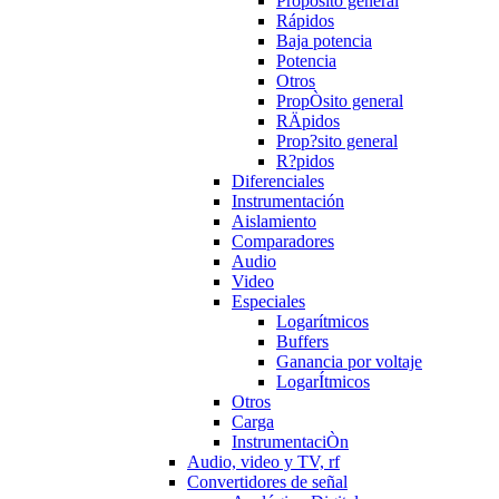
Propósito general
Rápidos
Baja potencia
Potencia
Otros
PropÒsito general
RÄpidos
Prop?sito general
R?pidos
Diferenciales
Instrumentación
Aislamiento
Comparadores
Audio
Video
Especiales
Logarítmicos
Buffers
Ganancia por voltaje
LogarÍtmicos
Otros
Carga
InstrumentaciÒn
Audio, video y TV, rf
Convertidores de señal