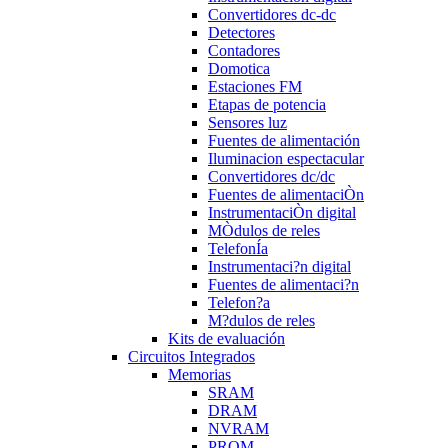
Convertidores dc-dc
Detectores
Contadores
Domotica
Estaciones FM
Etapas de potencia
Sensores luz
Fuentes de alimentación
Iluminacion espectacular
Convertidores dc/dc
Fuentes de alimentaciÒn
InstrumentaciÒn digital
MÒdulos de reles
TelefonÍa
Instrumentaci?n digital
Fuentes de alimentaci?n
Telefon?a
M?dulos de reles
Kits de evaluación
Circuitos Integrados
Memorias
SRAM
DRAM
NVRAM
PROM