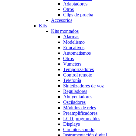
Adaptadores
Otros
Clips de prueba
Accesorios
Kits
Kits montados
Alarmas
Modelismo
Educativos
Automatismos
Otros
Vumeters
Temporizadores
Control remoto
Telefonía
Sintetizadores de voz
Reguladores
Ahuyentadores
Osciladores
Módulos de reles
Preamplificadores
LCD programables
Displays
Circuitos sonido
Instrumentación digital