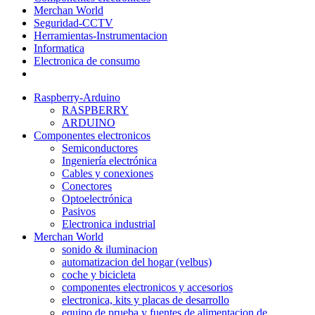
Merchan World
Seguridad-CCTV
Herramientas-Instrumentacion
Informatica
Electronica de consumo
Raspberry-Arduino
RASPBERRY
ARDUINO
Componentes electronicos
Semiconductores
Ingeniería electrónica
Cables y conexiones
Conectores
Optoelectrónica
Pasivos
Electronica industrial
Merchan World
sonido & iluminacion
automatizacion del hogar (velbus)
coche y bicicleta
componentes electronicos y accesorios
electronica, kits y placas de desarrollo
equipo de prueba y fuentes de alimentacion de