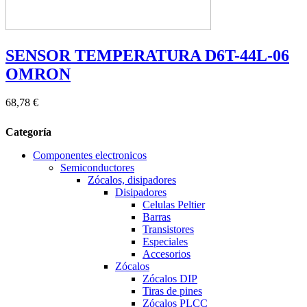
SENSOR TEMPERATURA D6T-44L-06
OMRON
68,78 €
Categoría
Componentes electronicos
Semiconductores
Zócalos, disipadores
Disipadores
Celulas Peltier
Barras
Transistores
Especiales
Accesorios
Zócalos
Zócalos DIP
Tiras de pines
Zócalos PLCC