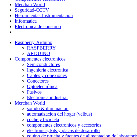
Merchan World
Seguridad-CCTV
Herramientas-Instrumentacion
Informatica
Electronica de consumo
Raspberry-Arduino
RASPBERRY
ARDUINO
Componentes electronicos
Semiconductores
Ingeniería electrónica
Cables y conexiones
Conectores
Optoelectrónica
Pasivos
Electronica industrial
Merchan World
sonido & iluminacion
automatizacion del hogar (velbus)
coche y bicicleta
componentes electronicos y accesorios
electronica, kits y placas de desarrollo
equipo de prueba y fuentes de alimentacion de laboratori