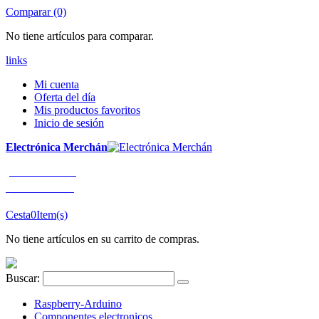
Comparar (0)
No tiene artículos para comparar.
links
Mi cuenta
Oferta del día
Mis productos favoritos
Inicio de sesión
Electrónica Merchán
¡LLÁMENOS!
91 663 80 80
Cesta
0
Item(s)
No tiene artículos en su carrito de compras.
Buscar:
Raspberry-Arduino
Componentes electronicos