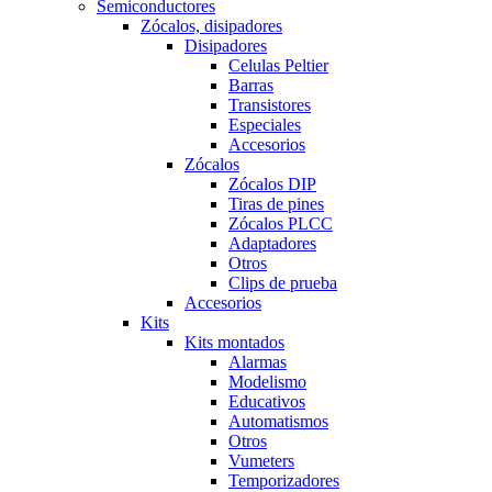
Semiconductores
Zócalos, disipadores
Disipadores
Celulas Peltier
Barras
Transistores
Especiales
Accesorios
Zócalos
Zócalos DIP
Tiras de pines
Zócalos PLCC
Adaptadores
Otros
Clips de prueba
Accesorios
Kits
Kits montados
Alarmas
Modelismo
Educativos
Automatismos
Otros
Vumeters
Temporizadores