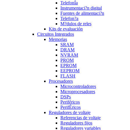
TelefonÍa
Instrumentaci?n digital
Fuentes de alimentaci?n
Telefon?a
M?dulos de reles
Kits de evaluación
Circuitos Integrados
Memorias
SRAM
DRAM
NVRAM
PROM
EPROM
EEPROM
FLASH
Procesadores
Microcontroladores
Microprocesadores
DSPs
Periféricos
PerifÉricos
Reguladores de voltaje
Referencias de voltaje
Reguladores fijos
Reguladores variables