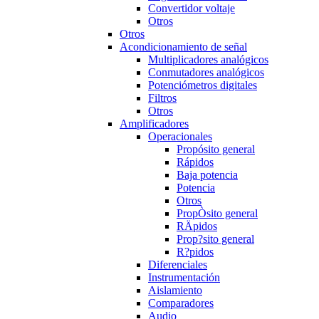
Convertidor voltaje
Otros
Otros
Acondicionamiento de señal
Multiplicadores analógicos
Conmutadores analógicos
Potenciómetros digitales
Filtros
Otros
Amplificadores
Operacionales
Propósito general
Rápidos
Baja potencia
Potencia
Otros
PropÒsito general
RÄpidos
Prop?sito general
R?pidos
Diferenciales
Instrumentación
Aislamiento
Comparadores
Audio