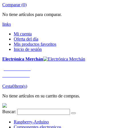
Comparar (0)
No tiene artículos para comparar.
links
Mi cuenta
Oferta del día
Mis productos favoritos
Inicio de sesión
Electrónica Merchán
¡LLÁMENOS!
91 663 80 80
Cesta
0
Item(s)
No tiene artículos en su carrito de compras.
Buscar:
Raspberry-Arduino
Componentes electronicos