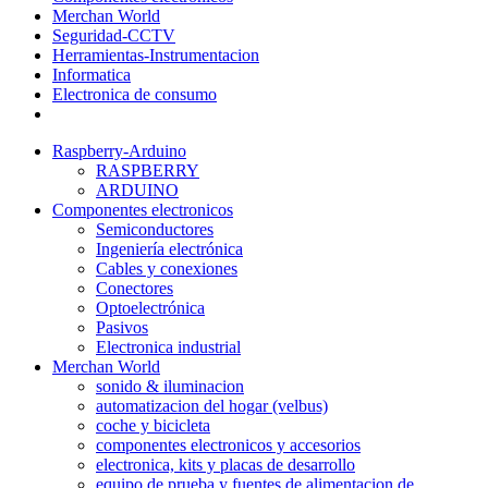
Merchan World
Seguridad-CCTV
Herramientas-Instrumentacion
Informatica
Electronica de consumo
Raspberry-Arduino
RASPBERRY
ARDUINO
Componentes electronicos
Semiconductores
Ingeniería electrónica
Cables y conexiones
Conectores
Optoelectrónica
Pasivos
Electronica industrial
Merchan World
sonido & iluminacion
automatizacion del hogar (velbus)
coche y bicicleta
componentes electronicos y accesorios
electronica, kits y placas de desarrollo
equipo de prueba y fuentes de alimentacion de