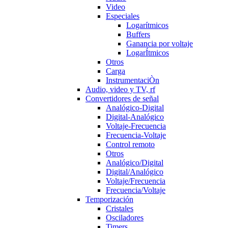
Video
Especiales
Logarítmicos
Buffers
Ganancia por voltaje
LogarÍtmicos
Otros
Carga
InstrumentaciÒn
Audio, video y TV, rf
Convertidores de señal
Analógico-Digital
Digital-Analógico
Voltaje-Frecuencia
Frecuencia-Voltaje
Control remoto
Otros
Analógico/Digital
Digital/Analógico
Voltaje/Frecuencia
Frecuencia/Voltaje
Temporización
Cristales
Osciladores
Timers