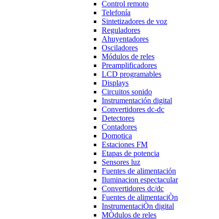
Control remoto
Telefonía
Sintetizadores de voz
Reguladores
Ahuyentadores
Osciladores
Módulos de reles
Preamplificadores
LCD programables
Displays
Circuitos sonido
Instrumentación digital
Convertidores dc-dc
Detectores
Contadores
Domotica
Estaciones FM
Etapas de potencia
Sensores luz
Fuentes de alimentación
Iluminacion espectacular
Convertidores dc/dc
Fuentes de alimentaciÒn
InstrumentaciÒn digital
MÒdulos de reles