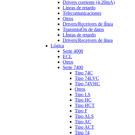
Drivers corriente (4-20mA)
Líneas de retardo
Telecomunicaciones
Otros
Drivers/Receivers de lÍnea
TransmisiÒn de datos
LÍneas de retardo
Drivers/Receivers de línea
Lógica
Serie 4000
ECL
Otros
Serie 7400
Tipo 74C
Tipo 74LVC
Tipo 74VHC
Otros
Tipo LS
Tipo HC
Tipo HCT
Tipo F
Tipo ALS
Tipo AC
Tipo ACT
Tipo 74