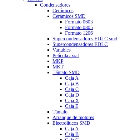
Condensadores
Cerámicos
Cerámicos SMD
Formato 0603
Formato 0805
Formato 1206
Supercondensadores EDLC smd
Supercondensadores EDLC
Variables
Película axial
MKP
MKT
Tántalo SMD
Caja A
Caja B
Caja C
Caja D
Caja X
Caja E
Tántalo
Arranque de motores
Electrolíticos SMD
Caja A
Caja B
Caja C