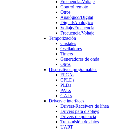
Frecuencia-Voltaje
Control remoto
Otros
Analógico/Digital
Digital/Analógico
Voltaje/Frecuencia
Frecuencia/Voltaje
Temporización
Cristales
Osciladores
Timers
Generadores de onda
Otros
Dispositivos programables
FPGAs
CPLDs
PLDs
PALs
GALs
Drivers e interfaces
Drivers-Receivers de línea
Drivers para displays
Drivers de potencia
Transmisión de datos
UART