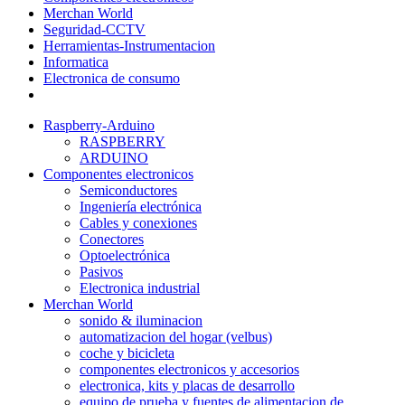
Merchan World
Seguridad-CCTV
Herramientas-Instrumentacion
Informatica
Electronica de consumo
Raspberry-Arduino
RASPBERRY
ARDUINO
Componentes electronicos
Semiconductores
Ingeniería electrónica
Cables y conexiones
Conectores
Optoelectrónica
Pasivos
Electronica industrial
Merchan World
sonido & iluminacion
automatizacion del hogar (velbus)
coche y bicicleta
componentes electronicos y accesorios
electronica, kits y placas de desarrollo
equipo de prueba y fuentes de alimentacion de