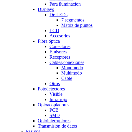
Para iluminacion
Displays
De LEDs
7 segmentos
Matriz de puntos
LCD
Accesorios
Fibra óptica
Conectores
Emisores
Receptores
Cables,conexiones
Monomodo
Multimodo
Cable
Otros
Fotodetectores
Visible
Infrarrojo
Optoacopladores
PCB
SMD
Optointerruptores
Transmisión de datos
Pasivos