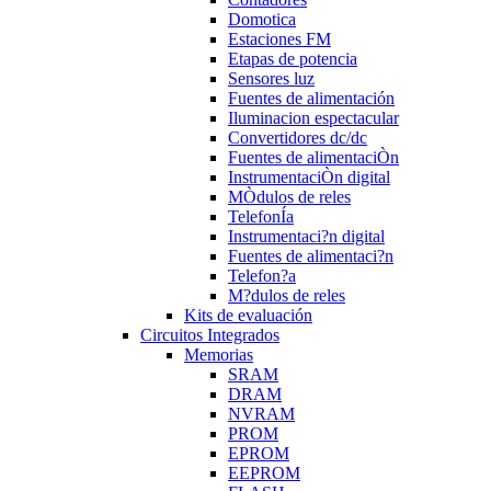
Domotica
Estaciones FM
Etapas de potencia
Sensores luz
Fuentes de alimentación
Iluminacion espectacular
Convertidores dc/dc
Fuentes de alimentaciÒn
InstrumentaciÒn digital
MÒdulos de reles
TelefonÍa
Instrumentaci?n digital
Fuentes de alimentaci?n
Telefon?a
M?dulos de reles
Kits de evaluación
Circuitos Integrados
Memorias
SRAM
DRAM
NVRAM
PROM
EPROM
EEPROM