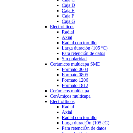
Caja D
Caja E
Caja F
Caja G
Electrolíticos
Radial
Axial
Radial con tornillo
Larga duración (105 ºC)
Para retención de datos
Sin polaridad
Cerámicos multicapa SMD
Formato 0603
Formato 0805
Formato 1206
Formato 1812
Cerámicos multicapa
CerÄmicos multicapa
ElectrolÍticos
Radial
Axial
Radial con tornillo
Larga duraciÒn (105 êC)
Para retenciÒn de datos