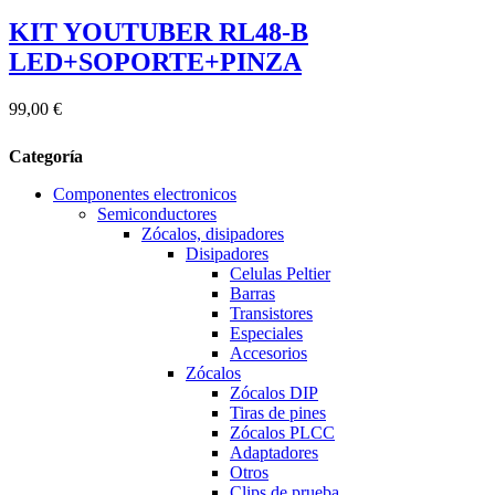
KIT YOUTUBER RL48-B
LED+SOPORTE+PINZA
99,00 €
Categoría
Componentes electronicos
Semiconductores
Zócalos, disipadores
Disipadores
Celulas Peltier
Barras
Transistores
Especiales
Accesorios
Zócalos
Zócalos DIP
Tiras de pines
Zócalos PLCC
Adaptadores
Otros
Clips de prueba