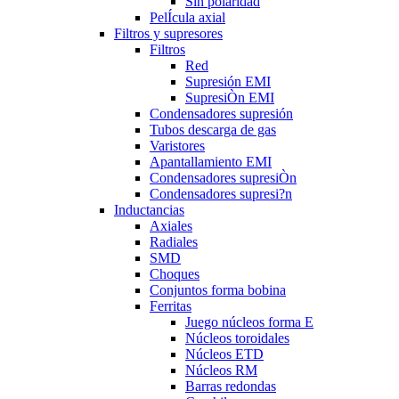
Sin polaridad
PelÍcula axial
Filtros y supresores
Filtros
Red
Supresión EMI
SupresiÒn EMI
Condensadores supresión
Tubos descarga de gas
Varistores
Apantallamiento EMI
Condensadores supresiÒn
Condensadores supresi?n
Inductancias
Axiales
Radiales
SMD
Choques
Conjuntos forma bobina
Ferritas
Juego núcleos forma E
Núcleos toroidales
Núcleos ETD
Núcleos RM
Barras redondas