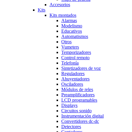
Accesorios
Kits
Kits montados
Alarmas
Modelismo
Educativos
Automatismos
Otros
Vumeters
Temporizadores
Control remoto
Telefonía
Sintetizadores de voz
Reguladores
Ahuyentadores
Osciladores
Módulos de reles
Preamplificadores
LCD programables
Displays
Circuitos sonido
Instrumentación digital
Convertidores dc-dc
Detectores
Contadores