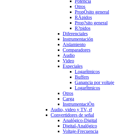
Potencia
Otros
PropÒsito general
RÄpidos
Prop?sito general
R?pidos
Diferenciales
Instrumentación
Aislamiento
Comparadores
Audio
Video
Especiales
Logarítmicos
Buffers
Ganancia por voltaje
LogarÍtmicos
Otros
Carga
InstrumentaciÒn
Audio, video y TV, rf
Convertidores de señal
Analógico-Digital
Digital-Analógico
Voltaje-Frecuencia