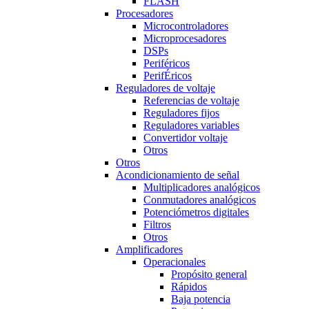
FLASH
Procesadores
Microcontroladores
Microprocesadores
DSPs
Periféricos
PerifÉricos
Reguladores de voltaje
Referencias de voltaje
Reguladores fijos
Reguladores variables
Convertidor voltaje
Otros
Otros
Acondicionamiento de señal
Multiplicadores analógicos
Conmutadores analógicos
Potenciómetros digitales
Filtros
Otros
Amplificadores
Operacionales
Propósito general
Rápidos
Baja potencia