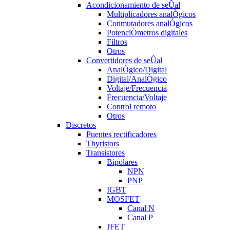
Acondicionamiento de seÛal
Multiplicadores analÒgicos
Conmutadores analÒgicos
PotenciÒmetros digitales
Filtros
Otros
Convertidores de seÛal
AnalÒgico/Digital
Digital/AnalÒgico
Voltaje/Frecuencia
Frecuencia/Voltaje
Control remoto
Otros
Discretos
Puentes rectificadores
Thyristors
Transistores
Bipolares
NPN
PNP
IGBT
MOSFET
Canal N
Canal P
JFET