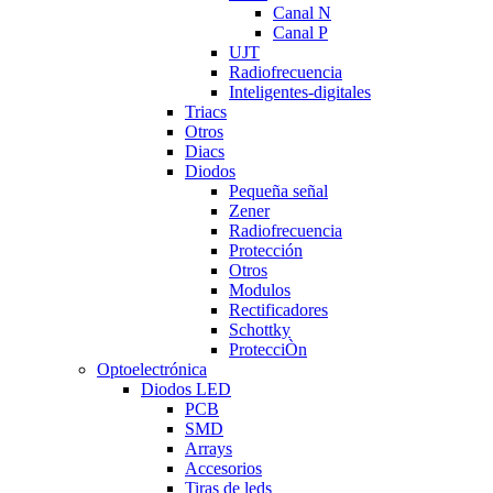
Canal N
Canal P
UJT
Radiofrecuencia
Inteligentes-digitales
Triacs
Otros
Diacs
Diodos
Pequeña señal
Zener
Radiofrecuencia
Protección
Otros
Modulos
Rectificadores
Schottky
ProtecciÒn
Optoelectrónica
Diodos LED
PCB
SMD
Arrays
Accesorios
Tiras de leds