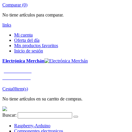
Comparar (0)
No tiene artículos para comparar.
links
Mi cuenta
Oferta del día
Mis productos favoritos
Inicio de sesión
Electrónica Merchán
¡LLÁMENOS!
91 663 80 80
Cesta
0
Item(s)
No tiene artículos en su carrito de compras.
Buscar:
Raspberry-Arduino
Componentes electronicos