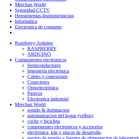
Merchan World
Seguridad-CCTV
Herramientas-Instrumentacion
Informatica
Electronica de consumo
Raspberry-Arduino
RASPBERRY
ARDUINO
Componentes electronicos
Semiconductores
Ingeniería electrónica
Cables y conexiones
Conectores
Optoelectrónica
Pasivos
Electronica industrial
Merchan World
sonido & iluminacion
automatizacion del hogar (velbus)
coche y bicicleta
componentes electronicos y accesorios
electronica, kits y placas de desarrollo
equipo de prueba y fuentes de alimentacion de laboratori