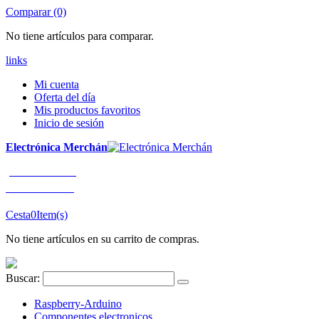
Comparar (0)
No tiene artículos para comparar.
links
Mi cuenta
Oferta del día
Mis productos favoritos
Inicio de sesión
Electrónica Merchán
¡LLÁMENOS!
91 663 80 80
Cesta
0
Item(s)
No tiene artículos en su carrito de compras.
Buscar:
Raspberry-Arduino
Componentes electronicos