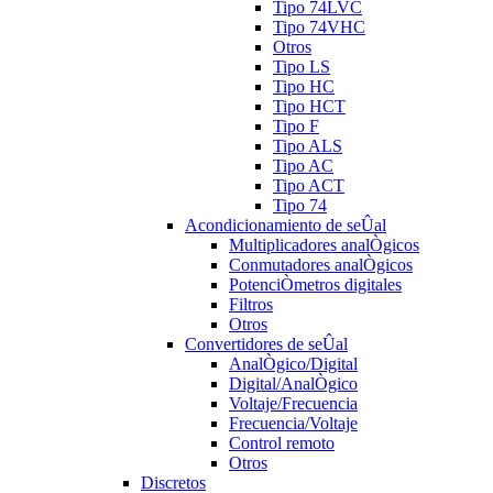
Tipo 74LVC
Tipo 74VHC
Otros
Tipo LS
Tipo HC
Tipo HCT
Tipo F
Tipo ALS
Tipo AC
Tipo ACT
Tipo 74
Acondicionamiento de seÛal
Multiplicadores analÒgicos
Conmutadores analÒgicos
PotenciÒmetros digitales
Filtros
Otros
Convertidores de seÛal
AnalÒgico/Digital
Digital/AnalÒgico
Voltaje/Frecuencia
Frecuencia/Voltaje
Control remoto
Otros
Discretos