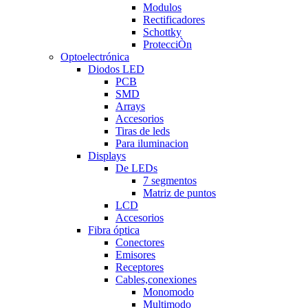
Modulos
Rectificadores
Schottky
ProtecciÒn
Optoelectrónica
Diodos LED
PCB
SMD
Arrays
Accesorios
Tiras de leds
Para iluminacion
Displays
De LEDs
7 segmentos
Matriz de puntos
LCD
Accesorios
Fibra óptica
Conectores
Emisores
Receptores
Cables,conexiones
Monomodo
Multimodo