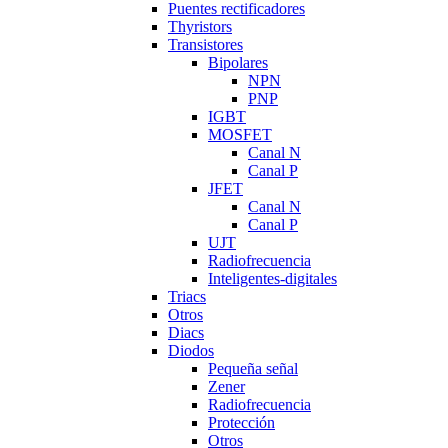
Puentes rectificadores
Thyristors
Transistores
Bipolares
NPN
PNP
IGBT
MOSFET
Canal N
Canal P
JFET
Canal N
Canal P
UJT
Radiofrecuencia
Inteligentes-digitales
Triacs
Otros
Diacs
Diodos
Pequeña señal
Zener
Radiofrecuencia
Protección
Otros