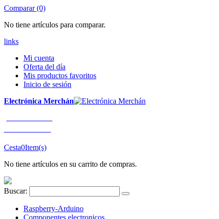
Comparar (0)
No tiene artículos para comparar.
links
Mi cuenta
Oferta del día
Mis productos favoritos
Inicio de sesión
Electrónica Merchán
¡LLÁMENOS!
91 663 80 80
Cesta
0
Item(s)
No tiene artículos en su carrito de compras.
Buscar:
Raspberry-Arduino
Componentes electronicos