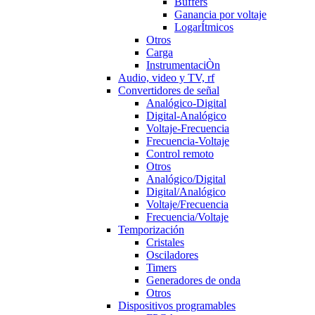
Buffers
Ganancia por voltaje
LogarÍtmicos
Otros
Carga
InstrumentaciÒn
Audio, video y TV, rf
Convertidores de señal
Analógico-Digital
Digital-Analógico
Voltaje-Frecuencia
Frecuencia-Voltaje
Control remoto
Otros
Analógico/Digital
Digital/Analógico
Voltaje/Frecuencia
Frecuencia/Voltaje
Temporización
Cristales
Osciladores
Timers
Generadores de onda
Otros
Dispositivos programables