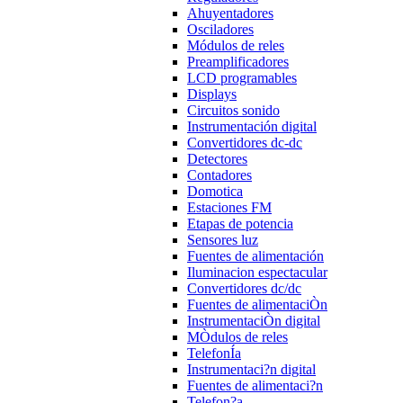
Ahuyentadores
Osciladores
Módulos de reles
Preamplificadores
LCD programables
Displays
Circuitos sonido
Instrumentación digital
Convertidores dc-dc
Detectores
Contadores
Domotica
Estaciones FM
Etapas de potencia
Sensores luz
Fuentes de alimentación
Iluminacion espectacular
Convertidores dc/dc
Fuentes de alimentaciÒn
InstrumentaciÒn digital
MÒdulos de reles
TelefonÍa
Instrumentaci?n digital
Fuentes de alimentaci?n
Telefon?a