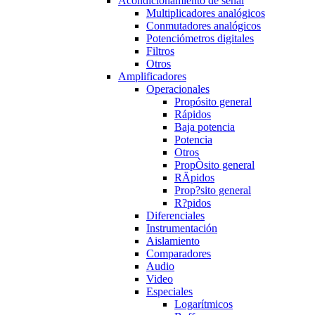
Acondicionamiento de señal
Multiplicadores analógicos
Conmutadores analógicos
Potenciómetros digitales
Filtros
Otros
Amplificadores
Operacionales
Propósito general
Rápidos
Baja potencia
Potencia
Otros
PropÒsito general
RÄpidos
Prop?sito general
R?pidos
Diferenciales
Instrumentación
Aislamiento
Comparadores
Audio
Video
Especiales
Logarítmicos