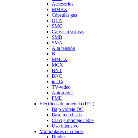
Accesorios
MMBX
Cápsulas gas
QLA
SMC
Cargas resistivas
SMB
SMA
Alta tensión
N
MMCX
MCX
BNT
BNC
jul-16
TV-vídeo
Automóvil
FME
Eléctricos de potencia (IEC)
Bajo voltaje DC
Base red chasis
Clavija montaje cable
Uso intensivo
Multipolares circulares
Binder