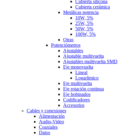
Cubierta silicona
Cubierta cerámica
Metálicas potencia
10W, 5%
25W, 5%
50W, 5%
100W, 5%
Otras
Potenciómetros
Ajustables
Ajustable multivuelta
Ajustables multivuelta SMD
Eje monovuelta
Lineal
Logarítmico
Eje multivuelta
Eje rotación continua
Eje bobinados
Codificadores
Accesorios
Cables y conexiones
Alimentación
Audio-Video
Coaxiales
Datos