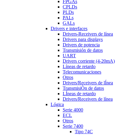
FPGAs
CPLDs
PLDs
PALs
GALs
Drivers e interfaces
Drivers-Receivers de línea
Drivers para displays
Drivers de potencia
Transmisión de datos
UART
Drivers corriente (4-20mA)
Líneas de retardo
Telecomunicaciones
Otros
Drivers/Receivers de lÍnea
TransmisiÒn de datos
LÍneas de retardo
Drivers/Receivers de línea
Lógica
Serie 4000
ECL
Otros
Serie 7400
Tipo 74C