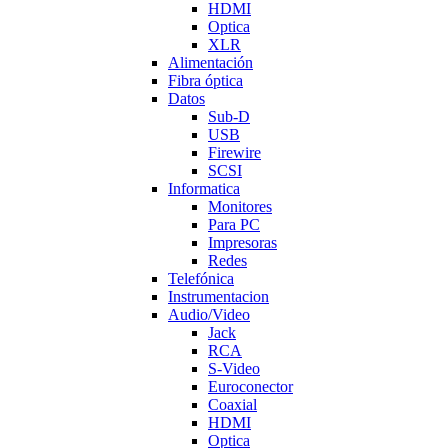
HDMI
Optica
XLR
Alimentación
Fibra óptica
Datos
Sub-D
USB
Firewire
SCSI
Informatica
Monitores
Para PC
Impresoras
Redes
Telefónica
Instrumentacion
Audio/Video
Jack
RCA
S-Video
Euroconector
Coaxial
HDMI
Optica