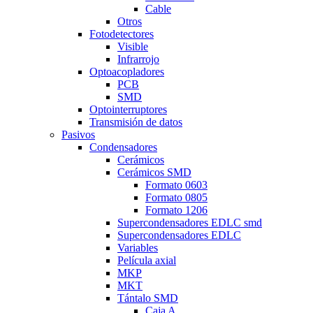
Cable
Otros
Fotodetectores
Visible
Infrarrojo
Optoacopladores
PCB
SMD
Optointerruptores
Transmisión de datos
Pasivos
Condensadores
Cerámicos
Cerámicos SMD
Formato 0603
Formato 0805
Formato 1206
Supercondensadores EDLC smd
Supercondensadores EDLC
Variables
Película axial
MKP
MKT
Tántalo SMD
Caja A