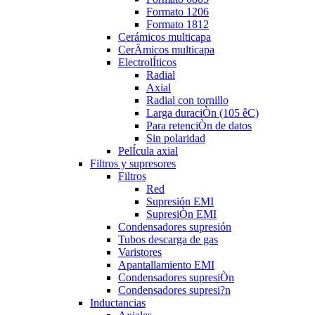
Formato 1206
Formato 1812
Cerámicos multicapa
CerÄmicos multicapa
ElectrolÍticos
Radial
Axial
Radial con tornillo
Larga duraciÒn (105 êC)
Para retenciÒn de datos
Sin polaridad
PelÍcula axial
Filtros y supresores
Filtros
Red
Supresión EMI
SupresiÒn EMI
Condensadores supresión
Tubos descarga de gas
Varistores
Apantallamiento EMI
Condensadores supresiÒn
Condensadores supresi?n
Inductancias