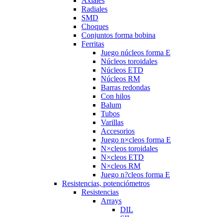
Axiales
Radiales
SMD
Choques
Conjuntos forma bobina
Ferritas
Juego núcleos forma E
Núcleos toroidales
Núcleos ETD
Núcleos RM
Barras redondas
Con hilos
Balum
Tubos
Varillas
Accesorios
Juego n×cleos forma E
N×cleos toroidales
N×cleos ETD
N×cleos RM
Juego n?cleos forma E
Resistencias, potenciómetros
Resistencias
Arrays
DIL