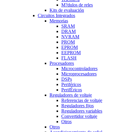
M?dulos de reles
Kits de evaluación
Circuitos Integrados
Memorias
SRAM
DRAM
NVRAM
PROM
EPROM
EEPROM
FLASH
Procesadores
Microcontroladores
Microprocesadores
DSPs
Periféricos
PerifÉricos
Reguladores de voltaje
Referencias de voltaje
Reguladores fijos
Reguladores variables
Convertidor voltaje
Otros
Otros