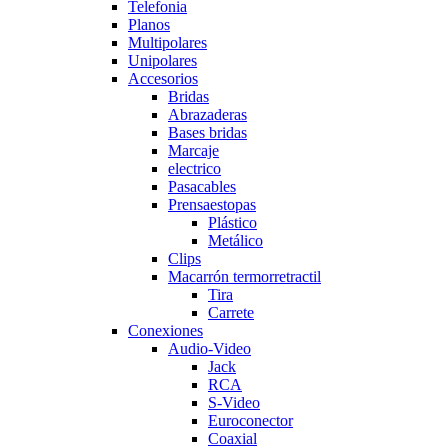
Telefonia
Planos
Multipolares
Unipolares
Accesorios
Bridas
Abrazaderas
Bases bridas
Marcaje
electrico
Pasacables
Prensaestopas
Plástico
Metálico
Clips
Macarrón termorretractil
Tira
Carrete
Conexiones
Audio-Video
Jack
RCA
S-Video
Euroconector
Coaxial