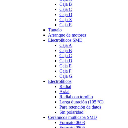
Caja B
Caja C
Caja D
Caja X
Caja E
Tántalo
Arranque de motores
Electrolíticos SMD
Caja A
Caja B
Caja C
Caja D
Caja E
Caja F
Caja G
Electrolíticos
Radial
Axial
Radial con tornillo
Larga duración (105 ºC)
Para retención de datos
Sin polaridad
Cerámicos multicapa SMD
Formato 0603
Formato 0805