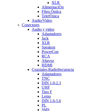
XLR
AlimentaciÒn
Fibra Òptica
TelefÒnica
Audio/Video
Conectores
Audio y video
Adaptadores
Jack
XLR
Speakon
PowerCon
RCA
Altavoz
HDMI
Coaxiales-Radiofrecuencia
Adaptadores
TNC
DIN 1.0-2.3
UHF
Tipo F
Lemo
DIN 1.6-5.6
PL
SMS