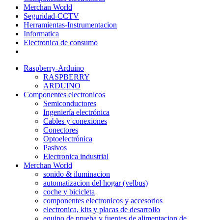
Merchan World
Seguridad-CCTV
Herramientas-Instrumentacion
Informatica
Electronica de consumo
Raspberry-Arduino
RASPBERRY
ARDUINO
Componentes electronicos
Semiconductores
Ingeniería electrónica
Cables y conexiones
Conectores
Optoelectrónica
Pasivos
Electronica industrial
Merchan World
sonido & iluminacion
automatizacion del hogar (velbus)
coche y bicicleta
componentes electronicos y accesorios
electronica, kits y placas de desarrollo
equipo de prueba y fuentes de alimentacion de