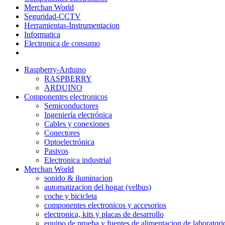
Merchan World
Seguridad-CCTV
Herramientas-Instrumentacion
Informatica
Electronica de consumo
Raspberry-Arduino
RASPBERRY
ARDUINO
Componentes electronicos
Semiconductores
Ingeniería electrónica
Cables y conexiones
Conectores
Optoelectrónica
Pasivos
Electronica industrial
Merchan World
sonido & iluminacion
automatizacion del hogar (velbus)
coche y bicicleta
componentes electronicos y accesorios
electronica, kits y placas de desarrollo
equipo de prueba y fuentes de alimentacion de laboratori