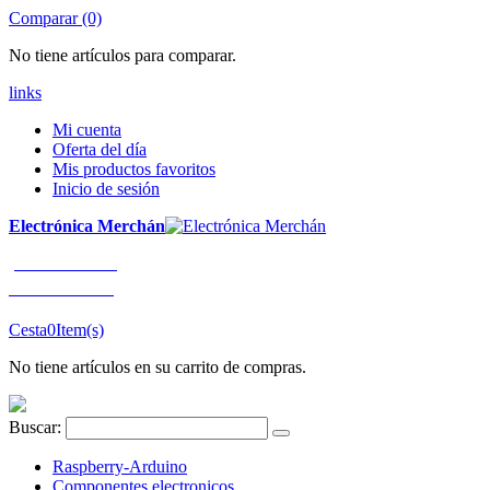
Comparar (0)
No tiene artículos para comparar.
links
Mi cuenta
Oferta del día
Mis productos favoritos
Inicio de sesión
Electrónica Merchán
¡LLÁMENOS!
91 663 80 80
Cesta
0
Item(s)
No tiene artículos en su carrito de compras.
Buscar:
Raspberry-Arduino
Componentes electronicos