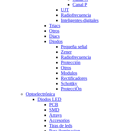
Canal P
UJT
Radiofrecuencia
Inteligentes-digitales
Triacs
Otros
Diacs
Diodos
Pequeña señal
Zener
Radiofrecuencia
Protección
Otros
Modulos
Rectificadores
Schottky
ProtecciÒn
Optoelectrónica
Diodos LED
PCB
SMD
Arrays
Accesorios
Tiras de leds
Para iluminacion