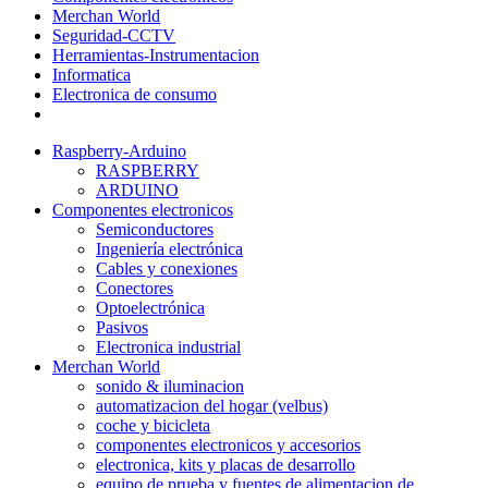
Merchan World
Seguridad-CCTV
Herramientas-Instrumentacion
Informatica
Electronica de consumo
Raspberry-Arduino
RASPBERRY
ARDUINO
Componentes electronicos
Semiconductores
Ingeniería electrónica
Cables y conexiones
Conectores
Optoelectrónica
Pasivos
Electronica industrial
Merchan World
sonido & iluminacion
automatizacion del hogar (velbus)
coche y bicicleta
componentes electronicos y accesorios
electronica, kits y placas de desarrollo
equipo de prueba y fuentes de alimentacion de