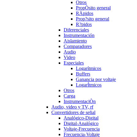
Otros
PropÒsito general
RÄpidos
Prop?sito general
R?pidos
Diferenciales
Instrumentación
Aislamiento
Comparadores
Audio
Video
Especiales
Logarítmicos
Buffers
Ganancia por voltaje
LogarÍtmicos
Otros
Carga
InstrumentaciÒn
Audio, video y TV, rf
Convertidores de señal
Analógico-Digital
Digital-Analógico
Voltaje-Frecuencia
Frecuencia-Voltaje