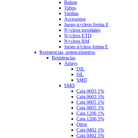
Balum
Tubos
Varillas
Accesorios
Juego n×cleos forma E
N×cleos toroidales
N×cleos ETD
N×cleos RM
Juego n?cleos forma E
Resistencias, potenciómetros
Resistencias
Arrays
DIL
SIL
SMD
SMD
Caja 0603 1%
Caja 0603 5%
Caja 0805 1%
Caja 0805 5%
Caja 1206 1%
Caja 1206 5%
Otros
Caja 0402 1%
Caja 0402 5%