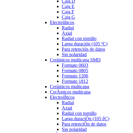
Caja D
Caja E
Caja F
Caja G
Electrolíticos
Radial
Axial
Radial con tornillo
Larga duración (105 ºC)
Para retención de datos
Sin polaridad
Cerámicos multicapa SMD
Formato 0603
Formato 0805
Formato 1206
Formato 1812
Cerámicos multicapa
CerÄmicos multicapa
ElectrolÍticos
Radial
Axial
Radial con tornillo
Larga duraciÒn (105 êC)
Para retenciÒn de datos
Sin polaridad