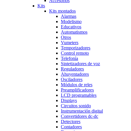
Accesorios
Kits
Kits montados
Alarmas
Modelismo
Educativos
Automatismos
Otros
Vumeters
Temporizadores
Control remoto
Telefonía
Sintetizadores de voz
Reguladores
Ahuyentadores
Osciladores
Módulos de reles
Preamplificadores
LCD programables
Displays
Circuitos sonido
Instrumentación digital
Convertidores dc-dc
Detectores
Contadores