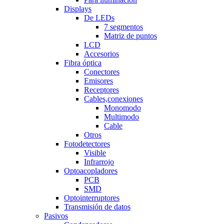
Displays
De LEDs
7 segmentos
Matriz de puntos
LCD
Accesorios
Fibra óptica
Conectores
Emisores
Receptores
Cables,conexiones
Monomodo
Multimodo
Cable
Otros
Fotodetectores
Visible
Infrarrojo
Optoacopladores
PCB
SMD
Optointerruptores
Transmisión de datos
Pasivos