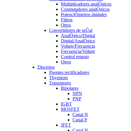
Multiplicadores analÒgicos
Conmutadores analÒgicos
PotenciÒmetros digitales
Filtros
Otros
Convertidores de seÛal
AnalÒgico/Digital
Digital/AnalÒgico
Voltaje/Frecuencia
Frecuencia/Voltaje
Control remoto
Otros
Discretos
Puentes rectificadores
Thyristors
Transistores
Bipolares
NPN
PNP
IGBT
MOSFET
Canal N
Canal P
JFET
Canal N