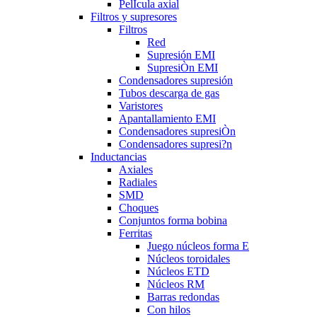
PelÍcula axial
Filtros y supresores
Filtros
Red
Supresión EMI
SupresiÒn EMI
Condensadores supresión
Tubos descarga de gas
Varistores
Apantallamiento EMI
Condensadores supresiÒn
Condensadores supresi?n
Inductancias
Axiales
Radiales
SMD
Choques
Conjuntos forma bobina
Ferritas
Juego núcleos forma E
Núcleos toroidales
Núcleos ETD
Núcleos RM
Barras redondas
Con hilos