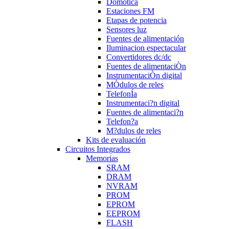
Domotica
Estaciones FM
Etapas de potencia
Sensores luz
Fuentes de alimentación
Iluminacion espectacular
Convertidores dc/dc
Fuentes de alimentaciÒn
InstrumentaciÒn digital
MÒdulos de reles
TelefonÍa
Instrumentaci?n digital
Fuentes de alimentaci?n
Telefon?a
M?dulos de reles
Kits de evaluación
Circuitos Integrados
Memorias
SRAM
DRAM
NVRAM
PROM
EPROM
EEPROM
FLASH