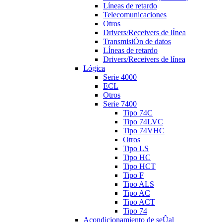
Líneas de retardo
Telecomunicaciones
Otros
Drivers/Receivers de lÍnea
TransmisiÒn de datos
LÍneas de retardo
Drivers/Receivers de línea
Lógica
Serie 4000
ECL
Otros
Serie 7400
Tipo 74C
Tipo 74LVC
Tipo 74VHC
Otros
Tipo LS
Tipo HC
Tipo HCT
Tipo F
Tipo ALS
Tipo AC
Tipo ACT
Tipo 74
Acondicionamiento de seÛal