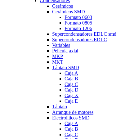
Condensadores
Cerámicos
Cerámicos SMD
Formato 0603
Formato 0805
Formato 1206
Supercondensadores EDLC smd
Supercondensadores EDLC
Variables
Película axial
MKP
MKT
Tántalo SMD
Caja A
Caja B
Caja C
Caja D
Caja X
Caja E
Tántalo
Arranque de motores
Electrolíticos SMD
Caja A
Caja B
Caja C