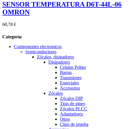
SENSOR TEMPERATURA D6T-44L-06
OMRON
68,78 €
Categoría
Componentes electronicos
Semiconductores
Zócalos, disipadores
Disipadores
Celulas Peltier
Barras
Transistores
Especiales
Accesorios
Zócalos
Zócalos DIP
Tiras de pines
Zócalos PLCC
Adaptadores
Otros
Clips de prueba