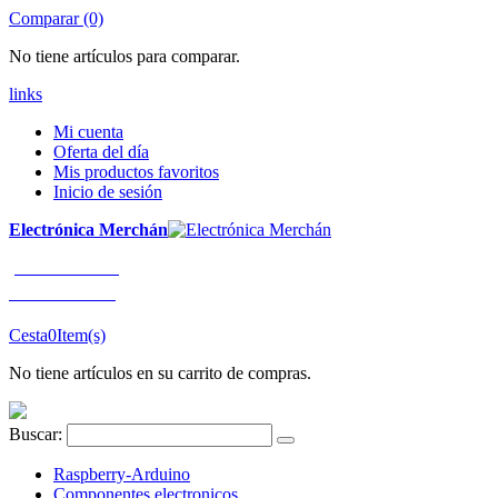
Comparar (0)
No tiene artículos para comparar.
links
Mi cuenta
Oferta del día
Mis productos favoritos
Inicio de sesión
Electrónica Merchán
¡LLÁMENOS!
91 663 80 80
Cesta
0
Item(s)
No tiene artículos en su carrito de compras.
Buscar:
Raspberry-Arduino
Componentes electronicos