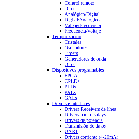
Control remoto
Otros
Analógico/Digital
Digital/Analógico
Voltaje/Frecuencia
Frecuencia/Voltaje
Temporización
Cristales
Osciladores
Timers
Generadores de onda
Otros
Dispositivos programables
FPGAs
CPLDs
PLDs
PALs
GALs
Drivers e interfaces
Drivers-Receivers de línea
Drivers para displays
Drivers de potencia
Transmisión de datos
UART
Drivers corriente (4-20mA)