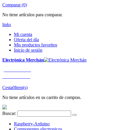
Comparar (0)
No tiene artículos para comparar.
links
Mi cuenta
Oferta del día
Mis productos favoritos
Inicio de sesión
Electrónica Merchán
¡LLÁMENOS!
91 663 80 80
Cesta
0
Item(s)
No tiene artículos en su carrito de compras.
Buscar:
Raspberry-Arduino
Componentes electronicos