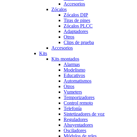
Accesorios
Zócalos
Zócalos DIP
Tiras de pines
Zócalos PLCC
Adaptadores
Otros
Clips de prueba
Accesorios
Kits
Kits montados
Alarmas
Modelismo
Educativos
Automatismos
Otros
Vumeters
Temporizadores
Control remoto
Telefonía
Sintetizadores de voz
Reguladores
Ahuyentadores
Osciladores
Módulos de reles