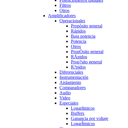
Potenciómetros digitales
Filtros
Otros
Amplificadores
Operacionales
Propósito general
Rápidos
Baja potencia
Potencia
Otros
PropÒsito general
RÄpidos
Prop?sito general
R?pidos
Diferenciales
Instrumentación
Aislamiento
Comparadores
Audio
Video
Especiales
Logarítmicos
Buffers
Ganancia por voltaje
LogarÍtmicos