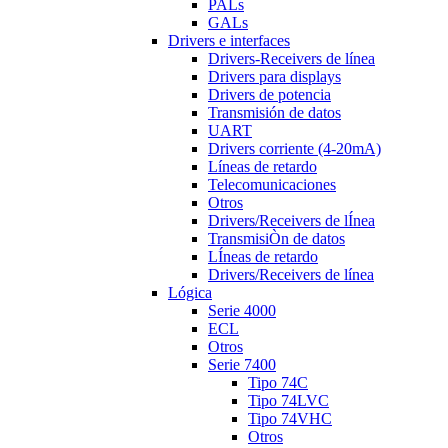
PALs
GALs
Drivers e interfaces
Drivers-Receivers de línea
Drivers para displays
Drivers de potencia
Transmisión de datos
UART
Drivers corriente (4-20mA)
Líneas de retardo
Telecomunicaciones
Otros
Drivers/Receivers de lÍnea
TransmisiÒn de datos
LÍneas de retardo
Drivers/Receivers de línea
Lógica
Serie 4000
ECL
Otros
Serie 7400
Tipo 74C
Tipo 74LVC
Tipo 74VHC
Otros