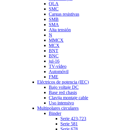
QLA
SMC
Cargas resistivas
SMB
SMA
Alta tensión
N
MMCX
MCX
BNT
BNC
jul-16
TV-vídeo
Automóvil
FME
Eléctricos de potencia (IEC)
Bajo voltaje DC
Base red chasis
Clavija montaje cable
Uso intensivo
Multipolares circulares
Binder
Serie 423-723
Serie 581
Serie 678