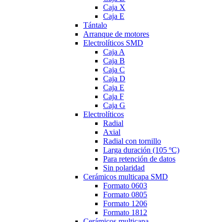
Caja X
Caja E
Tántalo
Arranque de motores
Electrolíticos SMD
Caja A
Caja B
Caja C
Caja D
Caja E
Caja F
Caja G
Electrolíticos
Radial
Axial
Radial con tornillo
Larga duración (105 ºC)
Para retención de datos
Sin polaridad
Cerámicos multicapa SMD
Formato 0603
Formato 0805
Formato 1206
Formato 1812
Cerámicos multicapa