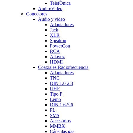
TelefÒnica
Audio/Video
Conectores
Audio y video
Adaptadores
Jack
XLR
Speakon
PowerCon
RCA
Altavoz
HDMI
Coaxiales-Radiofrecuencia
Adaptadores
TNC
DIN 1.0-2.3
UHF
Tipo F
Lemo
DIN 1.6-5.6
PL
SMS
Accesorios
MMBX
Cápsulas gas