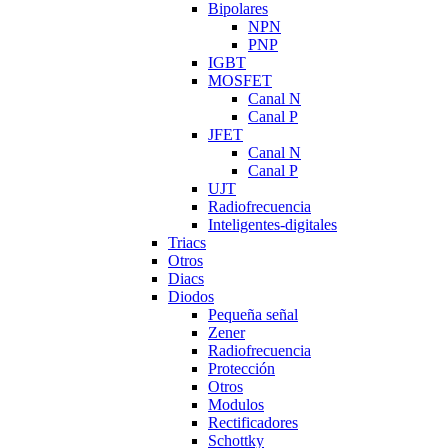
Bipolares
NPN
PNP
IGBT
MOSFET
Canal N
Canal P
JFET
Canal N
Canal P
UJT
Radiofrecuencia
Inteligentes-digitales
Triacs
Otros
Diacs
Diodos
Pequeña señal
Zener
Radiofrecuencia
Protección
Otros
Modulos
Rectificadores
Schottky