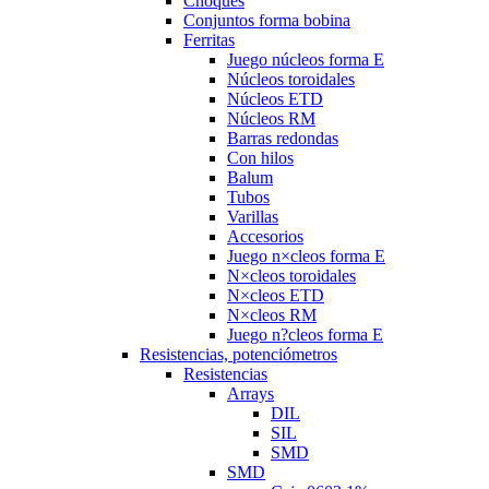
Choques
Conjuntos forma bobina
Ferritas
Juego núcleos forma E
Núcleos toroidales
Núcleos ETD
Núcleos RM
Barras redondas
Con hilos
Balum
Tubos
Varillas
Accesorios
Juego n×cleos forma E
N×cleos toroidales
N×cleos ETD
N×cleos RM
Juego n?cleos forma E
Resistencias, potenciómetros
Resistencias
Arrays
DIL
SIL
SMD
SMD