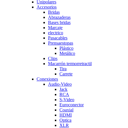
Unipolares
Accesorios
Bridas
Abrazaderas
Bases bridas
Marcaje
electrico
Pasacables
Prensaestopas
Plástico
Metálico
Clips
Macarrón termorretractil
Tira
Carrete
Conexiones
Audio-Video
Jack
RCA
S-Video
Euroconector
Coaxial
HDMI
Optica
XLR