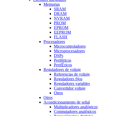
Memorias
SRAM
DRAM
NVRAM
PROM
EPROM
EEPROM
FLASH
Procesadores
Microcontroladores
Microprocesadores
DSPs
Periféricos
PerifÉricos
Reguladores de voltaje
Referencias de voltaje
Reguladores fijos
Reguladores variables
Convertidor voltaje
Otros
Otros
Acondicionamiento de señal
Multiplicadores analógicos
Conmutadores analógicos