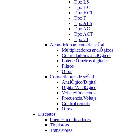
Tipo LS
Tipo HC
Tipo HCT
Tipo F
Tipo ALS
Tipo AC
Tipo ACT
Tipo 74
Acondicionamiento de seÛal
Multiplicadores analÒgicos
Conmutadores analÒgicos
PotenciÒmetros digitales
Filtros
Otros
Convertidores de seÛal
AnalÒgico/Digital
Digital/AnalÒgico
Voltaje/Frecuencia
Frecuencia/Voltaje
Control remoto
Otros
Discretos
Puentes rectificadores
Thyristors
Transistores