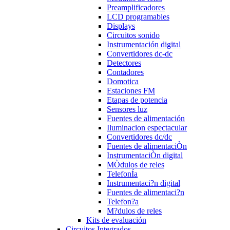
Preamplificadores
LCD programables
Displays
Circuitos sonido
Instrumentación digital
Convertidores dc-dc
Detectores
Contadores
Domotica
Estaciones FM
Etapas de potencia
Sensores luz
Fuentes de alimentación
Iluminacion espectacular
Convertidores dc/dc
Fuentes de alimentaciÒn
InstrumentaciÒn digital
MÒdulos de reles
TelefonÍa
Instrumentaci?n digital
Fuentes de alimentaci?n
Telefon?a
M?dulos de reles
Kits de evaluación
Circuitos Integrados