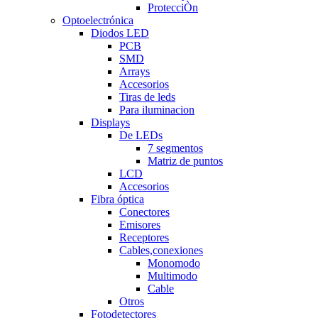
ProtecciÒn
Optoelectrónica
Diodos LED
PCB
SMD
Arrays
Accesorios
Tiras de leds
Para iluminacion
Displays
De LEDs
7 segmentos
Matriz de puntos
LCD
Accesorios
Fibra óptica
Conectores
Emisores
Receptores
Cables,conexiones
Monomodo
Multimodo
Cable
Otros
Fotodetectores