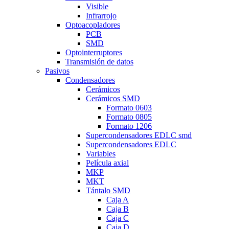
Visible
Infrarrojo
Optoacopladores
PCB
SMD
Optointerruptores
Transmisión de datos
Pasivos
Condensadores
Cerámicos
Cerámicos SMD
Formato 0603
Formato 0805
Formato 1206
Supercondensadores EDLC smd
Supercondensadores EDLC
Variables
Película axial
MKP
MKT
Tántalo SMD
Caja A
Caja B
Caja C
Caja D