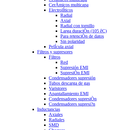
CerÄmicos multicapa
ElectrolÍticos
Radial
Axial
Radial con tornillo
Larga duraciÒn (105 êC)
Para retenciÒn de datos
Sin polaridad
PelÍcula axial
Filtros y supresores
Filtros
Red
Supresión EMI
SupresiÒn EMI
Condensadores supresión
Tubos descarga de gas
Varistores
Apantallamiento EMI
Condensadores supresiÒn
Condensadores supresi?n
Inductancias
Axiales
Radiales
SMD