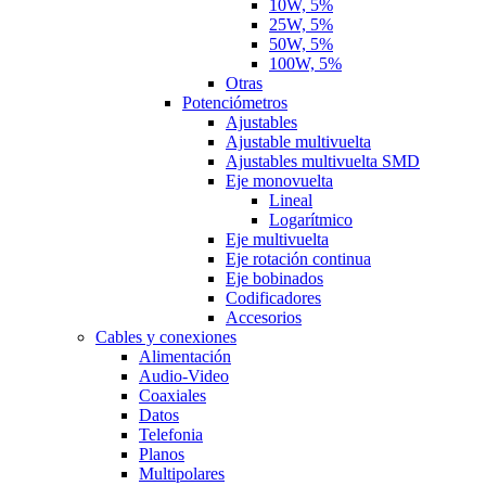
10W, 5%
25W, 5%
50W, 5%
100W, 5%
Otras
Potenciómetros
Ajustables
Ajustable multivuelta
Ajustables multivuelta SMD
Eje monovuelta
Lineal
Logarítmico
Eje multivuelta
Eje rotación continua
Eje bobinados
Codificadores
Accesorios
Cables y conexiones
Alimentación
Audio-Video
Coaxiales
Datos
Telefonia
Planos
Multipolares