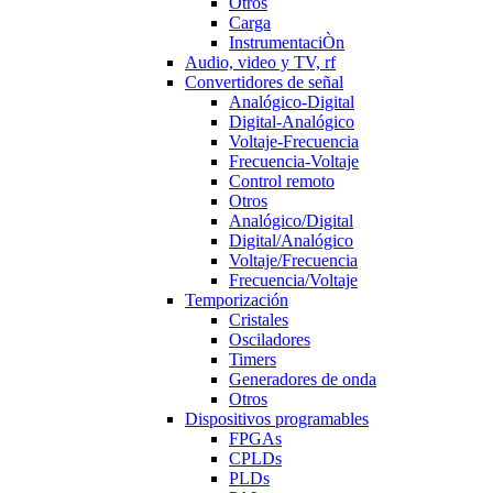
Otros
Carga
InstrumentaciÒn
Audio, video y TV, rf
Convertidores de señal
Analógico-Digital
Digital-Analógico
Voltaje-Frecuencia
Frecuencia-Voltaje
Control remoto
Otros
Analógico/Digital
Digital/Analógico
Voltaje/Frecuencia
Frecuencia/Voltaje
Temporización
Cristales
Osciladores
Timers
Generadores de onda
Otros
Dispositivos programables
FPGAs
CPLDs
PLDs