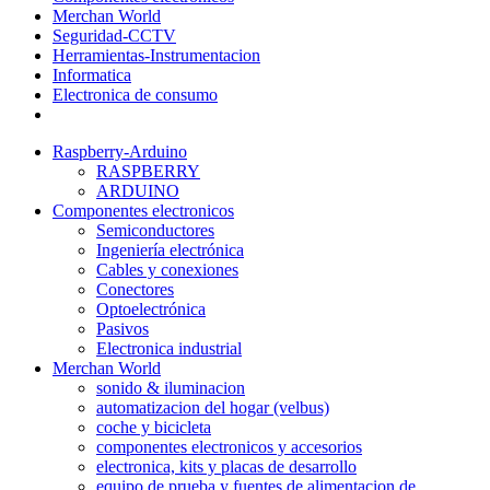
Merchan World
Seguridad-CCTV
Herramientas-Instrumentacion
Informatica
Electronica de consumo
Raspberry-Arduino
RASPBERRY
ARDUINO
Componentes electronicos
Semiconductores
Ingeniería electrónica
Cables y conexiones
Conectores
Optoelectrónica
Pasivos
Electronica industrial
Merchan World
sonido & iluminacion
automatizacion del hogar (velbus)
coche y bicicleta
componentes electronicos y accesorios
electronica, kits y placas de desarrollo
equipo de prueba y fuentes de alimentacion de