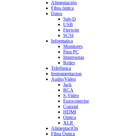
Alimentación
Fibra óptica
Datos
Sub-D
USB
Firewire
SCSI
Informatica
Monitores
Para PC
Impresoras
Redes
Telefónica
Instrumentacion
Audio/Video
Jack
RCA
S-Video
Euroconector
Coaxial
HDMI
Optica
XLR
AlimentaciÒn
Fibra Òptica