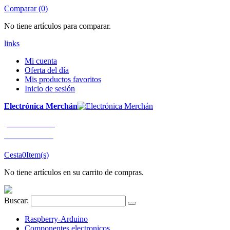
Comparar (0)
No tiene artículos para comparar.
links
Mi cuenta
Oferta del día
Mis productos favoritos
Inicio de sesión
Electrónica Merchán
¡LLÁMENOS!
91 663 80 80
Cesta
0
Item(s)
No tiene artículos en su carrito de compras.
Buscar:
Raspberry-Arduino
Componentes electronicos