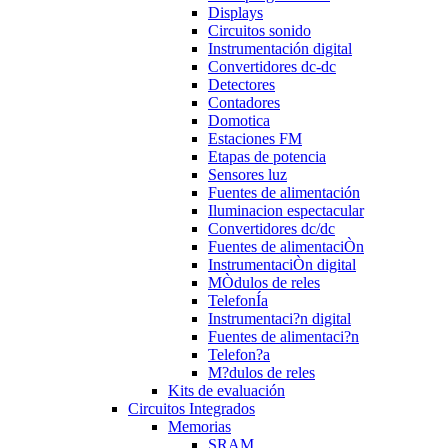
Displays
Circuitos sonido
Instrumentación digital
Convertidores dc-dc
Detectores
Contadores
Domotica
Estaciones FM
Etapas de potencia
Sensores luz
Fuentes de alimentación
Iluminacion espectacular
Convertidores dc/dc
Fuentes de alimentaciÒn
InstrumentaciÒn digital
MÒdulos de reles
TelefonÍa
Instrumentaci?n digital
Fuentes de alimentaci?n
Telefon?a
M?dulos de reles
Kits de evaluación
Circuitos Integrados
Memorias
SRAM