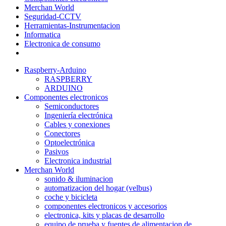
Merchan World
Seguridad-CCTV
Herramientas-Instrumentacion
Informatica
Electronica de consumo
Raspberry-Arduino
RASPBERRY
ARDUINO
Componentes electronicos
Semiconductores
Ingeniería electrónica
Cables y conexiones
Conectores
Optoelectrónica
Pasivos
Electronica industrial
Merchan World
sonido & iluminacion
automatizacion del hogar (velbus)
coche y bicicleta
componentes electronicos y accesorios
electronica, kits y placas de desarrollo
equipo de prueba y fuentes de alimentacion de