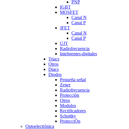
PNP
IGBT
MOSFET
Canal N
Canal P
JFET
Canal N
Canal P
UJT
Radiofrecuencia
Inteligentes-digitales
Triacs
Otros
Diacs
Diodos
Pequeña señal
Zener
Radiofrecuencia
Protección
Otros
Modulos
Rectificadores
Schottky
ProtecciÒn
Optoelectrónica