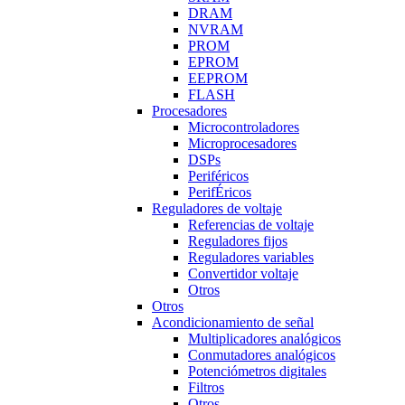
DRAM
NVRAM
PROM
EPROM
EEPROM
FLASH
Procesadores
Microcontroladores
Microprocesadores
DSPs
Periféricos
PerifÉricos
Reguladores de voltaje
Referencias de voltaje
Reguladores fijos
Reguladores variables
Convertidor voltaje
Otros
Otros
Acondicionamiento de señal
Multiplicadores analógicos
Conmutadores analógicos
Potenciómetros digitales
Filtros
Otros