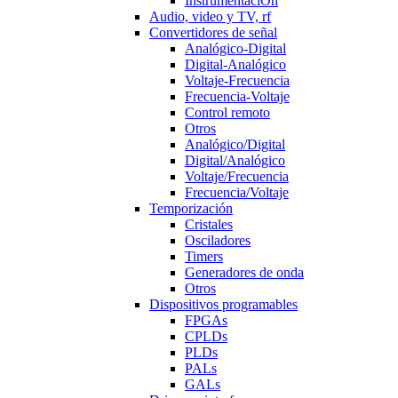
InstrumentaciÒn
Audio, video y TV, rf
Convertidores de señal
Analógico-Digital
Digital-Analógico
Voltaje-Frecuencia
Frecuencia-Voltaje
Control remoto
Otros
Analógico/Digital
Digital/Analógico
Voltaje/Frecuencia
Frecuencia/Voltaje
Temporización
Cristales
Osciladores
Timers
Generadores de onda
Otros
Dispositivos programables
FPGAs
CPLDs
PLDs
PALs
GALs