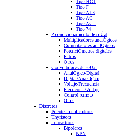
Tipo HCT
Tipo F
Tipo ALS
Tipo AC
Tipo ACT
Tipo 74
Acondicionamiento de seÛal
Multiplicadores analÒgicos
Conmutadores analÒgicos
PotenciÒmetros digitales
Filtros
Otros
Convertidores de seÛal
AnalÒgico/Digital
Digital/AnalÒgico
Voltaje/Frecuencia
Frecuencia/Voltaje
Control remoto
Otros
Discretos
Puentes rectificadores
Thyristors
Transistores
Bipolares
NPN