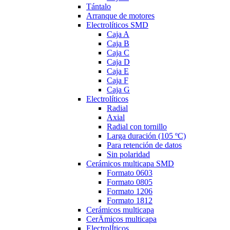
Tántalo
Arranque de motores
Electrolíticos SMD
Caja A
Caja B
Caja C
Caja D
Caja E
Caja F
Caja G
Electrolíticos
Radial
Axial
Radial con tornillo
Larga duración (105 ºC)
Para retención de datos
Sin polaridad
Cerámicos multicapa SMD
Formato 0603
Formato 0805
Formato 1206
Formato 1812
Cerámicos multicapa
CerÄmicos multicapa
ElectrolÍticos