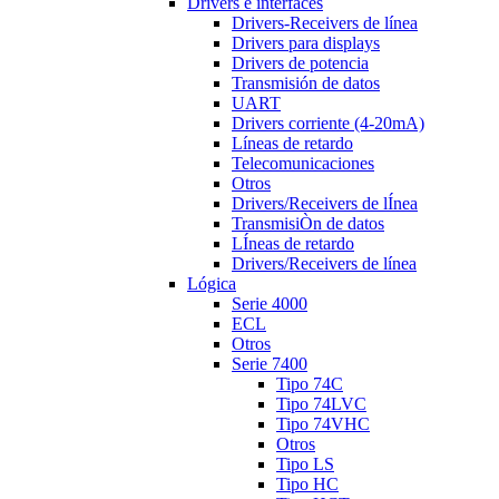
Drivers e interfaces
Drivers-Receivers de línea
Drivers para displays
Drivers de potencia
Transmisión de datos
UART
Drivers corriente (4-20mA)
Líneas de retardo
Telecomunicaciones
Otros
Drivers/Receivers de lÍnea
TransmisiÒn de datos
LÍneas de retardo
Drivers/Receivers de línea
Lógica
Serie 4000
ECL
Otros
Serie 7400
Tipo 74C
Tipo 74LVC
Tipo 74VHC
Otros
Tipo LS
Tipo HC