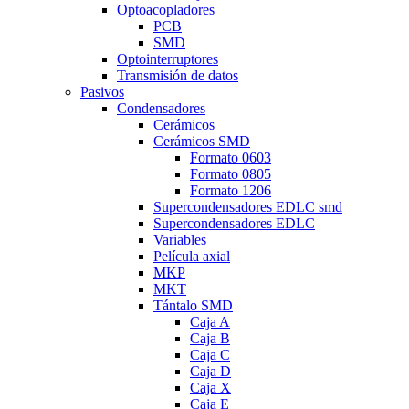
Optoacopladores
PCB
SMD
Optointerruptores
Transmisión de datos
Pasivos
Condensadores
Cerámicos
Cerámicos SMD
Formato 0603
Formato 0805
Formato 1206
Supercondensadores EDLC smd
Supercondensadores EDLC
Variables
Película axial
MKP
MKT
Tántalo SMD
Caja A
Caja B
Caja C
Caja D
Caja X
Caja E