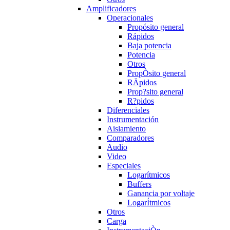
Amplificadores
Operacionales
Propósito general
Rápidos
Baja potencia
Potencia
Otros
PropÒsito general
RÄpidos
Prop?sito general
R?pidos
Diferenciales
Instrumentación
Aislamiento
Comparadores
Audio
Video
Especiales
Logarítmicos
Buffers
Ganancia por voltaje
LogarÍtmicos
Otros
Carga