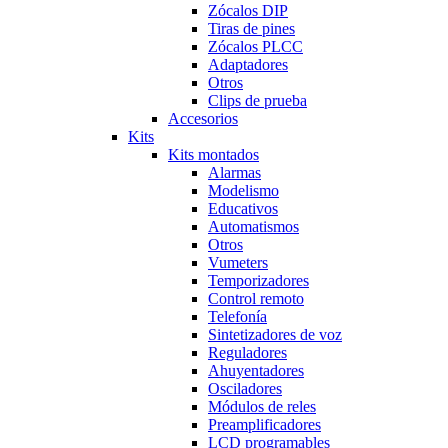
Zócalos DIP
Tiras de pines
Zócalos PLCC
Adaptadores
Otros
Clips de prueba
Accesorios
Kits
Kits montados
Alarmas
Modelismo
Educativos
Automatismos
Otros
Vumeters
Temporizadores
Control remoto
Telefonía
Sintetizadores de voz
Reguladores
Ahuyentadores
Osciladores
Módulos de reles
Preamplificadores
LCD programables