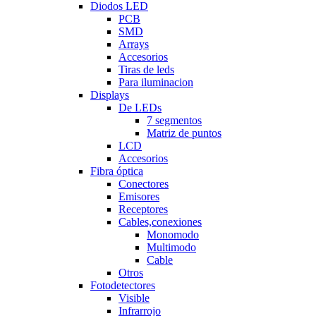
Diodos LED
PCB
SMD
Arrays
Accesorios
Tiras de leds
Para iluminacion
Displays
De LEDs
7 segmentos
Matriz de puntos
LCD
Accesorios
Fibra óptica
Conectores
Emisores
Receptores
Cables,conexiones
Monomodo
Multimodo
Cable
Otros
Fotodetectores
Visible
Infrarrojo