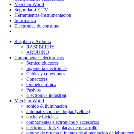
Merchan World
Seguridad-CCTV
Herramientas-Instrumentacion
Informatica
Electronica de consumo
Raspberry-Arduino
RASPBERRY
ARDUINO
Componentes electronicos
Semiconductores
Ingeniería electrónica
Cables y conexiones
Conectores
Optoelectrónica
Pasivos
Electronica industrial
Merchan World
sonido & iluminacion
automatizacion del hogar (velbus)
coche y bicicleta
componentes electronicos y accesorios
electronica, kits y placas de desarrollo
equipo de prueba y fuentes de alimentacion de laboratori