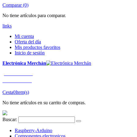
Comparar (0)
No tiene artículos para comparar.
links
Mi cuenta
Oferta del día
Mis productos favoritos
Inicio de sesión
Electrónica Merchán
¡LLÁMENOS!
91 663 80 80
Cesta
0
Item(s)
No tiene artículos en su carrito de compras.
Buscar:
Raspberry-Arduino
Componentes electronicos