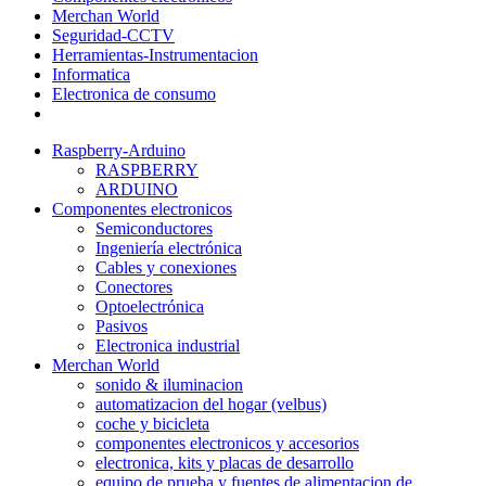
Merchan World
Seguridad-CCTV
Herramientas-Instrumentacion
Informatica
Electronica de consumo
Raspberry-Arduino
RASPBERRY
ARDUINO
Componentes electronicos
Semiconductores
Ingeniería electrónica
Cables y conexiones
Conectores
Optoelectrónica
Pasivos
Electronica industrial
Merchan World
sonido & iluminacion
automatizacion del hogar (velbus)
coche y bicicleta
componentes electronicos y accesorios
electronica, kits y placas de desarrollo
equipo de prueba y fuentes de alimentacion de