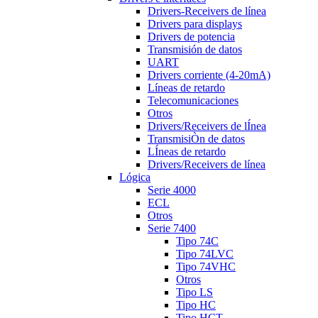
Drivers-Receivers de línea
Drivers para displays
Drivers de potencia
Transmisión de datos
UART
Drivers corriente (4-20mA)
Líneas de retardo
Telecomunicaciones
Otros
Drivers/Receivers de lÍnea
TransmisiÒn de datos
LÍneas de retardo
Drivers/Receivers de línea
Lógica
Serie 4000
ECL
Otros
Serie 7400
Tipo 74C
Tipo 74LVC
Tipo 74VHC
Otros
Tipo LS
Tipo HC
Tipo HCT