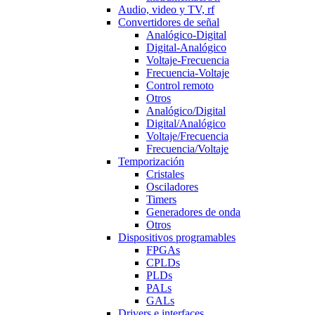
Audio, video y TV, rf
Convertidores de señal
Analógico-Digital
Digital-Analógico
Voltaje-Frecuencia
Frecuencia-Voltaje
Control remoto
Otros
Analógico/Digital
Digital/Analógico
Voltaje/Frecuencia
Frecuencia/Voltaje
Temporización
Cristales
Osciladores
Timers
Generadores de onda
Otros
Dispositivos programables
FPGAs
CPLDs
PLDs
PALs
GALs
Drivers e interfaces