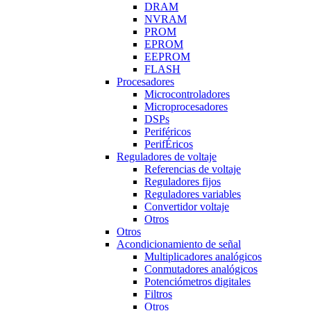
DRAM
NVRAM
PROM
EPROM
EEPROM
FLASH
Procesadores
Microcontroladores
Microprocesadores
DSPs
Periféricos
PerifÉricos
Reguladores de voltaje
Referencias de voltaje
Reguladores fijos
Reguladores variables
Convertidor voltaje
Otros
Otros
Acondicionamiento de señal
Multiplicadores analógicos
Conmutadores analógicos
Potenciómetros digitales
Filtros
Otros