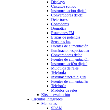
Displays
Circuitos sonido
Instrumentación digital
Convertidores dc-dc
Detectores
Contadores
Domotica
Estaciones FM
Etapas de potencia
Sensores luz
Fuentes de alimentación
Iluminacion espectacular
Convertidores dc/dc
Fuentes de alimentaciÒn
InstrumentaciÒn digital
MÒdulos de reles
TelefonÍa
Instrumentaci?n digital
Fuentes de alimentaci?n
Telefon?a
M?dulos de reles
Kits de evaluación
Circuitos Integrados
Memorias
SRAM