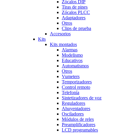
Zócalos DIP
Tiras de pines
Zócalos PLCC
Adaptadores
Otros
Clips de prueba
Accesorios
Kits
Kits montados
Alarmas
Modelismo
Educativos
Automatismos
Otros
Vumeters
Temporizadores
Control remoto
Telefonía
Sintetizadores de voz
Reguladores
Ahuyentadores
Osciladores
Módulos de reles
Preamplificadores
LCD programables