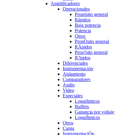
Amplificadores
Operacionales
Propósito general
Rápidos
Baja potencia
Potencia
Otros
PropÒsito general
RÄpidos
Prop?sito general
R?pidos
Diferenciales
Instrumentación
Aislamiento
Comparadores
Audio
Video
Especiales
Logarítmicos
Buffers
Ganancia por voltaje
LogarÍtmicos
Otros
Carga
InstrumentaciÒn