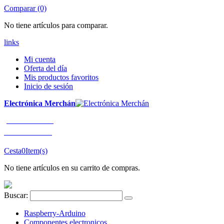
Comparar (0)
No tiene artículos para comparar.
links
Mi cuenta
Oferta del día
Mis productos favoritos
Inicio de sesión
Electrónica Merchán
¡LLÁMENOS!
91 663 80 80
Cesta
0
Item(s)
No tiene artículos en su carrito de compras.
Buscar:
Raspberry-Arduino
Componentes electronicos