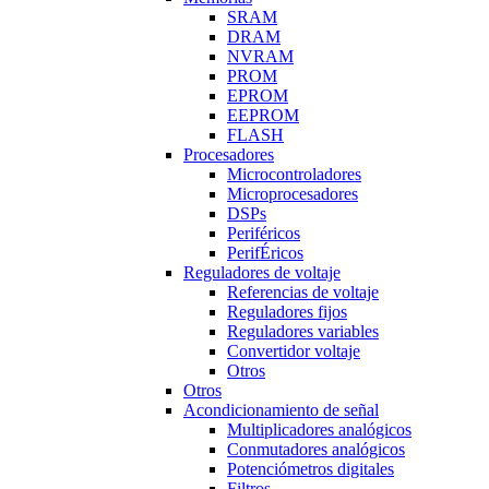
SRAM
DRAM
NVRAM
PROM
EPROM
EEPROM
FLASH
Procesadores
Microcontroladores
Microprocesadores
DSPs
Periféricos
PerifÉricos
Reguladores de voltaje
Referencias de voltaje
Reguladores fijos
Reguladores variables
Convertidor voltaje
Otros
Otros
Acondicionamiento de señal
Multiplicadores analógicos
Conmutadores analógicos
Potenciómetros digitales
Filtros