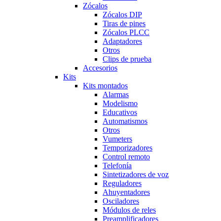
Zócalos
Zócalos DIP
Tiras de pines
Zócalos PLCC
Adaptadores
Otros
Clips de prueba
Accesorios
Kits
Kits montados
Alarmas
Modelismo
Educativos
Automatismos
Otros
Vumeters
Temporizadores
Control remoto
Telefonía
Sintetizadores de voz
Reguladores
Ahuyentadores
Osciladores
Módulos de reles
Preamplificadores