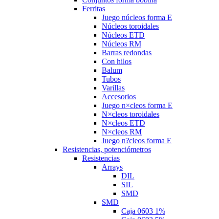
Ferritas
Juego núcleos forma E
Núcleos toroidales
Núcleos ETD
Núcleos RM
Barras redondas
Con hilos
Balum
Tubos
Varillas
Accesorios
Juego n×cleos forma E
N×cleos toroidales
N×cleos ETD
N×cleos RM
Juego n?cleos forma E
Resistencias, potenciómetros
Resistencias
Arrays
DIL
SIL
SMD
SMD
Caja 0603 1%