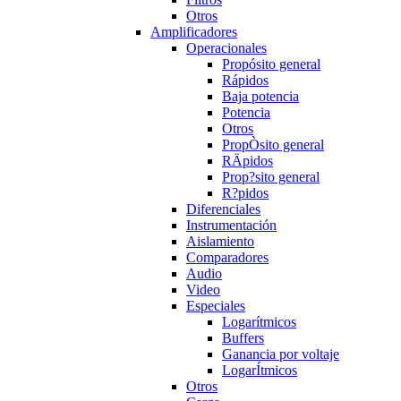
Otros
Amplificadores
Operacionales
Propósito general
Rápidos
Baja potencia
Potencia
Otros
PropÒsito general
RÄpidos
Prop?sito general
R?pidos
Diferenciales
Instrumentación
Aislamiento
Comparadores
Audio
Video
Especiales
Logarítmicos
Buffers
Ganancia por voltaje
LogarÍtmicos
Otros