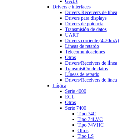
GALs
Drivers e interfaces
Drivers-Receivers de línea
Drivers para displays
Drivers de potencia
Transmisión de datos
UART
Drivers corriente (4-20mA)
Líneas de retardo
Telecomunicaciones
Otros
Drivers/Receivers de lÍnea
TransmisiÒn de datos
LÍneas de retardo
Drivers/Receivers de línea
Lógica
Serie 4000
ECL
Otros
Serie 7400
Tipo 74C
Tipo 74LVC
Tipo 74VHC
Otros
Tipo LS