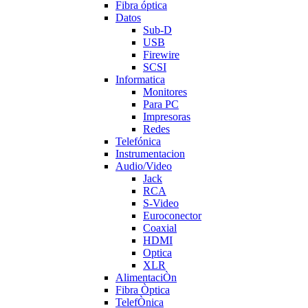
Fibra óptica
Datos
Sub-D
USB
Firewire
SCSI
Informatica
Monitores
Para PC
Impresoras
Redes
Telefónica
Instrumentacion
Audio/Video
Jack
RCA
S-Video
Euroconector
Coaxial
HDMI
Optica
XLR
AlimentaciÒn
Fibra Òptica
TelefÒnica