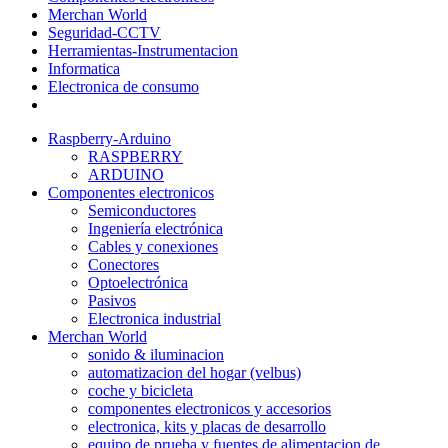
Merchan World
Seguridad-CCTV
Herramientas-Instrumentacion
Informatica
Electronica de consumo
Raspberry-Arduino
RASPBERRY
ARDUINO
Componentes electronicos
Semiconductores
Ingeniería electrónica
Cables y conexiones
Conectores
Optoelectrónica
Pasivos
Electronica industrial
Merchan World
sonido & iluminacion
automatizacion del hogar (velbus)
coche y bicicleta
componentes electronicos y accesorios
electronica, kits y placas de desarrollo
equipo de prueba y fuentes de alimentacion de