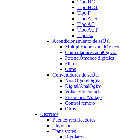
Tipo HC
Tipo HCT
Tipo F
Tipo ALS
Tipo AC
Tipo ACT
Tipo 74
Acondicionamiento de seÛal
Multiplicadores analÒgicos
Conmutadores analÒgicos
PotenciÒmetros digitales
Filtros
Otros
Convertidores de seÛal
AnalÒgico/Digital
Digital/AnalÒgico
Voltaje/Frecuencia
Frecuencia/Voltaje
Control remoto
Otros
Discretos
Puentes rectificadores
Thyristors
Transistores
Bipolares