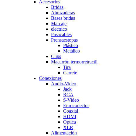
Accesorios
Bridas
Abrazaderas
Bases bridas
Marcaje
electrico
Pasacables
Prensaestopas
Plástico
Metálico
Clips
Macarrón termorretractil
Tira
Carrete
Conexiones
Audio-Video
Jack
RCA
S-Video
Euroconector
Coaxial
HDMI
Optica
XLR
Alimentación