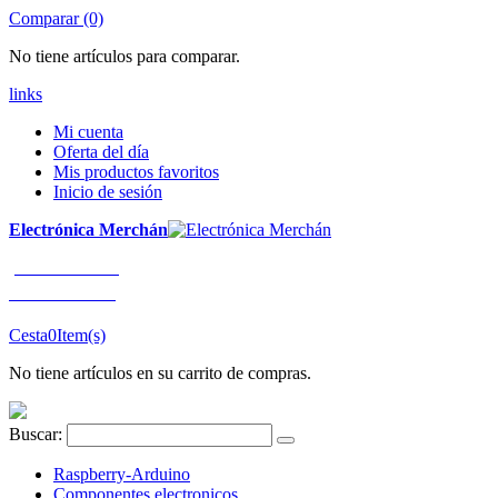
Comparar (0)
No tiene artículos para comparar.
links
Mi cuenta
Oferta del día
Mis productos favoritos
Inicio de sesión
Electrónica Merchán
¡LLÁMENOS!
91 663 80 80
Cesta
0
Item(s)
No tiene artículos en su carrito de compras.
Buscar:
Raspberry-Arduino
Componentes electronicos