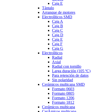
Caja E
Tántalo
Arranque de motores
Electrolíticos SMD
Caja A
Caja B
Caja C
Caja D
Caja E
Caja F
Caja G
Electrolíticos
Radial
Axial
Radial con tornillo
Larga duración (105 ºC)
Para retención de datos
Sin polaridad
Cerámicos multicapa SMD
Formato 0603
Formato 0805
Formato 1206
Formato 1812
Cerámicos multicapa
CerÄmicos multicapa