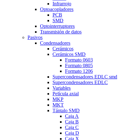
Infrarrojo
Optoacopladores
PCB
SMD
Optointerruptores
Transmisión de datos
Pasivos
Condensadores
Cerámicos
Cerámicos SMD
Formato 0603
Formato 0805
Formato 1206
Supercondensadores EDLC smd
Supercondensadores EDLC
Variables
Película axial
MKP
MKT
Tántalo SMD
Caja A
Caja B
Caja C
Caja D
Caja X