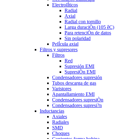
ElectrolÍticos
Radial
Axial
Radial con tornillo
Larga duraciÒn (105 êC)
Para retenciÒn de datos
Sin polaridad
PelÍcula axial
Filtros y supresores
Filtros
Red
Supresión EMI
SupresiÒn EMI
Condensadores supresión
Tubos descarga de gas
Varistores
Apantallamiento EMI
Condensadores supresiÒn
Condensadores supresi?n
Inductancias
Axiales
Radiales
SMD
Choques
Conjuntos forma bobina