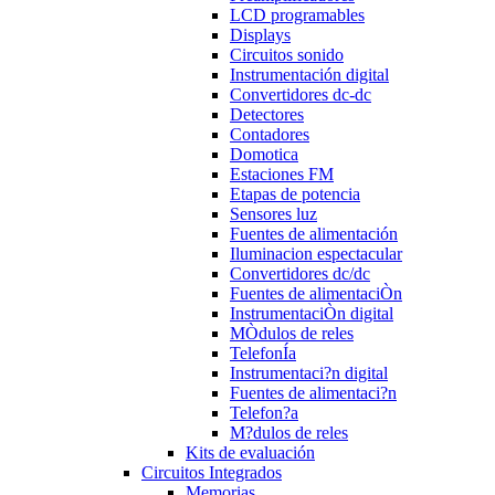
LCD programables
Displays
Circuitos sonido
Instrumentación digital
Convertidores dc-dc
Detectores
Contadores
Domotica
Estaciones FM
Etapas de potencia
Sensores luz
Fuentes de alimentación
Iluminacion espectacular
Convertidores dc/dc
Fuentes de alimentaciÒn
InstrumentaciÒn digital
MÒdulos de reles
TelefonÍa
Instrumentaci?n digital
Fuentes de alimentaci?n
Telefon?a
M?dulos de reles
Kits de evaluación
Circuitos Integrados
Memorias