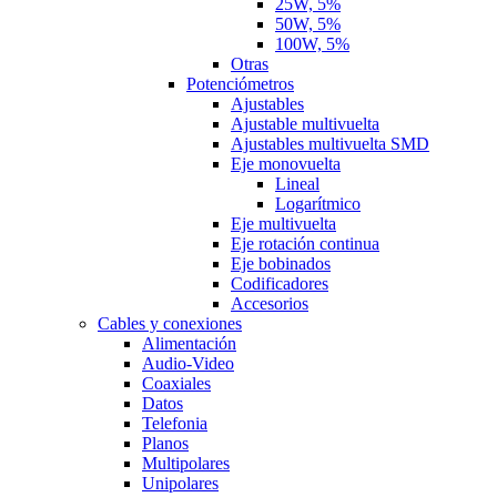
25W, 5%
50W, 5%
100W, 5%
Otras
Potenciómetros
Ajustables
Ajustable multivuelta
Ajustables multivuelta SMD
Eje monovuelta
Lineal
Logarítmico
Eje multivuelta
Eje rotación continua
Eje bobinados
Codificadores
Accesorios
Cables y conexiones
Alimentación
Audio-Video
Coaxiales
Datos
Telefonia
Planos
Multipolares
Unipolares