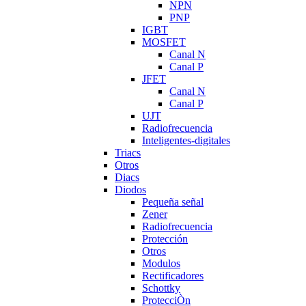
NPN
PNP
IGBT
MOSFET
Canal N
Canal P
JFET
Canal N
Canal P
UJT
Radiofrecuencia
Inteligentes-digitales
Triacs
Otros
Diacs
Diodos
Pequeña señal
Zener
Radiofrecuencia
Protección
Otros
Modulos
Rectificadores
Schottky
ProtecciÒn