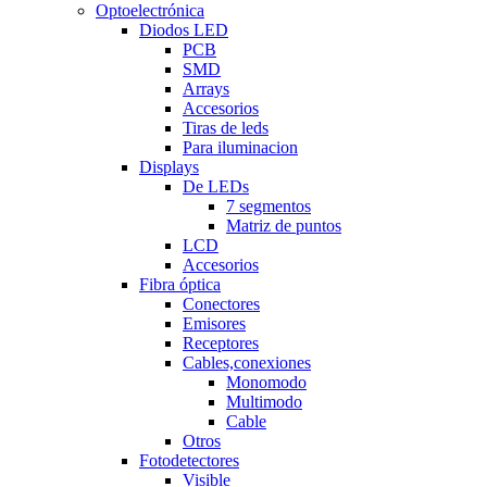
Optoelectrónica
Diodos LED
PCB
SMD
Arrays
Accesorios
Tiras de leds
Para iluminacion
Displays
De LEDs
7 segmentos
Matriz de puntos
LCD
Accesorios
Fibra óptica
Conectores
Emisores
Receptores
Cables,conexiones
Monomodo
Multimodo
Cable
Otros
Fotodetectores
Visible