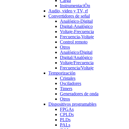
Carga
InstrumentaciÒn
Audio, video y TV, rf
Convertidores de señal
Analógico-Digital
Digital-Analógico
Voltaje-Frecuencia
Frecuencia-Voltaje
Control remoto
Otros
Analógico/Digital
Digital/Analógico
Voltaje/Frecuencia
Frecuencia/Voltaje
Temporización
Cristales
Osciladores
Timers
Generadores de onda
Otros
Dispositivos programables
FPGAs
CPLDs
PLDs
PALs