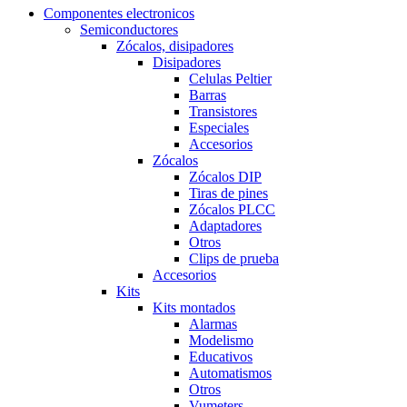
Componentes electronicos
Semiconductores
Zócalos, disipadores
Disipadores
Celulas Peltier
Barras
Transistores
Especiales
Accesorios
Zócalos
Zócalos DIP
Tiras de pines
Zócalos PLCC
Adaptadores
Otros
Clips de prueba
Accesorios
Kits
Kits montados
Alarmas
Modelismo
Educativos
Automatismos
Otros
Vumeters