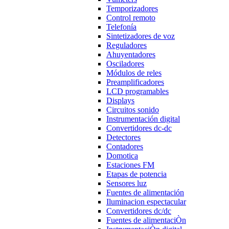
Temporizadores
Control remoto
Telefonía
Sintetizadores de voz
Reguladores
Ahuyentadores
Osciladores
Módulos de reles
Preamplificadores
LCD programables
Displays
Circuitos sonido
Instrumentación digital
Convertidores dc-dc
Detectores
Contadores
Domotica
Estaciones FM
Etapas de potencia
Sensores luz
Fuentes de alimentación
Iluminacion espectacular
Convertidores dc/dc
Fuentes de alimentaciÒn