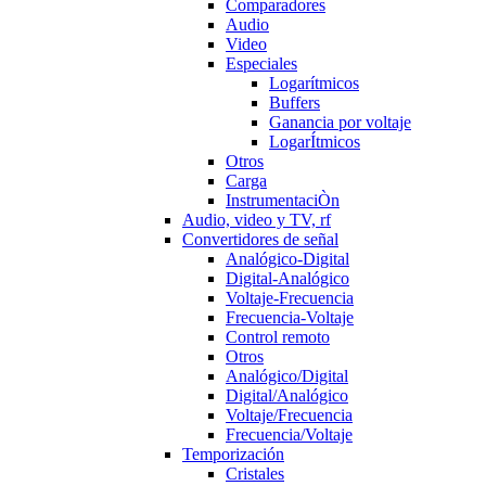
Comparadores
Audio
Video
Especiales
Logarítmicos
Buffers
Ganancia por voltaje
LogarÍtmicos
Otros
Carga
InstrumentaciÒn
Audio, video y TV, rf
Convertidores de señal
Analógico-Digital
Digital-Analógico
Voltaje-Frecuencia
Frecuencia-Voltaje
Control remoto
Otros
Analógico/Digital
Digital/Analógico
Voltaje/Frecuencia
Frecuencia/Voltaje
Temporización
Cristales