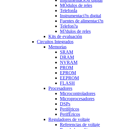
InstrumentaciÒn digital
MÒdulos de reles
TelefonÍa
Instrumentaci?n digital
Fuentes de alimentaci?n
Telefon?a
M?dulos de reles
Kits de evaluación
Circuitos Integrados
Memorias
SRAM
DRAM
NVRAM
PROM
EPROM
EEPROM
FLASH
Procesadores
Microcontroladores
Microprocesadores
DSPs
Periféricos
PerifÉricos
Reguladores de voltaje
Referencias de voltaje