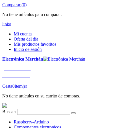
Comparar (0)
No tiene artículos para comparar.
links
Mi cuenta
Oferta del día
Mis productos favoritos
Inicio de sesión
Electrónica Merchán
¡LLÁMENOS!
91 663 80 80
Cesta
0
Item(s)
No tiene artículos en su carrito de compras.
Buscar:
Raspberry-Arduino
Componentes electronicos