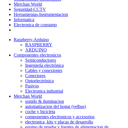
Merchan World
Seguridad-CCTV
Herramientas-Instrumentacion
Informatica
Electronica de consumo
Raspberry-Arduino
RASPBERRY
ARDUINO
Componentes electronicos
Semiconductores
Ingeniería electrónica
Cables y conexiones
Conectores
Optoelectrónica
Pasivos
Electronica industrial
Merchan World
sonido & iluminacion
automatizacion del hogar (velbus)
coche y bicicleta
componentes electronicos y accesorios
electronica, kits y placas de desarrollo
equipo de prueba y fuentes de alimentacion de