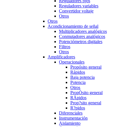
Reguladores fijos
Reguladores variables
Convertidor voltaje
Otros
Otros
Acondicionamiento de señal
Multiplicadores analógicos
Conmutadores analógicos
Potenciómetros digitales
Filtros
Otros
Amplificadores
Operacionales
Propósito general
Rápidos
Baja potencia
Potencia
Otros
PropÒsito general
RÄpidos
Prop?sito general
R?pidos
Diferenciales
Instrumentación
Aislamiento