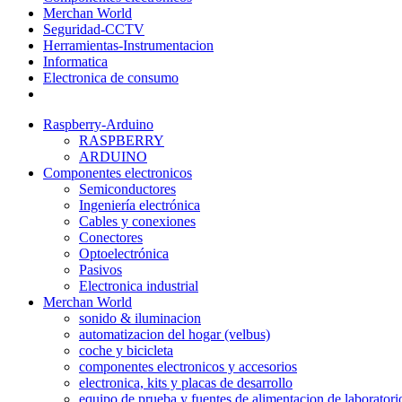
Merchan World
Seguridad-CCTV
Herramientas-Instrumentacion
Informatica
Electronica de consumo
Raspberry-Arduino
RASPBERRY
ARDUINO
Componentes electronicos
Semiconductores
Ingeniería electrónica
Cables y conexiones
Conectores
Optoelectrónica
Pasivos
Electronica industrial
Merchan World
sonido & iluminacion
automatizacion del hogar (velbus)
coche y bicicleta
componentes electronicos y accesorios
electronica, kits y placas de desarrollo
equipo de prueba y fuentes de alimentacion de laboratori