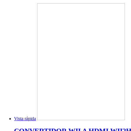
Vista rápida
CONVERTIDOR WII A HDMI WII2H