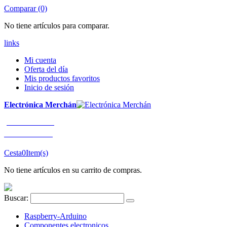
Comparar (0)
No tiene artículos para comparar.
links
Mi cuenta
Oferta del día
Mis productos favoritos
Inicio de sesión
Electrónica Merchán
¡LLÁMENOS!
91 663 80 80
Cesta
0
Item(s)
No tiene artículos en su carrito de compras.
Buscar:
Raspberry-Arduino
Componentes electronicos