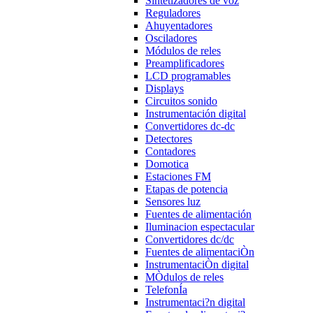
Sintetizadores de voz
Reguladores
Ahuyentadores
Osciladores
Módulos de reles
Preamplificadores
LCD programables
Displays
Circuitos sonido
Instrumentación digital
Convertidores dc-dc
Detectores
Contadores
Domotica
Estaciones FM
Etapas de potencia
Sensores luz
Fuentes de alimentación
Iluminacion espectacular
Convertidores dc/dc
Fuentes de alimentaciÒn
InstrumentaciÒn digital
MÒdulos de reles
TelefonÍa
Instrumentaci?n digital