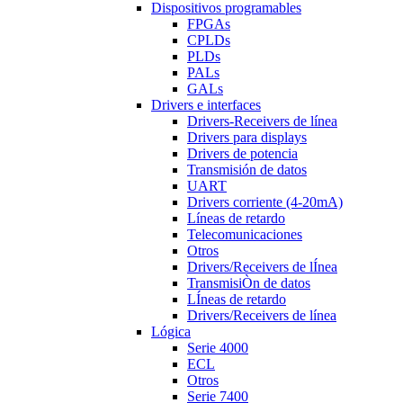
Dispositivos programables
FPGAs
CPLDs
PLDs
PALs
GALs
Drivers e interfaces
Drivers-Receivers de línea
Drivers para displays
Drivers de potencia
Transmisión de datos
UART
Drivers corriente (4-20mA)
Líneas de retardo
Telecomunicaciones
Otros
Drivers/Receivers de lÍnea
TransmisiÒn de datos
LÍneas de retardo
Drivers/Receivers de línea
Lógica
Serie 4000
ECL
Otros
Serie 7400