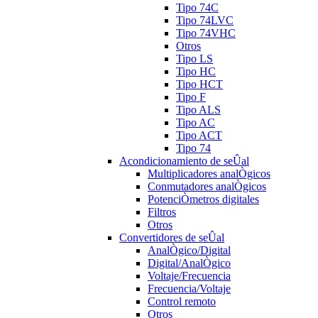
Tipo 74C
Tipo 74LVC
Tipo 74VHC
Otros
Tipo LS
Tipo HC
Tipo HCT
Tipo F
Tipo ALS
Tipo AC
Tipo ACT
Tipo 74
Acondicionamiento de seÛal
Multiplicadores analÒgicos
Conmutadores analÒgicos
PotenciÒmetros digitales
Filtros
Otros
Convertidores de seÛal
AnalÒgico/Digital
Digital/AnalÒgico
Voltaje/Frecuencia
Frecuencia/Voltaje
Control remoto
Otros