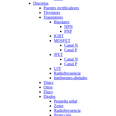
Discretos
Puentes rectificadores
Thyristors
Transistores
Bipolares
NPN
PNP
IGBT
MOSFET
Canal N
Canal P
JFET
Canal N
Canal P
UJT
Radiofrecuencia
Inteligentes-digitales
Triacs
Otros
Diacs
Diodos
Pequeña señal
Zener
Radiofrecuencia
Protección