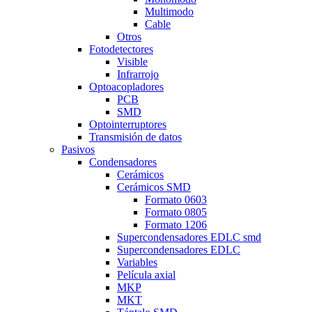
Multimodo
Cable
Otros
Fotodetectores
Visible
Infrarrojo
Optoacopladores
PCB
SMD
Optointerruptores
Transmisión de datos
Pasivos
Condensadores
Cerámicos
Cerámicos SMD
Formato 0603
Formato 0805
Formato 1206
Supercondensadores EDLC smd
Supercondensadores EDLC
Variables
Película axial
MKP
MKT