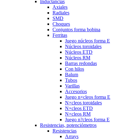
Inductancias
Axiales
Radiales
SMD
Choques
Conjuntos forma bobina
Ferritas
Juego núcleos forma E
Núcleos toroidales
Núcleos ETD
Núcleos RM
Barras redondas
Con hilos
Balum
Tubos
Varillas
Accesorios
Juego n×cleos forma E
N×cleos toroidales
N×cleos ETD
N×cleos RM
Juego n?cleos forma E
Resistencias, potenciómetros
Resistencias
Arrays