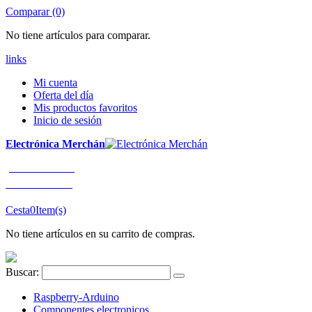
Comparar (0)
No tiene artículos para comparar.
links
Mi cuenta
Oferta del día
Mis productos favoritos
Inicio de sesión
Electrónica Merchán
¡LLÁMENOS!
91 663 80 80
Cesta
0
Item(s)
No tiene artículos en su carrito de compras.
Buscar:
Raspberry-Arduino
Componentes electronicos