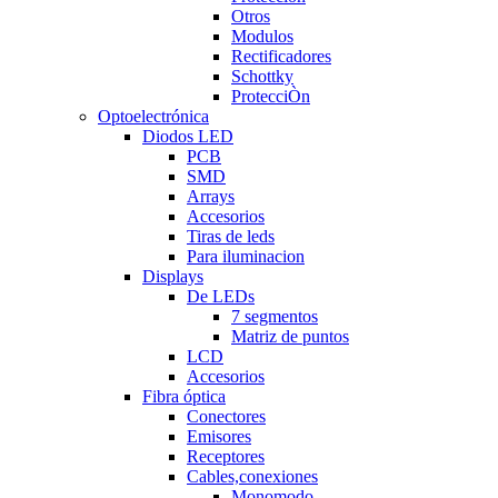
Otros
Modulos
Rectificadores
Schottky
ProtecciÒn
Optoelectrónica
Diodos LED
PCB
SMD
Arrays
Accesorios
Tiras de leds
Para iluminacion
Displays
De LEDs
7 segmentos
Matriz de puntos
LCD
Accesorios
Fibra óptica
Conectores
Emisores
Receptores
Cables,conexiones
Monomodo