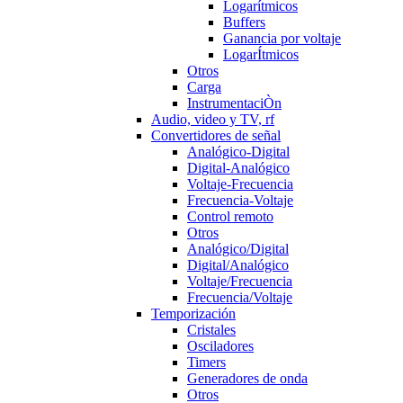
Logarítmicos
Buffers
Ganancia por voltaje
LogarÍtmicos
Otros
Carga
InstrumentaciÒn
Audio, video y TV, rf
Convertidores de señal
Analógico-Digital
Digital-Analógico
Voltaje-Frecuencia
Frecuencia-Voltaje
Control remoto
Otros
Analógico/Digital
Digital/Analógico
Voltaje/Frecuencia
Frecuencia/Voltaje
Temporización
Cristales
Osciladores
Timers
Generadores de onda
Otros