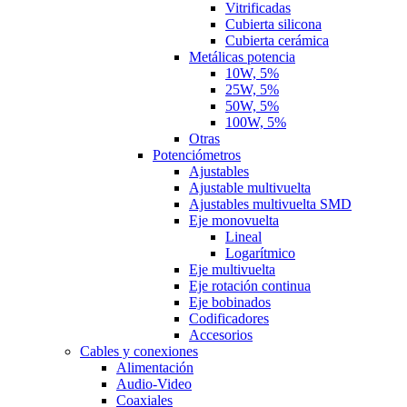
Vitrificadas
Cubierta silicona
Cubierta cerámica
Metálicas potencia
10W, 5%
25W, 5%
50W, 5%
100W, 5%
Otras
Potenciómetros
Ajustables
Ajustable multivuelta
Ajustables multivuelta SMD
Eje monovuelta
Lineal
Logarítmico
Eje multivuelta
Eje rotación continua
Eje bobinados
Codificadores
Accesorios
Cables y conexiones
Alimentación
Audio-Video
Coaxiales