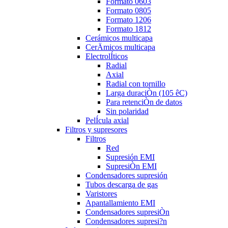
Formato 0603
Formato 0805
Formato 1206
Formato 1812
Cerámicos multicapa
CerÄmicos multicapa
ElectrolÍticos
Radial
Axial
Radial con tornillo
Larga duraciÒn (105 êC)
Para retenciÒn de datos
Sin polaridad
PelÍcula axial
Filtros y supresores
Filtros
Red
Supresión EMI
SupresiÒn EMI
Condensadores supresión
Tubos descarga de gas
Varistores
Apantallamiento EMI
Condensadores supresiÒn
Condensadores supresi?n