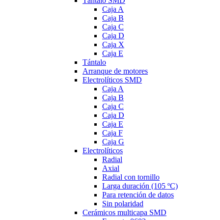
Tántalo SMD
Caja A
Caja B
Caja C
Caja D
Caja X
Caja E
Tántalo
Arranque de motores
Electrolíticos SMD
Caja A
Caja B
Caja C
Caja D
Caja E
Caja F
Caja G
Electrolíticos
Radial
Axial
Radial con tornillo
Larga duración (105 ºC)
Para retención de datos
Sin polaridad
Cerámicos multicapa SMD