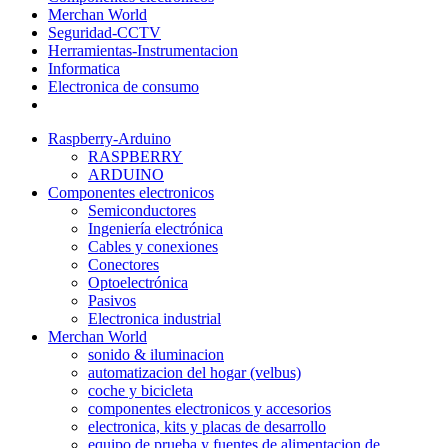
Merchan World
Seguridad-CCTV
Herramientas-Instrumentacion
Informatica
Electronica de consumo
Raspberry-Arduino
RASPBERRY
ARDUINO
Componentes electronicos
Semiconductores
Ingeniería electrónica
Cables y conexiones
Conectores
Optoelectrónica
Pasivos
Electronica industrial
Merchan World
sonido & iluminacion
automatizacion del hogar (velbus)
coche y bicicleta
componentes electronicos y accesorios
electronica, kits y placas de desarrollo
equipo de prueba y fuentes de alimentacion de