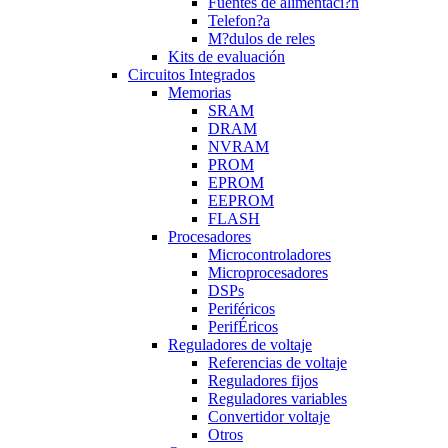
Fuentes de alimentaci?n
Telefon?a
M?dulos de reles
Kits de evaluación
Circuitos Integrados
Memorias
SRAM
DRAM
NVRAM
PROM
EPROM
EEPROM
FLASH
Procesadores
Microcontroladores
Microprocesadores
DSPs
Periféricos
PerifÉricos
Reguladores de voltaje
Referencias de voltaje
Reguladores fijos
Reguladores variables
Convertidor voltaje
Otros