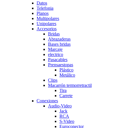
Datos
Telefonia
Planos
Multipolares
Unipolares
Accesorios
Bridas
Abrazaderas
Bases bridas
Marcaje
electrico
Pasacables
Prensaestopas
Plástico
Metálico
Clips
Macarrón termorretractil
Tira
Carrete
Conexiones
Audio-Video
Jack
RCA
S-Video
Euroconector