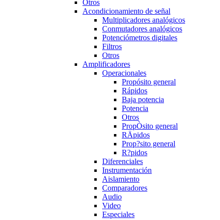
Otros
Acondicionamiento de señal
Multiplicadores analógicos
Conmutadores analógicos
Potenciómetros digitales
Filtros
Otros
Amplificadores
Operacionales
Propósito general
Rápidos
Baja potencia
Potencia
Otros
PropÒsito general
RÄpidos
Prop?sito general
R?pidos
Diferenciales
Instrumentación
Aislamiento
Comparadores
Audio
Video
Especiales