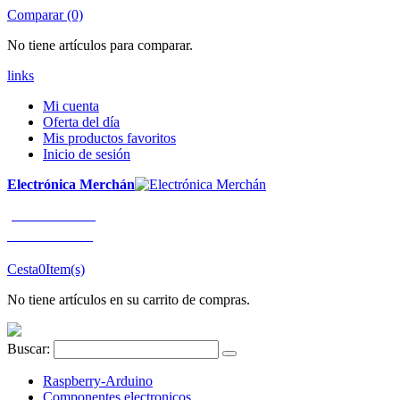
Comparar (0)
No tiene artículos para comparar.
links
Mi cuenta
Oferta del día
Mis productos favoritos
Inicio de sesión
Electrónica Merchán
¡LLÁMENOS!
91 663 80 80
Cesta
0
Item(s)
No tiene artículos en su carrito de compras.
Buscar:
Raspberry-Arduino
Componentes electronicos