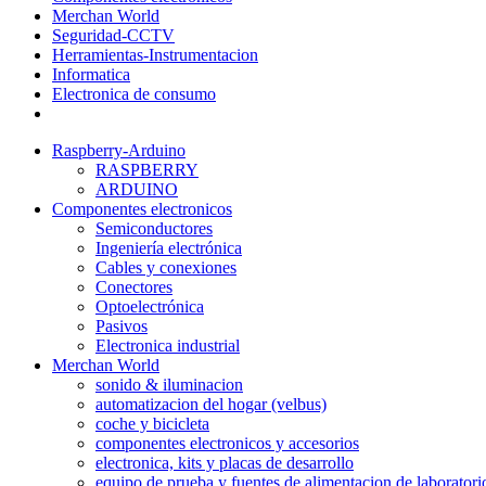
Merchan World
Seguridad-CCTV
Herramientas-Instrumentacion
Informatica
Electronica de consumo
Raspberry-Arduino
RASPBERRY
ARDUINO
Componentes electronicos
Semiconductores
Ingeniería electrónica
Cables y conexiones
Conectores
Optoelectrónica
Pasivos
Electronica industrial
Merchan World
sonido & iluminacion
automatizacion del hogar (velbus)
coche y bicicleta
componentes electronicos y accesorios
electronica, kits y placas de desarrollo
equipo de prueba y fuentes de alimentacion de laboratori