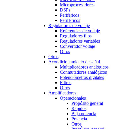
Microprocesadores
DSPs
Periféricos
PerifÉricos
Reguladores de voltaje
Referencias de voltaje
Reguladores fijos
Reguladores variables
Convertidor voltaje
Otros
Otros
Acondicionamiento de señal
Multiplicadores analógicos
Conmutadores analógicos
Potenciómetros digitales
Filtros
Otros
Amplificadores
Operacionales
Propósito general
Rápidos
Baja potencia
Potencia
Otros