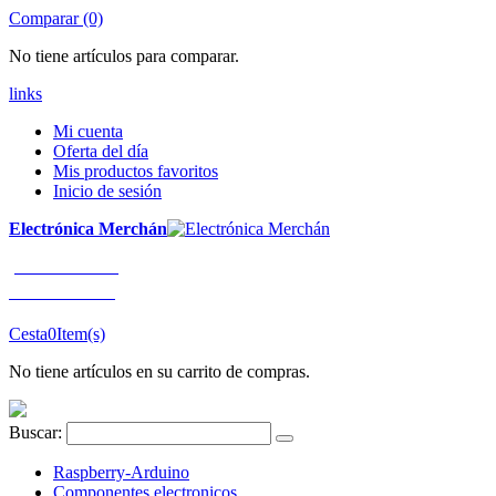
Comparar (0)
No tiene artículos para comparar.
links
Mi cuenta
Oferta del día
Mis productos favoritos
Inicio de sesión
Electrónica Merchán
¡LLÁMENOS!
91 663 80 80
Cesta
0
Item(s)
No tiene artículos en su carrito de compras.
Buscar:
Raspberry-Arduino
Componentes electronicos