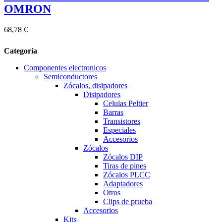
OMRON
68,78 €
Categoría
Componentes electronicos
Semiconductores
Zócalos, disipadores
Disipadores
Celulas Peltier
Barras
Transistores
Especiales
Accesorios
Zócalos
Zócalos DIP
Tiras de pines
Zócalos PLCC
Adaptadores
Otros
Clips de prueba
Accesorios
Kits