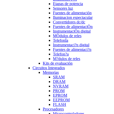
Etapas de potencia
Sensores luz
Fuentes de alimentación
Iluminacion espectacular
Convertidores dc/dc
Fuentes de alimentaciÒn
InstrumentaciÒn digital
MÒdulos de reles
TelefonÍa
Instrumentaci?n digital
Fuentes de alimentaci?n
Telefon?a
M?dulos de reles
Kits de evaluación
Circuitos Integrados
Memorias
SRAM
DRAM
NVRAM
PROM
EPROM
EEPROM
FLASH
Procesadores
Microcontroladores