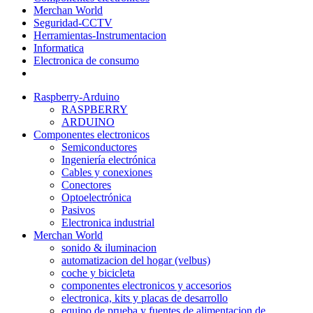
Merchan World
Seguridad-CCTV
Herramientas-Instrumentacion
Informatica
Electronica de consumo
Raspberry-Arduino
RASPBERRY
ARDUINO
Componentes electronicos
Semiconductores
Ingeniería electrónica
Cables y conexiones
Conectores
Optoelectrónica
Pasivos
Electronica industrial
Merchan World
sonido & iluminacion
automatizacion del hogar (velbus)
coche y bicicleta
componentes electronicos y accesorios
electronica, kits y placas de desarrollo
equipo de prueba y fuentes de alimentacion de