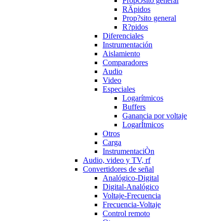
PropÒsito general
RÄpidos
Prop?sito general
R?pidos
Diferenciales
Instrumentación
Aislamiento
Comparadores
Audio
Video
Especiales
Logarítmicos
Buffers
Ganancia por voltaje
LogarÍtmicos
Otros
Carga
InstrumentaciÒn
Audio, video y TV, rf
Convertidores de señal
Analógico-Digital
Digital-Analógico
Voltaje-Frecuencia
Frecuencia-Voltaje
Control remoto