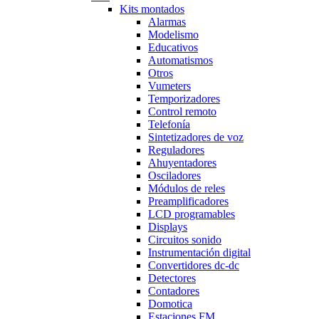
Kits montados
Alarmas
Modelismo
Educativos
Automatismos
Otros
Vumeters
Temporizadores
Control remoto
Telefonía
Sintetizadores de voz
Reguladores
Ahuyentadores
Osciladores
Módulos de reles
Preamplificadores
LCD programables
Displays
Circuitos sonido
Instrumentación digital
Convertidores dc-dc
Detectores
Contadores
Domotica
Estaciones FM