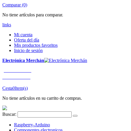
Comparar (0)
No tiene artículos para comparar.
links
Mi cuenta
Oferta del día
Mis productos favoritos
Inicio de sesión
Electrónica Merchán
¡LLÁMENOS!
91 663 80 80
Cesta
0
Item(s)
No tiene artículos en su carrito de compras.
Buscar:
Raspberry-Arduino
Componentes electronicos