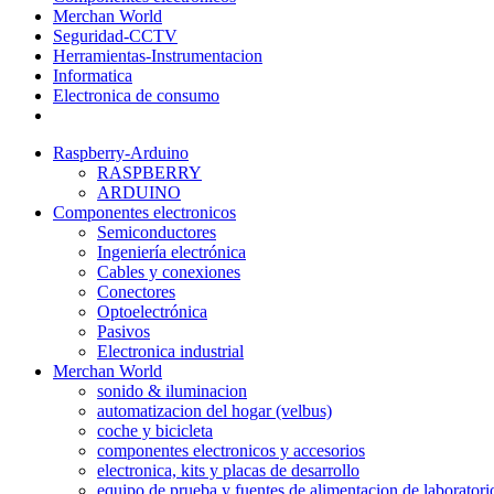
Merchan World
Seguridad-CCTV
Herramientas-Instrumentacion
Informatica
Electronica de consumo
Raspberry-Arduino
RASPBERRY
ARDUINO
Componentes electronicos
Semiconductores
Ingeniería electrónica
Cables y conexiones
Conectores
Optoelectrónica
Pasivos
Electronica industrial
Merchan World
sonido & iluminacion
automatizacion del hogar (velbus)
coche y bicicleta
componentes electronicos y accesorios
electronica, kits y placas de desarrollo
equipo de prueba y fuentes de alimentacion de laboratori