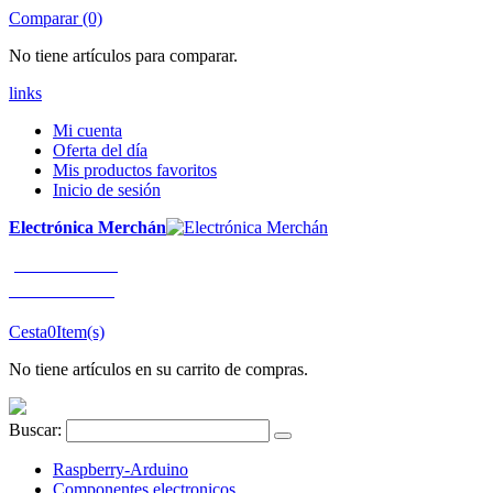
Comparar (0)
No tiene artículos para comparar.
links
Mi cuenta
Oferta del día
Mis productos favoritos
Inicio de sesión
Electrónica Merchán
¡LLÁMENOS!
91 663 80 80
Cesta
0
Item(s)
No tiene artículos en su carrito de compras.
Buscar:
Raspberry-Arduino
Componentes electronicos