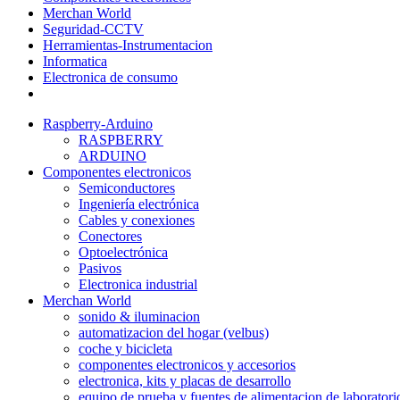
Merchan World
Seguridad-CCTV
Herramientas-Instrumentacion
Informatica
Electronica de consumo
Raspberry-Arduino
RASPBERRY
ARDUINO
Componentes electronicos
Semiconductores
Ingeniería electrónica
Cables y conexiones
Conectores
Optoelectrónica
Pasivos
Electronica industrial
Merchan World
sonido & iluminacion
automatizacion del hogar (velbus)
coche y bicicleta
componentes electronicos y accesorios
electronica, kits y placas de desarrollo
equipo de prueba y fuentes de alimentacion de laboratori