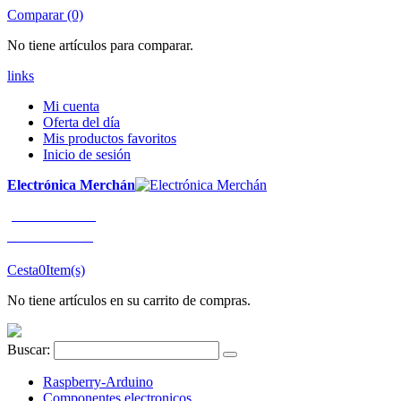
Comparar (0)
No tiene artículos para comparar.
links
Mi cuenta
Oferta del día
Mis productos favoritos
Inicio de sesión
Electrónica Merchán
¡LLÁMENOS!
91 663 80 80
Cesta
0
Item(s)
No tiene artículos en su carrito de compras.
Buscar:
Raspberry-Arduino
Componentes electronicos