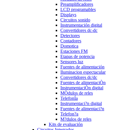
Preamplificadores
LCD programables
Displays
Circuitos sonido
Instrumentación digital
Convertidores dc-dc
Detectores
Contadores
Domotica
Estaciones FM
Etapas de potencia
Sensores luz
Fuentes de alimentación
Iluminacion espectacular
Convertidores dc/dc
Fuentes de alimentaciÒn
InstrumentaciÒn digital
MÒdulos de reles
TelefonÍa
Instrumentaci?n digital
Fuentes de alimentaci?n
Telefon?a
M?dulos de reles
Kits de evaluación
Circuitos Integrados