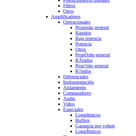
Potenciómetros digitales
Filtros
Otros
Amplificadores
Operacionales
Propósito general
Rápidos
Baja potencia
Potencia
Otros
PropÒsito general
RÄpidos
Prop?sito general
R?pidos
Diferenciales
Instrumentación
Aislamiento
Comparadores
Audio
Video
Especiales
Logarítmicos
Buffers
Ganancia por voltaje
LogarÍtmicos