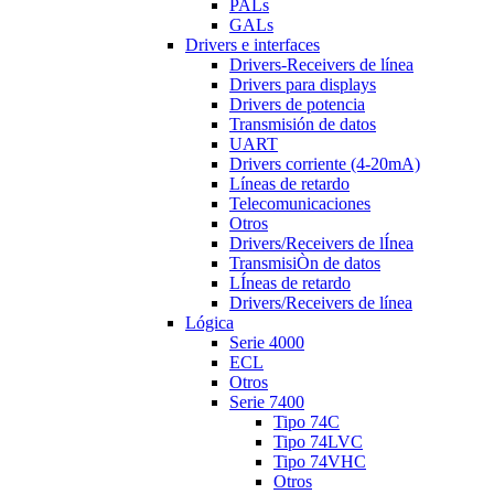
PALs
GALs
Drivers e interfaces
Drivers-Receivers de línea
Drivers para displays
Drivers de potencia
Transmisión de datos
UART
Drivers corriente (4-20mA)
Líneas de retardo
Telecomunicaciones
Otros
Drivers/Receivers de lÍnea
TransmisiÒn de datos
LÍneas de retardo
Drivers/Receivers de línea
Lógica
Serie 4000
ECL
Otros
Serie 7400
Tipo 74C
Tipo 74LVC
Tipo 74VHC
Otros