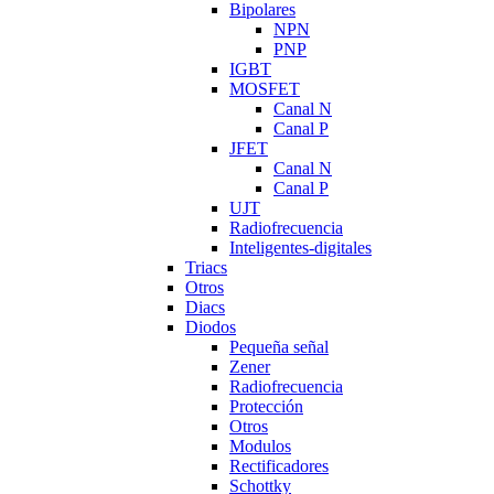
Bipolares
NPN
PNP
IGBT
MOSFET
Canal N
Canal P
JFET
Canal N
Canal P
UJT
Radiofrecuencia
Inteligentes-digitales
Triacs
Otros
Diacs
Diodos
Pequeña señal
Zener
Radiofrecuencia
Protección
Otros
Modulos
Rectificadores
Schottky