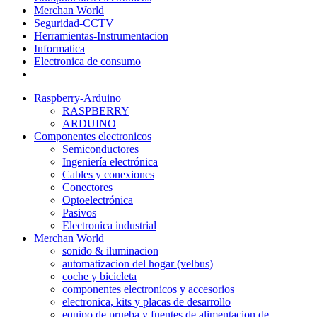
Merchan World
Seguridad-CCTV
Herramientas-Instrumentacion
Informatica
Electronica de consumo
Raspberry-Arduino
RASPBERRY
ARDUINO
Componentes electronicos
Semiconductores
Ingeniería electrónica
Cables y conexiones
Conectores
Optoelectrónica
Pasivos
Electronica industrial
Merchan World
sonido & iluminacion
automatizacion del hogar (velbus)
coche y bicicleta
componentes electronicos y accesorios
electronica, kits y placas de desarrollo
equipo de prueba y fuentes de alimentacion de