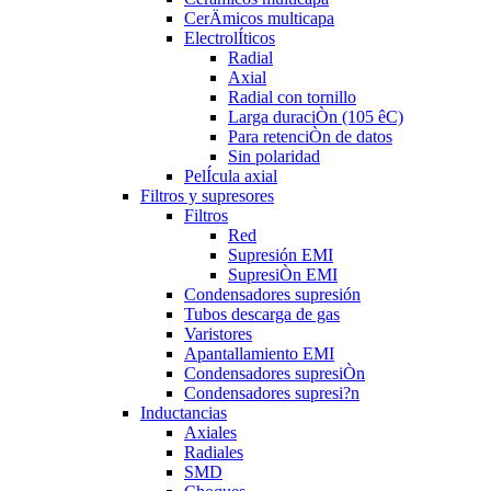
CerÄmicos multicapa
ElectrolÍticos
Radial
Axial
Radial con tornillo
Larga duraciÒn (105 êC)
Para retenciÒn de datos
Sin polaridad
PelÍcula axial
Filtros y supresores
Filtros
Red
Supresión EMI
SupresiÒn EMI
Condensadores supresión
Tubos descarga de gas
Varistores
Apantallamiento EMI
Condensadores supresiÒn
Condensadores supresi?n
Inductancias
Axiales
Radiales
SMD