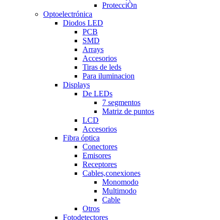
ProtecciÒn
Optoelectrónica
Diodos LED
PCB
SMD
Arrays
Accesorios
Tiras de leds
Para iluminacion
Displays
De LEDs
7 segmentos
Matriz de puntos
LCD
Accesorios
Fibra óptica
Conectores
Emisores
Receptores
Cables,conexiones
Monomodo
Multimodo
Cable
Otros
Fotodetectores