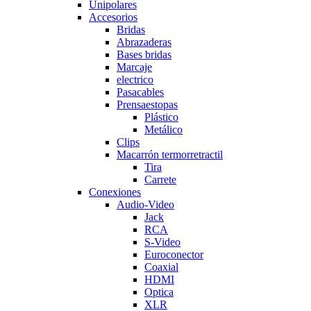
Unipolares
Accesorios
Bridas
Abrazaderas
Bases bridas
Marcaje
electrico
Pasacables
Prensaestopas
Plástico
Metálico
Clips
Macarrón termorretractil
Tira
Carrete
Conexiones
Audio-Video
Jack
RCA
S-Video
Euroconector
Coaxial
HDMI
Optica
XLR