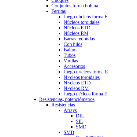
Choques
Conjuntos forma bobina
Ferritas
Juego núcleos forma E
Núcleos toroidales
Núcleos ETD
Núcleos RM
Barras redondas
Con hilos
Balum
Tubos
Varillas
Accesorios
Juego n×cleos forma E
N×cleos toroidales
N×cleos ETD
N×cleos RM
Juego n?cleos forma E
Resistencias, potenciómetros
Resistencias
Arrays
DIL
SIL
SMD
SMD