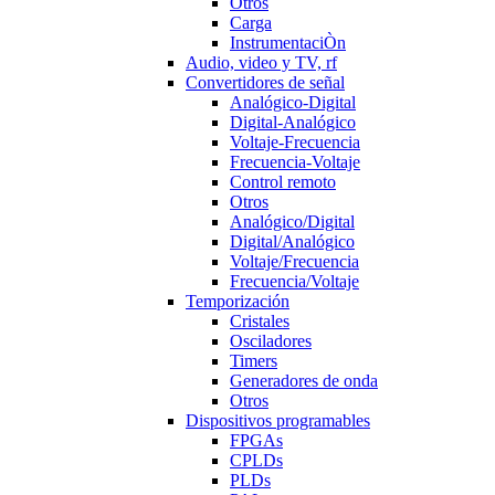
Otros
Carga
InstrumentaciÒn
Audio, video y TV, rf
Convertidores de señal
Analógico-Digital
Digital-Analógico
Voltaje-Frecuencia
Frecuencia-Voltaje
Control remoto
Otros
Analógico/Digital
Digital/Analógico
Voltaje/Frecuencia
Frecuencia/Voltaje
Temporización
Cristales
Osciladores
Timers
Generadores de onda
Otros
Dispositivos programables
FPGAs
CPLDs
PLDs