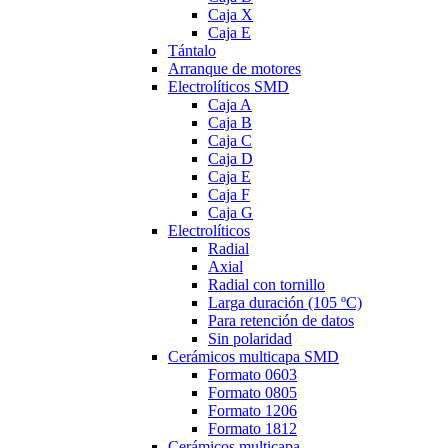
Caja X
Caja E
Tántalo
Arranque de motores
Electrolíticos SMD
Caja A
Caja B
Caja C
Caja D
Caja E
Caja F
Caja G
Electrolíticos
Radial
Axial
Radial con tornillo
Larga duración (105 ºC)
Para retención de datos
Sin polaridad
Cerámicos multicapa SMD
Formato 0603
Formato 0805
Formato 1206
Formato 1812
Cerámicos multicapa