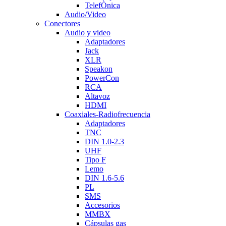
TelefÒnica
Audio/Video
Conectores
Audio y video
Adaptadores
Jack
XLR
Speakon
PowerCon
RCA
Altavoz
HDMI
Coaxiales-Radiofrecuencia
Adaptadores
TNC
DIN 1.0-2.3
UHF
Tipo F
Lemo
DIN 1.6-5.6
PL
SMS
Accesorios
MMBX
Cápsulas gas