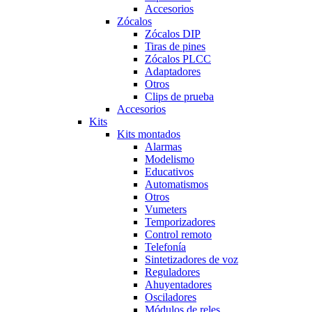
Accesorios
Zócalos
Zócalos DIP
Tiras de pines
Zócalos PLCC
Adaptadores
Otros
Clips de prueba
Accesorios
Kits
Kits montados
Alarmas
Modelismo
Educativos
Automatismos
Otros
Vumeters
Temporizadores
Control remoto
Telefonía
Sintetizadores de voz
Reguladores
Ahuyentadores
Osciladores
Módulos de reles