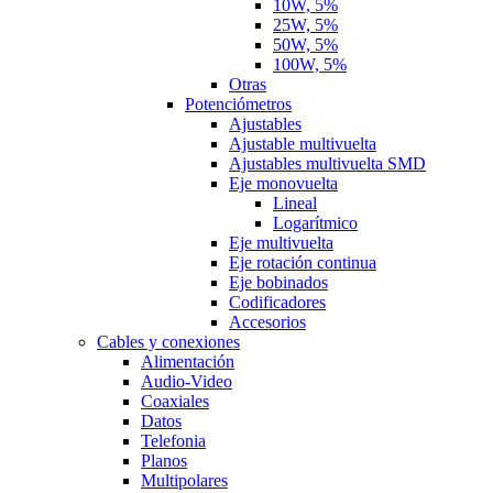
10W, 5%
25W, 5%
50W, 5%
100W, 5%
Otras
Potenciómetros
Ajustables
Ajustable multivuelta
Ajustables multivuelta SMD
Eje monovuelta
Lineal
Logarítmico
Eje multivuelta
Eje rotación continua
Eje bobinados
Codificadores
Accesorios
Cables y conexiones
Alimentación
Audio-Video
Coaxiales
Datos
Telefonia
Planos
Multipolares