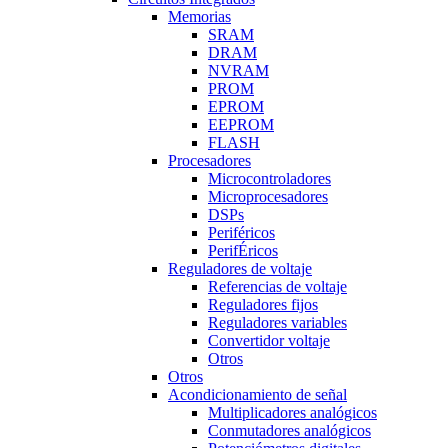
Memorias
SRAM
DRAM
NVRAM
PROM
EPROM
EEPROM
FLASH
Procesadores
Microcontroladores
Microprocesadores
DSPs
Periféricos
PerifÉricos
Reguladores de voltaje
Referencias de voltaje
Reguladores fijos
Reguladores variables
Convertidor voltaje
Otros
Otros
Acondicionamiento de señal
Multiplicadores analógicos
Conmutadores analógicos