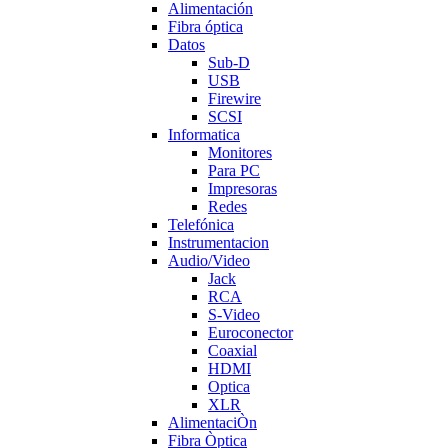
Alimentación
Fibra óptica
Datos
Sub-D
USB
Firewire
SCSI
Informatica
Monitores
Para PC
Impresoras
Redes
Telefónica
Instrumentacion
Audio/Video
Jack
RCA
S-Video
Euroconector
Coaxial
HDMI
Optica
XLR
AlimentaciÒn
Fibra Òptica