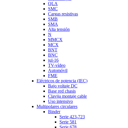
QLA
SMC
Cargas resistivas
SMB
SMA
Alta tensión
N
MMCX
MCX
BNT
BNC
jul-16
TV-vídeo
Automóvil
FME
Eléctricos de potencia (IEC)
Bajo voltaje DC
Base red chasis
Clavija montaje cable
Uso intensivo
Multipolares circulares
Binder
Serie 423-723
Serie 581
Serie 678