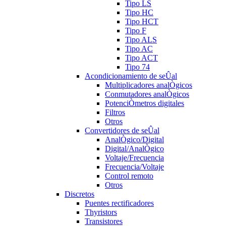
Tipo LS
Tipo HC
Tipo HCT
Tipo F
Tipo ALS
Tipo AC
Tipo ACT
Tipo 74
Acondicionamiento de seÛal
Multiplicadores analÒgicos
Conmutadores analÒgicos
PotenciÒmetros digitales
Filtros
Otros
Convertidores de seÛal
AnalÒgico/Digital
Digital/AnalÒgico
Voltaje/Frecuencia
Frecuencia/Voltaje
Control remoto
Otros
Discretos
Puentes rectificadores
Thyristors
Transistores