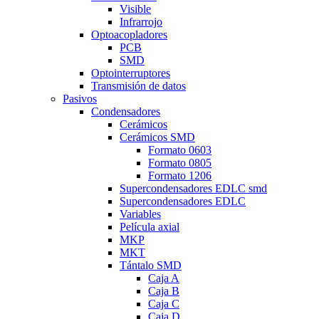
Visible
Infrarrojo
Optoacopladores
PCB
SMD
Optointerruptores
Transmisión de datos
Pasivos
Condensadores
Cerámicos
Cerámicos SMD
Formato 0603
Formato 0805
Formato 1206
Supercondensadores EDLC smd
Supercondensadores EDLC
Variables
Película axial
MKP
MKT
Tántalo SMD
Caja A
Caja B
Caja C
Caja D