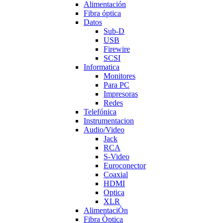
Alimentación
Fibra óptica
Datos
Sub-D
USB
Firewire
SCSI
Informatica
Monitores
Para PC
Impresoras
Redes
Telefónica
Instrumentacion
Audio/Video
Jack
RCA
S-Video
Euroconector
Coaxial
HDMI
Optica
XLR
AlimentaciÒn
Fibra Òptica