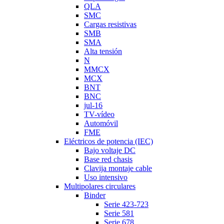
QLA
SMC
Cargas resistivas
SMB
SMA
Alta tensión
N
MMCX
MCX
BNT
BNC
jul-16
TV-vídeo
Automóvil
FME
Eléctricos de potencia (IEC)
Bajo voltaje DC
Base red chasis
Clavija montaje cable
Uso intensivo
Multipolares circulares
Binder
Serie 423-723
Serie 581
Serie 678