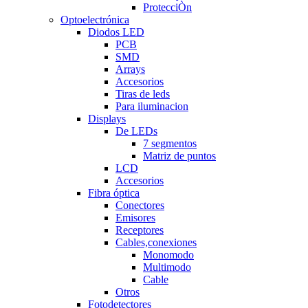
ProtecciÒn
Optoelectrónica
Diodos LED
PCB
SMD
Arrays
Accesorios
Tiras de leds
Para iluminacion
Displays
De LEDs
7 segmentos
Matriz de puntos
LCD
Accesorios
Fibra óptica
Conectores
Emisores
Receptores
Cables,conexiones
Monomodo
Multimodo
Cable
Otros
Fotodetectores