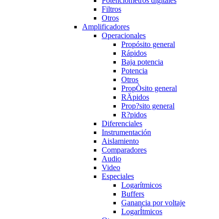
Potenciómetros digitales
Filtros
Otros
Amplificadores
Operacionales
Propósito general
Rápidos
Baja potencia
Potencia
Otros
PropÒsito general
RÄpidos
Prop?sito general
R?pidos
Diferenciales
Instrumentación
Aislamiento
Comparadores
Audio
Video
Especiales
Logarítmicos
Buffers
Ganancia por voltaje
LogarÍtmicos