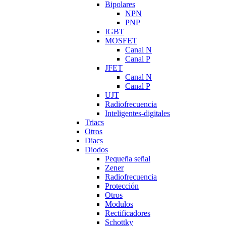
Bipolares
NPN
PNP
IGBT
MOSFET
Canal N
Canal P
JFET
Canal N
Canal P
UJT
Radiofrecuencia
Inteligentes-digitales
Triacs
Otros
Diacs
Diodos
Pequeña señal
Zener
Radiofrecuencia
Protección
Otros
Modulos
Rectificadores
Schottky