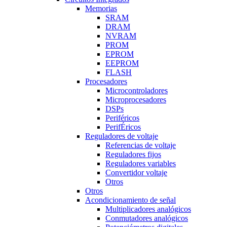
Memorias
SRAM
DRAM
NVRAM
PROM
EPROM
EEPROM
FLASH
Procesadores
Microcontroladores
Microprocesadores
DSPs
Periféricos
PerifÉricos
Reguladores de voltaje
Referencias de voltaje
Reguladores fijos
Reguladores variables
Convertidor voltaje
Otros
Otros
Acondicionamiento de señal
Multiplicadores analógicos
Conmutadores analógicos