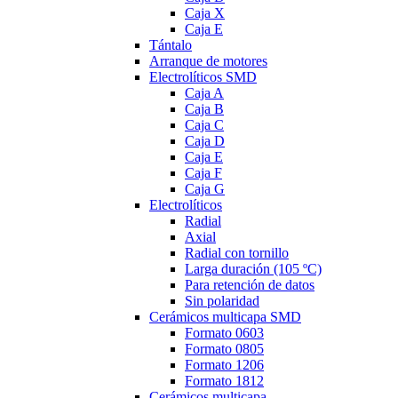
Caja X
Caja E
Tántalo
Arranque de motores
Electrolíticos SMD
Caja A
Caja B
Caja C
Caja D
Caja E
Caja F
Caja G
Electrolíticos
Radial
Axial
Radial con tornillo
Larga duración (105 ºC)
Para retención de datos
Sin polaridad
Cerámicos multicapa SMD
Formato 0603
Formato 0805
Formato 1206
Formato 1812
Cerámicos multicapa