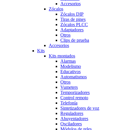
Accesorios
Zócalos
Zócalos DIP
Tiras de pines
Zócalos PLCC
Adaptadores
Otros
Clips de prueba
Accesorios
Kits
Kits montados
Alarmas
Modelismo
Educativos
Automatismos
Otros
Vumeters
Temporizadores
Control remoto
Telefonía
Sintetizadores de voz
Reguladores
Ahuyentadores
Osciladores
Módulos de reles