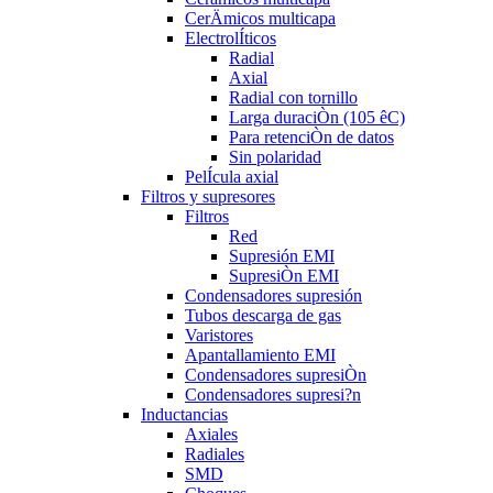
CerÄmicos multicapa
ElectrolÍticos
Radial
Axial
Radial con tornillo
Larga duraciÒn (105 êC)
Para retenciÒn de datos
Sin polaridad
PelÍcula axial
Filtros y supresores
Filtros
Red
Supresión EMI
SupresiÒn EMI
Condensadores supresión
Tubos descarga de gas
Varistores
Apantallamiento EMI
Condensadores supresiÒn
Condensadores supresi?n
Inductancias
Axiales
Radiales
SMD