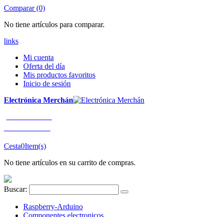
Comparar (0)
No tiene artículos para comparar.
links
Mi cuenta
Oferta del día
Mis productos favoritos
Inicio de sesión
Electrónica Merchán
¡LLÁMENOS!
91 663 80 80
Cesta
0
Item(s)
No tiene artículos en su carrito de compras.
Buscar:
Raspberry-Arduino
Componentes electronicos