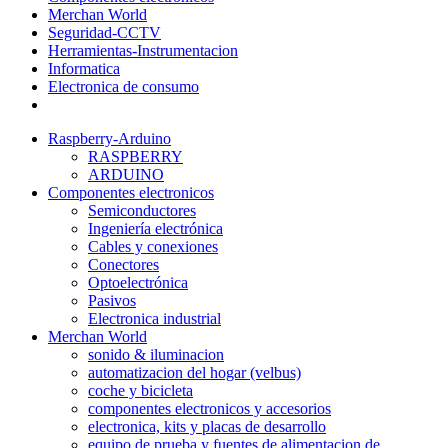
Merchan World
Seguridad-CCTV
Herramientas-Instrumentacion
Informatica
Electronica de consumo
Raspberry-Arduino
RASPBERRY
ARDUINO
Componentes electronicos
Semiconductores
Ingeniería electrónica
Cables y conexiones
Conectores
Optoelectrónica
Pasivos
Electronica industrial
Merchan World
sonido & iluminacion
automatizacion del hogar (velbus)
coche y bicicleta
componentes electronicos y accesorios
electronica, kits y placas de desarrollo
equipo de prueba y fuentes de alimentacion de