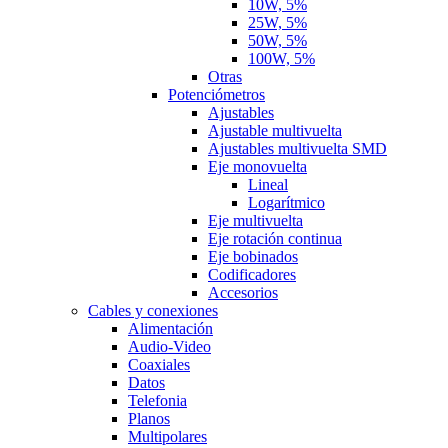
10W, 5%
25W, 5%
50W, 5%
100W, 5%
Otras
Potenciómetros
Ajustables
Ajustable multivuelta
Ajustables multivuelta SMD
Eje monovuelta
Lineal
Logarítmico
Eje multivuelta
Eje rotación continua
Eje bobinados
Codificadores
Accesorios
Cables y conexiones
Alimentación
Audio-Video
Coaxiales
Datos
Telefonia
Planos
Multipolares