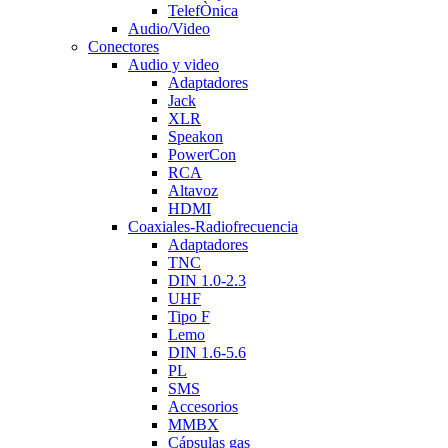
TelefÒnica
Audio/Video
Conectores
Audio y video
Adaptadores
Jack
XLR
Speakon
PowerCon
RCA
Altavoz
HDMI
Coaxiales-Radiofrecuencia
Adaptadores
TNC
DIN 1.0-2.3
UHF
Tipo F
Lemo
DIN 1.6-5.6
PL
SMS
Accesorios
MMBX
Cápsulas gas