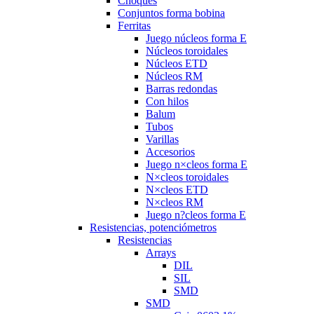
Choques
Conjuntos forma bobina
Ferritas
Juego núcleos forma E
Núcleos toroidales
Núcleos ETD
Núcleos RM
Barras redondas
Con hilos
Balum
Tubos
Varillas
Accesorios
Juego n×cleos forma E
N×cleos toroidales
N×cleos ETD
N×cleos RM
Juego n?cleos forma E
Resistencias, potenciómetros
Resistencias
Arrays
DIL
SIL
SMD
SMD