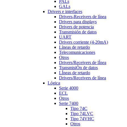
PALs
GALs
Drivers e interfaces
Drivers-Receivers de línea
Drivers para displays
Drivers de potencia
Transmisión de datos
UART
Drivers corriente (4-20mA)
Líneas de retardo
Telecomunicaciones
Otros
Drivers/Receivers de lÍnea
TransmisiÒn de datos
LÍneas de retardo
Drivers/Receivers de línea
Lógica
Serie 4000
ECL
Otros
Serie 7400
Tipo 74C
Tipo 74LVC
Tipo 74VHC
Otros