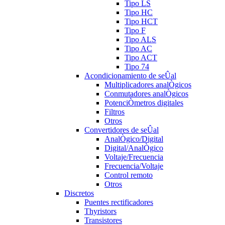
Tipo LS
Tipo HC
Tipo HCT
Tipo F
Tipo ALS
Tipo AC
Tipo ACT
Tipo 74
Acondicionamiento de seÛal
Multiplicadores analÒgicos
Conmutadores analÒgicos
PotenciÒmetros digitales
Filtros
Otros
Convertidores de seÛal
AnalÒgico/Digital
Digital/AnalÒgico
Voltaje/Frecuencia
Frecuencia/Voltaje
Control remoto
Otros
Discretos
Puentes rectificadores
Thyristors
Transistores