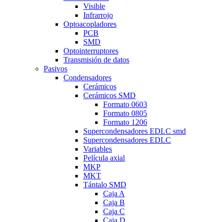
Visible
Infrarrojo
Optoacopladores
PCB
SMD
Optointerruptores
Transmisión de datos
Pasivos
Condensadores
Cerámicos
Cerámicos SMD
Formato 0603
Formato 0805
Formato 1206
Supercondensadores EDLC smd
Supercondensadores EDLC
Variables
Película axial
MKP
MKT
Tántalo SMD
Caja A
Caja B
Caja C
Caja D