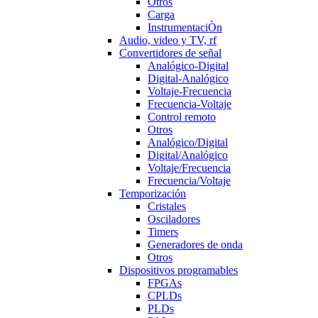
Otros
Carga
InstrumentaciÒn
Audio, video y TV, rf
Convertidores de señal
Analógico-Digital
Digital-Analógico
Voltaje-Frecuencia
Frecuencia-Voltaje
Control remoto
Otros
Analógico/Digital
Digital/Analógico
Voltaje/Frecuencia
Frecuencia/Voltaje
Temporización
Cristales
Osciladores
Timers
Generadores de onda
Otros
Dispositivos programables
FPGAs
CPLDs
PLDs