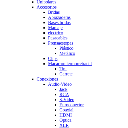
Unipolares
Accesorios
Bridas
Abrazaderas
Bases bridas
Marcaje
electrico
Pasacables
Prensaestopas
Plástico
Metálico
Clips
Macarrón termorretractil
Tira
Carrete
Conexiones
Audio-Video
Jack
RCA
S-Video
Euroconector
Coaxial
HDMI
Optica
XLR