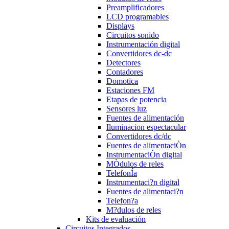
Preamplificadores
LCD programables
Displays
Circuitos sonido
Instrumentación digital
Convertidores dc-dc
Detectores
Contadores
Domotica
Estaciones FM
Etapas de potencia
Sensores luz
Fuentes de alimentación
Iluminacion espectacular
Convertidores dc/dc
Fuentes de alimentaciÒn
InstrumentaciÒn digital
MÒdulos de reles
TelefonÍa
Instrumentaci?n digital
Fuentes de alimentaci?n
Telefon?a
M?dulos de reles
Kits de evaluación
Circuitos Integrados