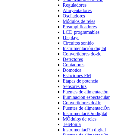
Reguladores
Ahuyentadores
Osciladores
Módulos de reles
Preamplificadores
LCD programables
Displays
Circuitos sonido
Instrumentación digital
Convertidores dc-dc
Detectores
Contadores
Domotica
Estaciones FM
Etapas de potencia
Sensores luz
Fuentes de alimentación
Iluminacion espectacular
Convertidores dc/dc
Fuentes de alimentaciÒn
InstrumentaciÒn digital
MÒdulos de reles
TelefonÍa
Instrumentaci?n digital