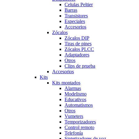
Celulas Peltier
Barras
Transistores
Especiales
Accesorios
Zócalos
Zócalos DIP
Tiras de pines
Zócalos PLCC
Adaptadores
Otros
Clips de prueba
Accesorios
Kits
Kits montados
Alarmas
Modelismo
Educativos
Automatismos
Otros
Vumeters
Temporizadores
Control remoto
Telefonía
Sintetizadores de voz