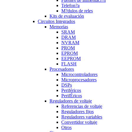
Fuentes de alimentaci?n
Telefon?a
M?dulos de reles
Kits de evaluación
Circuitos Integrados
Memorias
SRAM
DRAM
NVRAM
PROM
EPROM
EEPROM
FLASH
Procesadores
Microcontroladores
Microprocesadores
DSPs
Periféricos
PerifÉricos
Reguladores de voltaje
Referencias de voltaje
Reguladores fijos
Reguladores variables
Convertidor voltaje
Otros