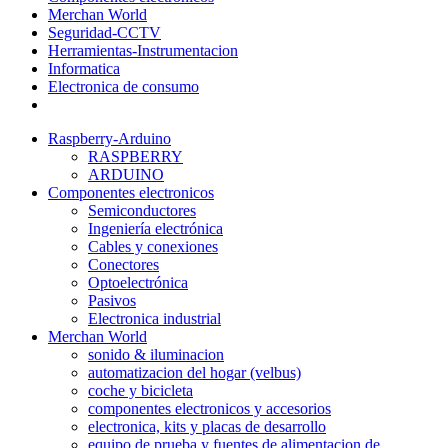
Merchan World
Seguridad-CCTV
Herramientas-Instrumentacion
Informatica
Electronica de consumo
Raspberry-Arduino
RASPBERRY
ARDUINO
Componentes electronicos
Semiconductores
Ingeniería electrónica
Cables y conexiones
Conectores
Optoelectrónica
Pasivos
Electronica industrial
Merchan World
sonido & iluminacion
automatizacion del hogar (velbus)
coche y bicicleta
componentes electronicos y accesorios
electronica, kits y placas de desarrollo
equipo de prueba y fuentes de alimentacion de