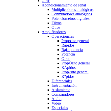
Otros
Acondicionamiento de señal
Multiplicadores analógicos
Conmutadores analógicos
Potenciómetros digitales
Filtros
Otros
Amplificadores
Operacionales
Propósito general
Rápidos
Baja potencia
Potencia
Otros
PropÒsito general
RÄpidos
Prop?sito general
R?pidos
Diferenciales
Instrumentación
Aislamiento
Comparadores
Audio
Video
Especiales