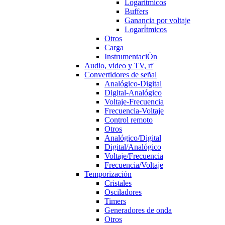
Logarítmicos
Buffers
Ganancia por voltaje
LogarÍtmicos
Otros
Carga
InstrumentaciÒn
Audio, video y TV, rf
Convertidores de señal
Analógico-Digital
Digital-Analógico
Voltaje-Frecuencia
Frecuencia-Voltaje
Control remoto
Otros
Analógico/Digital
Digital/Analógico
Voltaje/Frecuencia
Frecuencia/Voltaje
Temporización
Cristales
Osciladores
Timers
Generadores de onda
Otros