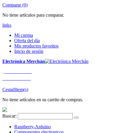
Comparar (0)
No tiene artículos para comparar.
links
Mi cuenta
Oferta del día
Mis productos favoritos
Inicio de sesión
Electrónica Merchán
¡LLÁMENOS!
91 663 80 80
Cesta
0
Item(s)
No tiene artículos en su carrito de compras.
Buscar:
Raspberry-Arduino
Componentes electronicos