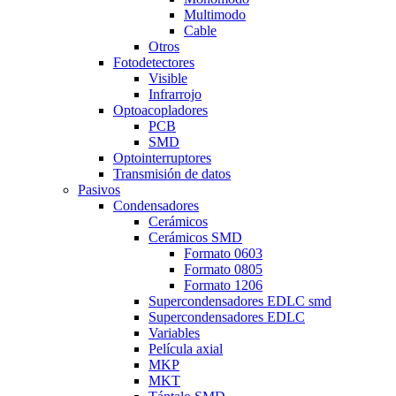
Multimodo
Cable
Otros
Fotodetectores
Visible
Infrarrojo
Optoacopladores
PCB
SMD
Optointerruptores
Transmisión de datos
Pasivos
Condensadores
Cerámicos
Cerámicos SMD
Formato 0603
Formato 0805
Formato 1206
Supercondensadores EDLC smd
Supercondensadores EDLC
Variables
Película axial
MKP
MKT