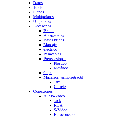
Datos
Telefonia
Planos
Multipolares
Unipolares
Accesorios
Bridas
Abrazaderas
Bases bridas
Marcaje
electrico
Pasacables
Prensaestopas
Plástico
Metálico
Clips
Macarrón termorretractil
Tira
Carrete
Conexiones
Audio-Video
Jack
RCA
S-Video
Euroconector