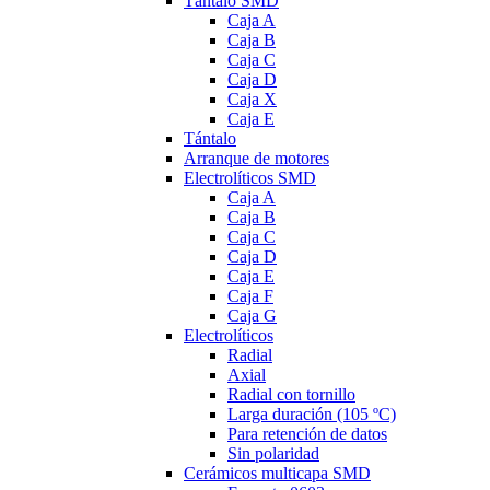
Tántalo SMD
Caja A
Caja B
Caja C
Caja D
Caja X
Caja E
Tántalo
Arranque de motores
Electrolíticos SMD
Caja A
Caja B
Caja C
Caja D
Caja E
Caja F
Caja G
Electrolíticos
Radial
Axial
Radial con tornillo
Larga duración (105 ºC)
Para retención de datos
Sin polaridad
Cerámicos multicapa SMD