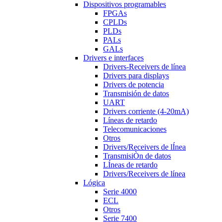
Dispositivos programables
FPGAs
CPLDs
PLDs
PALs
GALs
Drivers e interfaces
Drivers-Receivers de línea
Drivers para displays
Drivers de potencia
Transmisión de datos
UART
Drivers corriente (4-20mA)
Líneas de retardo
Telecomunicaciones
Otros
Drivers/Receivers de lÍnea
TransmisiÒn de datos
LÍneas de retardo
Drivers/Receivers de línea
Lógica
Serie 4000
ECL
Otros
Serie 7400