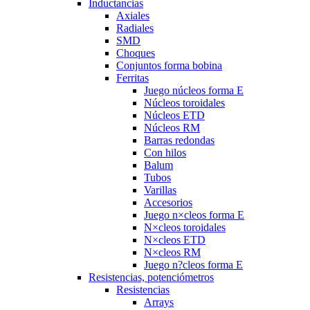
Inductancias
Axiales
Radiales
SMD
Choques
Conjuntos forma bobina
Ferritas
Juego núcleos forma E
Núcleos toroidales
Núcleos ETD
Núcleos RM
Barras redondas
Con hilos
Balum
Tubos
Varillas
Accesorios
Juego n×cleos forma E
N×cleos toroidales
N×cleos ETD
N×cleos RM
Juego n?cleos forma E
Resistencias, potenciómetros
Resistencias
Arrays