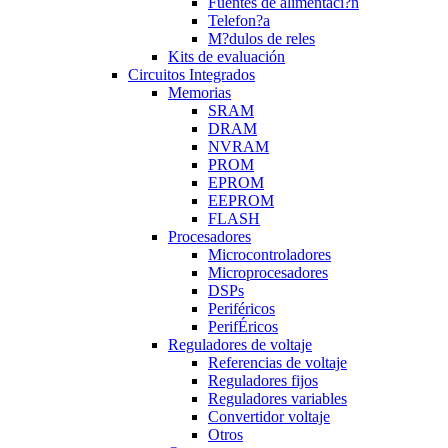
Fuentes de alimentaci?n
Telefon?a
M?dulos de reles
Kits de evaluación
Circuitos Integrados
Memorias
SRAM
DRAM
NVRAM
PROM
EPROM
EEPROM
FLASH
Procesadores
Microcontroladores
Microprocesadores
DSPs
Periféricos
PerifÉricos
Reguladores de voltaje
Referencias de voltaje
Reguladores fijos
Reguladores variables
Convertidor voltaje
Otros