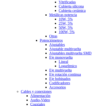
Vitrificadas
Cubierta silicona
Cubierta cerámica
Metálicas potencia
10W, 5%
25W, 5%
50W, 5%
100W, 5%
Otras
Potenciómetros
Ajustables
Ajustable multivuelta
Ajustables multivuelta SMD
Eje monovuelta
Lineal
Logarítmico
Eje multivuelta
Eje rotación continua
Eje bobinados
Codificadores
Accesorios
Cables y conexiones
Alimentación
Audio-Video
Coaxiales