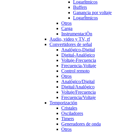
Logarítmicos
Buffers
Ganancia por voltaje
LogarÍtmicos
Otros
Carga
InstrumentaciÒn
Audio, video y TV, rf
Convertidores de señal
Analógico-Digital
Digital-Analógico
Voltaje-Frecuencia
Frecuencia-Voltaje
Control remoto
Otros
Analógico/Digital
Digital/Analógico
Voltaje/Frecuencia
Frecuencia/Voltaje
Temporización
Cristales
Osciladores
Timers
Generadores de onda
Otros