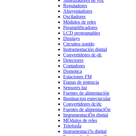
Sintetizadores de voz
Reguladores
Ahuyentadores
Osciladores
Módulos de reles
Preamplificadores
LCD programables
Displays
Circuitos sonido
Instrumentación digital
Convertidores dc-dc
Detectores
Contadores
Domotica
Estaciones FM
Etapas de potencia
Sensores luz
Fuentes de alimentación
Iluminacion espectacular
Convertidores dc/dc
Fuentes de alimentaciÒn
InstrumentaciÒn digital
MÒdulos de reles
TelefonÍa
Instrumentaci?n digital