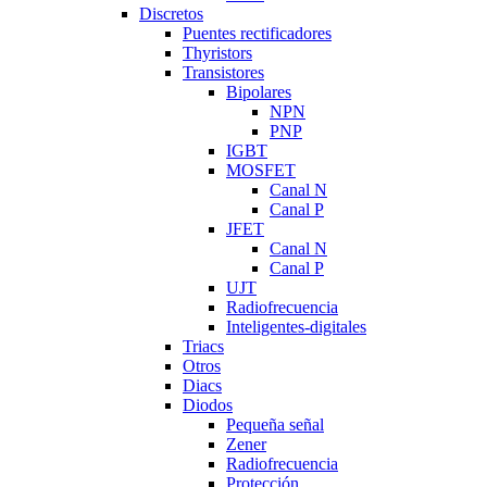
Discretos
Puentes rectificadores
Thyristors
Transistores
Bipolares
NPN
PNP
IGBT
MOSFET
Canal N
Canal P
JFET
Canal N
Canal P
UJT
Radiofrecuencia
Inteligentes-digitales
Triacs
Otros
Diacs
Diodos
Pequeña señal
Zener
Radiofrecuencia
Protección