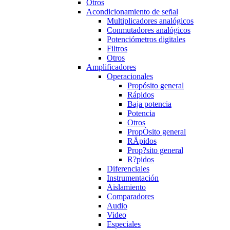
Otros
Acondicionamiento de señal
Multiplicadores analógicos
Conmutadores analógicos
Potenciómetros digitales
Filtros
Otros
Amplificadores
Operacionales
Propósito general
Rápidos
Baja potencia
Potencia
Otros
PropÒsito general
RÄpidos
Prop?sito general
R?pidos
Diferenciales
Instrumentación
Aislamiento
Comparadores
Audio
Video
Especiales