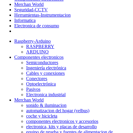
Merchan World
Seguridad-CCTV
Herramientas-Instrumentacion
Informatica
Electronica de consumo
Raspberry-Arduino
RASPBERRY
ARDUINO
Componentes electronicos
Semiconductores
Ingeniería electrónica
Cables y conexiones
Conectores
Optoelectrónica
Pasivos
Electronica industrial
Merchan World
sonido & iluminacion
automatizacion del hogar (velbus)
coche y bicicleta
componentes electronicos y accesorios
electronica, kits y placas de desarrollo
equipo de prueba y fuentes de alimentacion de