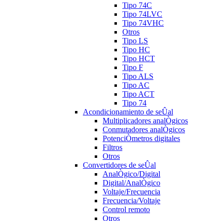
Tipo 74C
Tipo 74LVC
Tipo 74VHC
Otros
Tipo LS
Tipo HC
Tipo HCT
Tipo F
Tipo ALS
Tipo AC
Tipo ACT
Tipo 74
Acondicionamiento de seÛal
Multiplicadores analÒgicos
Conmutadores analÒgicos
PotenciÒmetros digitales
Filtros
Otros
Convertidores de seÛal
AnalÒgico/Digital
Digital/AnalÒgico
Voltaje/Frecuencia
Frecuencia/Voltaje
Control remoto
Otros