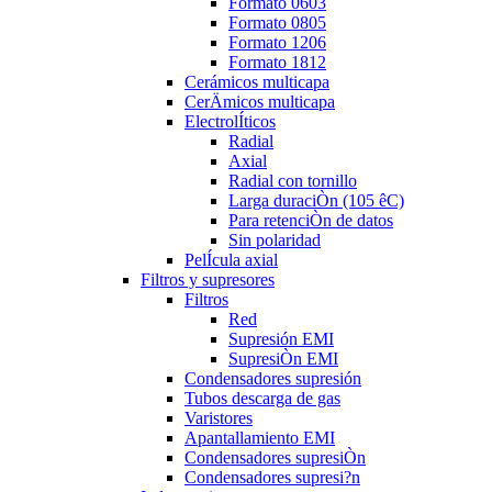
Formato 0603
Formato 0805
Formato 1206
Formato 1812
Cerámicos multicapa
CerÄmicos multicapa
ElectrolÍticos
Radial
Axial
Radial con tornillo
Larga duraciÒn (105 êC)
Para retenciÒn de datos
Sin polaridad
PelÍcula axial
Filtros y supresores
Filtros
Red
Supresión EMI
SupresiÒn EMI
Condensadores supresión
Tubos descarga de gas
Varistores
Apantallamiento EMI
Condensadores supresiÒn
Condensadores supresi?n