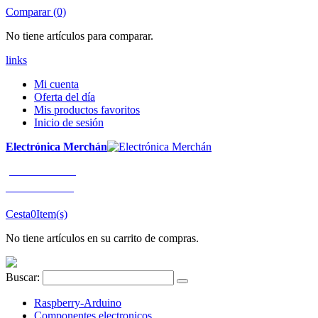
Comparar (0)
No tiene artículos para comparar.
links
Mi cuenta
Oferta del día
Mis productos favoritos
Inicio de sesión
Electrónica Merchán
¡LLÁMENOS!
91 663 80 80
Cesta
0
Item(s)
No tiene artículos en su carrito de compras.
Buscar:
Raspberry-Arduino
Componentes electronicos