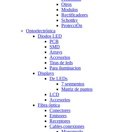
Otros
Modulos
Rectificadores
Schottky
ProtecciÒn
Optoelectrónica
Diodos LED
PCB
SMD
Arrays
Accesorios
Tiras de leds
Para iluminacion
Displays
De LEDs
7 segmentos
Matriz de puntos
LCD
Accesorios
Fibra óptica
Conectores
Emisores
Receptores
Cables,conexiones
Monomodo