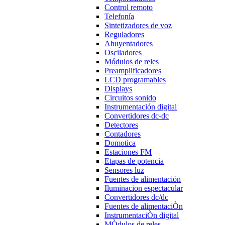
Control remoto
Telefonía
Sintetizadores de voz
Reguladores
Ahuyentadores
Osciladores
Módulos de reles
Preamplificadores
LCD programables
Displays
Circuitos sonido
Instrumentación digital
Convertidores dc-dc
Detectores
Contadores
Domotica
Estaciones FM
Etapas de potencia
Sensores luz
Fuentes de alimentación
Iluminacion espectacular
Convertidores dc/dc
Fuentes de alimentaciÒn
InstrumentaciÒn digital
MÒdulos de reles