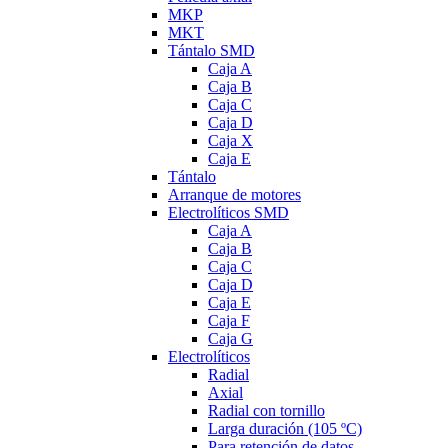
MKP
MKT
Tántalo SMD
Caja A
Caja B
Caja C
Caja D
Caja X
Caja E
Tántalo
Arranque de motores
Electrolíticos SMD
Caja A
Caja B
Caja C
Caja D
Caja E
Caja F
Caja G
Electrolíticos
Radial
Axial
Radial con tornillo
Larga duración (105 ºC)
Para retención de datos