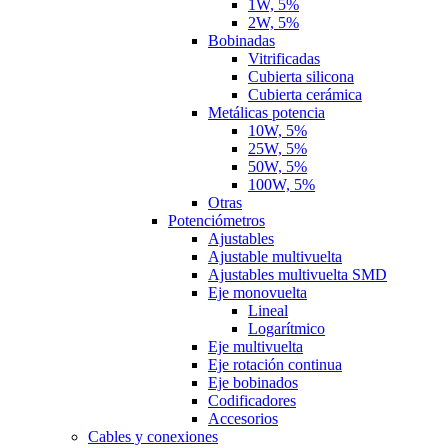
1W, 5%
2W, 5%
Bobinadas
Vitrificadas
Cubierta silicona
Cubierta cerámica
Metálicas potencia
10W, 5%
25W, 5%
50W, 5%
100W, 5%
Otras
Potenciómetros
Ajustables
Ajustable multivuelta
Ajustables multivuelta SMD
Eje monovuelta
Lineal
Logarítmico
Eje multivuelta
Eje rotación continua
Eje bobinados
Codificadores
Accesorios
Cables y conexiones