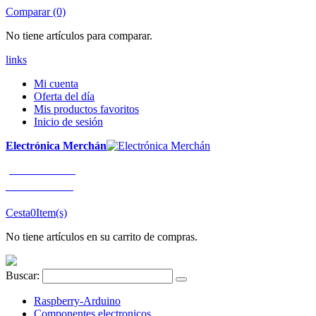
Comparar (0)
No tiene artículos para comparar.
links
Mi cuenta
Oferta del día
Mis productos favoritos
Inicio de sesión
Electrónica Merchán
¡LLÁMENOS!
91 663 80 80
Cesta
0
Item(s)
No tiene artículos en su carrito de compras.
Buscar:
Raspberry-Arduino
Componentes electronicos