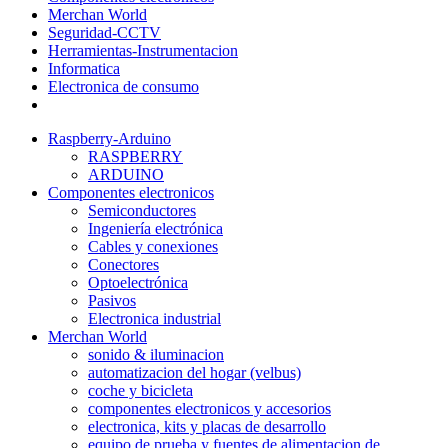
Merchan World
Seguridad-CCTV
Herramientas-Instrumentacion
Informatica
Electronica de consumo
Raspberry-Arduino
RASPBERRY
ARDUINO
Componentes electronicos
Semiconductores
Ingeniería electrónica
Cables y conexiones
Conectores
Optoelectrónica
Pasivos
Electronica industrial
Merchan World
sonido & iluminacion
automatizacion del hogar (velbus)
coche y bicicleta
componentes electronicos y accesorios
electronica, kits y placas de desarrollo
equipo de prueba y fuentes de alimentacion de