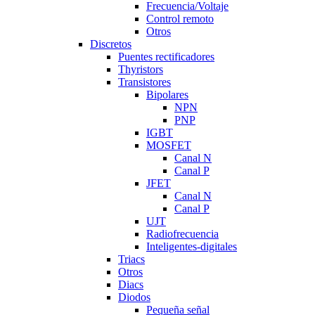
Frecuencia/Voltaje
Control remoto
Otros
Discretos
Puentes rectificadores
Thyristors
Transistores
Bipolares
NPN
PNP
IGBT
MOSFET
Canal N
Canal P
JFET
Canal N
Canal P
UJT
Radiofrecuencia
Inteligentes-digitales
Triacs
Otros
Diacs
Diodos
Pequeña señal