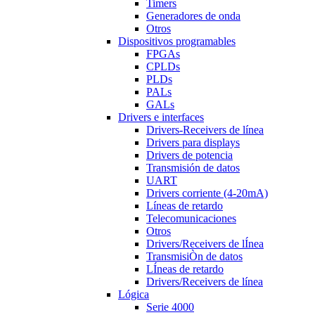
Timers
Generadores de onda
Otros
Dispositivos programables
FPGAs
CPLDs
PLDs
PALs
GALs
Drivers e interfaces
Drivers-Receivers de línea
Drivers para displays
Drivers de potencia
Transmisión de datos
UART
Drivers corriente (4-20mA)
Líneas de retardo
Telecomunicaciones
Otros
Drivers/Receivers de lÍnea
TransmisiÒn de datos
LÍneas de retardo
Drivers/Receivers de línea
Lógica
Serie 4000