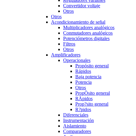
Reguladores variables
Convertidor voltaje
Otros
Otros
Acondicionamiento de señal
Multiplicadores analógicos
Conmutadores analógicos
Potenciómetros digitales
Filtros
Otros
Amplificadores
Operacionales
Propósito general
Rápidos
Baja potencia
Potencia
Otros
PropÒsito general
RÄpidos
Prop?sito general
R?pidos
Diferenciales
Instrumentación
Aislamiento
Comparadores