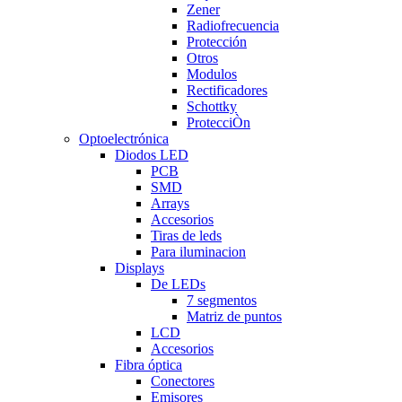
Zener
Radiofrecuencia
Protección
Otros
Modulos
Rectificadores
Schottky
ProtecciÒn
Optoelectrónica
Diodos LED
PCB
SMD
Arrays
Accesorios
Tiras de leds
Para iluminacion
Displays
De LEDs
7 segmentos
Matriz de puntos
LCD
Accesorios
Fibra óptica
Conectores
Emisores