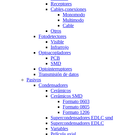
Receptores
Cables,conexiones
Monomodo
Multimodo
Cable
Otros
Fotodetectores
Visible
Infrarrojo
Optoacopladores
PCB
SMD
Optointerruptores
Transmisión de datos
Pasivos
Condensadores
Cerámicos
Cerámicos SMD
Formato 0603
Formato 0805
Formato 1206
Supercondensadores EDLC smd
Supercondensadores EDLC
Variables
Película axial