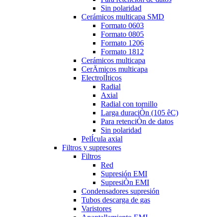
Sin polaridad
Cerámicos multicapa SMD
Formato 0603
Formato 0805
Formato 1206
Formato 1812
Cerámicos multicapa
CerÄmicos multicapa
ElectrolÍticos
Radial
Axial
Radial con tornillo
Larga duraciÒn (105 êC)
Para retenciÒn de datos
Sin polaridad
PelÍcula axial
Filtros y supresores
Filtros
Red
Supresión EMI
SupresiÒn EMI
Condensadores supresión
Tubos descarga de gas
Varistores