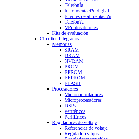
TelefonÍa
Instrumentaci?n digital
Fuentes de alimentaci?n
Telefon?a
M?dulos de reles
Kits de evaluación
Circuitos Integrados
Memorias
SRAM
DRAM
NVRAM
PROM
EPROM
EEPROM
FLASH
Procesadores
Microcontroladores
Microprocesadores
DSPs
Periféricos
PerifÉricos
Reguladores de voltaje
Referencias de voltaje
Reguladores fijos