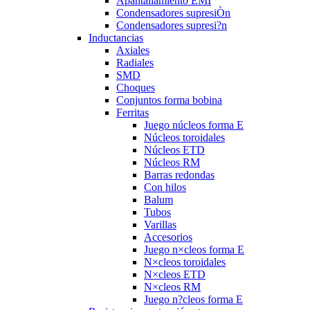
Apantallamiento EMI
Condensadores supresiÒn
Condensadores supresi?n
Inductancias
Axiales
Radiales
SMD
Choques
Conjuntos forma bobina
Ferritas
Juego núcleos forma E
Núcleos toroidales
Núcleos ETD
Núcleos RM
Barras redondas
Con hilos
Balum
Tubos
Varillas
Accesorios
Juego n×cleos forma E
N×cleos toroidales
N×cleos ETD
N×cleos RM
Juego n?cleos forma E