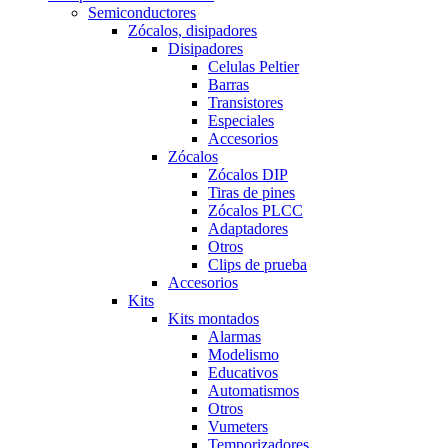
Semiconductores
Zócalos, disipadores
Disipadores
Celulas Peltier
Barras
Transistores
Especiales
Accesorios
Zócalos
Zócalos DIP
Tiras de pines
Zócalos PLCC
Adaptadores
Otros
Clips de prueba
Accesorios
Kits
Kits montados
Alarmas
Modelismo
Educativos
Automatismos
Otros
Vumeters
Temporizadores