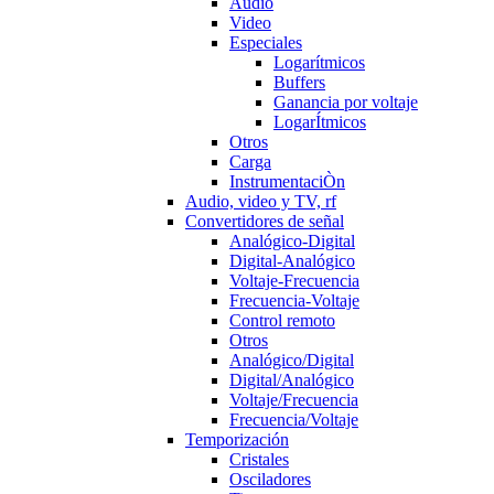
Audio
Video
Especiales
Logarítmicos
Buffers
Ganancia por voltaje
LogarÍtmicos
Otros
Carga
InstrumentaciÒn
Audio, video y TV, rf
Convertidores de señal
Analógico-Digital
Digital-Analógico
Voltaje-Frecuencia
Frecuencia-Voltaje
Control remoto
Otros
Analógico/Digital
Digital/Analógico
Voltaje/Frecuencia
Frecuencia/Voltaje
Temporización
Cristales
Osciladores