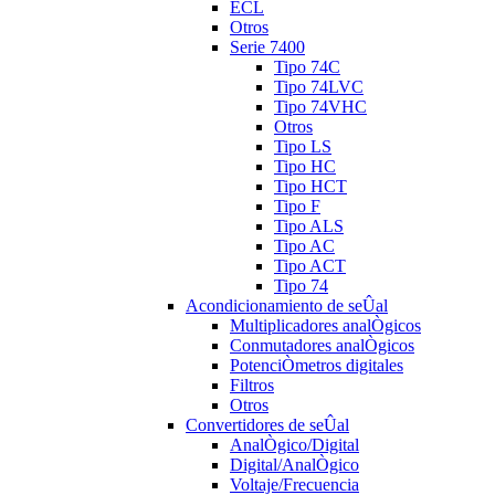
ECL
Otros
Serie 7400
Tipo 74C
Tipo 74LVC
Tipo 74VHC
Otros
Tipo LS
Tipo HC
Tipo HCT
Tipo F
Tipo ALS
Tipo AC
Tipo ACT
Tipo 74
Acondicionamiento de seÛal
Multiplicadores analÒgicos
Conmutadores analÒgicos
PotenciÒmetros digitales
Filtros
Otros
Convertidores de seÛal
AnalÒgico/Digital
Digital/AnalÒgico
Voltaje/Frecuencia