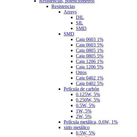
Resistencias, potenciómetros
Resistencias
Arrays
DIL
SIL
SMD
SMD
Caja 0603 1%
Caja 0603 5%
Caja 0805 1%
Caja 0805 5%
Caja 1206 1%
Caja 1206 5%
Otros
Caja 0402 1%
Caja 0402 5%
Película de carbón
0.125W, 5%
0.250W, 5%
0.5W, 5%
1W, 5%
2W, 5%
Película metálica, 0.6W, 1%
xido metálico
0.5W, 5%