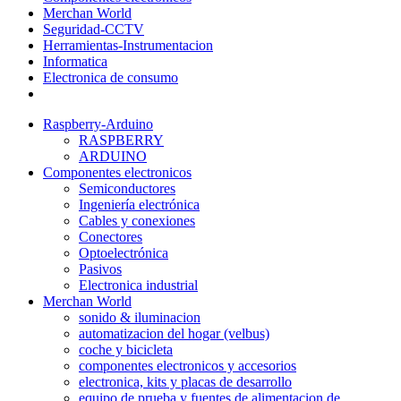
Merchan World
Seguridad-CCTV
Herramientas-Instrumentacion
Informatica
Electronica de consumo
Raspberry-Arduino
RASPBERRY
ARDUINO
Componentes electronicos
Semiconductores
Ingeniería electrónica
Cables y conexiones
Conectores
Optoelectrónica
Pasivos
Electronica industrial
Merchan World
sonido & iluminacion
automatizacion del hogar (velbus)
coche y bicicleta
componentes electronicos y accesorios
electronica, kits y placas de desarrollo
equipo de prueba y fuentes de alimentacion de