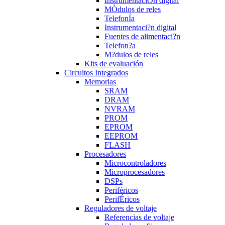
InstrumentaciÒn digital
MÒdulos de reles
TelefonÍa
Instrumentaci?n digital
Fuentes de alimentaci?n
Telefon?a
M?dulos de reles
Kits de evaluación
Circuitos Integrados
Memorias
SRAM
DRAM
NVRAM
PROM
EPROM
EEPROM
FLASH
Procesadores
Microcontroladores
Microprocesadores
DSPs
Periféricos
PerifÉricos
Reguladores de voltaje
Referencias de voltaje