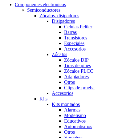
Componentes electronicos
Semiconductores
Zócalos, disipadores
Disipadores
Celulas Peltier
Barras
Transistores
Especiales
Accesorios
Zócalos
Zócalos DIP
Tiras de pines
Zócalos PLCC
Adaptadores
Otros
Clips de prueba
Accesorios
Kits
Kits montados
Alarmas
Modelismo
Educativos
Automatismos
Otros
Vumeters