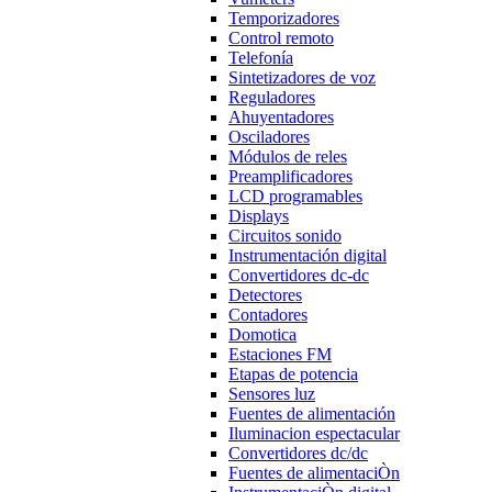
Temporizadores
Control remoto
Telefonía
Sintetizadores de voz
Reguladores
Ahuyentadores
Osciladores
Módulos de reles
Preamplificadores
LCD programables
Displays
Circuitos sonido
Instrumentación digital
Convertidores dc-dc
Detectores
Contadores
Domotica
Estaciones FM
Etapas de potencia
Sensores luz
Fuentes de alimentación
Iluminacion espectacular
Convertidores dc/dc
Fuentes de alimentaciÒn