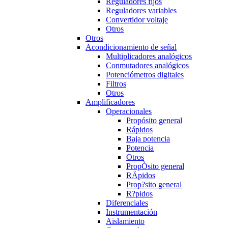
Reguladores fijos
Reguladores variables
Convertidor voltaje
Otros
Otros
Acondicionamiento de señal
Multiplicadores analógicos
Conmutadores analógicos
Potenciómetros digitales
Filtros
Otros
Amplificadores
Operacionales
Propósito general
Rápidos
Baja potencia
Potencia
Otros
PropÒsito general
RÄpidos
Prop?sito general
R?pidos
Diferenciales
Instrumentación
Aislamiento