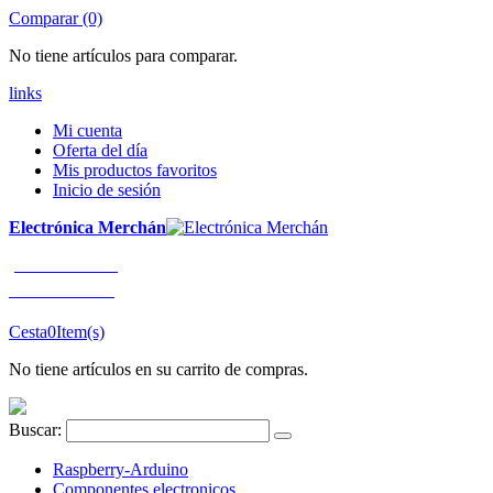
Comparar (0)
No tiene artículos para comparar.
links
Mi cuenta
Oferta del día
Mis productos favoritos
Inicio de sesión
Electrónica Merchán
¡LLÁMENOS!
91 663 80 80
Cesta
0
Item(s)
No tiene artículos en su carrito de compras.
Buscar:
Raspberry-Arduino
Componentes electronicos