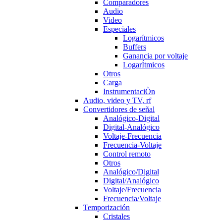
Comparadores
Audio
Video
Especiales
Logarítmicos
Buffers
Ganancia por voltaje
LogarÍtmicos
Otros
Carga
InstrumentaciÒn
Audio, video y TV, rf
Convertidores de señal
Analógico-Digital
Digital-Analógico
Voltaje-Frecuencia
Frecuencia-Voltaje
Control remoto
Otros
Analógico/Digital
Digital/Analógico
Voltaje/Frecuencia
Frecuencia/Voltaje
Temporización
Cristales