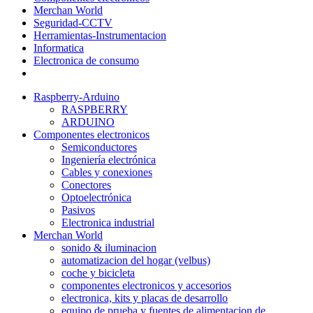
Merchan World
Seguridad-CCTV
Herramientas-Instrumentacion
Informatica
Electronica de consumo
Raspberry-Arduino
RASPBERRY
ARDUINO
Componentes electronicos
Semiconductores
Ingeniería electrónica
Cables y conexiones
Conectores
Optoelectrónica
Pasivos
Electronica industrial
Merchan World
sonido & iluminacion
automatizacion del hogar (velbus)
coche y bicicleta
componentes electronicos y accesorios
electronica, kits y placas de desarrollo
equipo de prueba y fuentes de alimentacion de