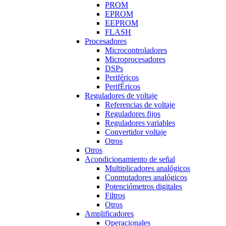
PROM
EPROM
EEPROM
FLASH
Procesadores
Microcontroladores
Microprocesadores
DSPs
Periféricos
PerifÉricos
Reguladores de voltaje
Referencias de voltaje
Reguladores fijos
Reguladores variables
Convertidor voltaje
Otros
Otros
Acondicionamiento de señal
Multiplicadores analógicos
Conmutadores analógicos
Potenciómetros digitales
Filtros
Otros
Amplificadores
Operacionales