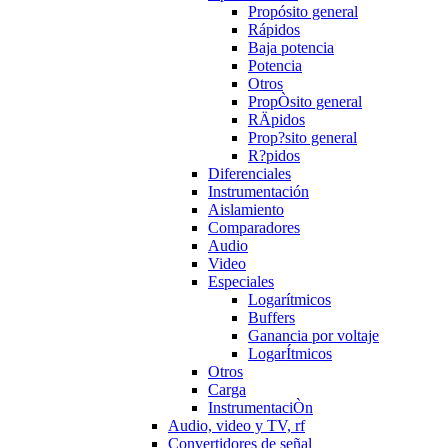
Propósito general
Rápidos
Baja potencia
Potencia
Otros
PropÒsito general
RÄpidos
Prop?sito general
R?pidos
Diferenciales
Instrumentación
Aislamiento
Comparadores
Audio
Video
Especiales
Logarítmicos
Buffers
Ganancia por voltaje
LogarÍtmicos
Otros
Carga
InstrumentaciÒn
Audio, video y TV, rf
Convertidores de señal