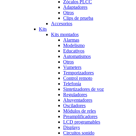
Zócalos PLCC
Adaptadores
Otros
Clips de prueba
Accesorios
Kits
Kits montados
Alarmas
Modelismo
Educativos
Automatismos
Otros
Vumeters
Temporizadores
Control remoto
Telefonía
Sintetizadores de voz
Reguladores
Ahuyentadores
Osciladores
Módulos de reles
Preamplificadores
LCD programables
Displays
Circuitos sonido