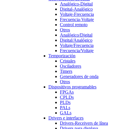
Analógico-Digital
Digital-Analógico
Voltaje-Frecuencia
Frecuencia-Voltaje
Control remoto
Otros
Analógico/Digital
Digital/Analógico
Voltaje/Frecuencia
Frecuencia/Voltaje
Temporización
Cristales
Osciladores
Timers
Generadores de onda
Otros
Dispositivos programables
FPGAs
CPLDs
PLDs
PALs
GALs
Drivers e interfaces
Drivers-Receivers de línea
Drivers para displays