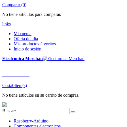
Comparar (0)
No tiene artículos para comparar.
links
Mi cuenta
Oferta del día
Mis productos favoritos
Inicio de sesión
Electrónica Merchán
¡LLÁMENOS!
91 663 80 80
Cesta
0
Item(s)
No tiene artículos en su carrito de compras.
Buscar:
Raspberry-Arduino
Componentes electronicos