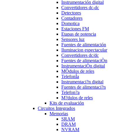
Instrumentación digital
Convertidores dc-dc
Detectores
Contadores
Domotica
Estaciones FM
Etapas de potencia
Sensores luz
Fuentes de alimentación
Iluminacion espectacular
Convertidores dc/dc
Fuentes de alimentaciÒn
InstrumentaciÒn digital
MÒdulos de reles
TelefonÍa
Instrumentaci?n digital
Fuentes de alimentaci?n
Telefon?a
M?dulos de reles
Kits de evaluación
Circuitos Integrados
Memorias
SRAM
DRAM
NVRAM