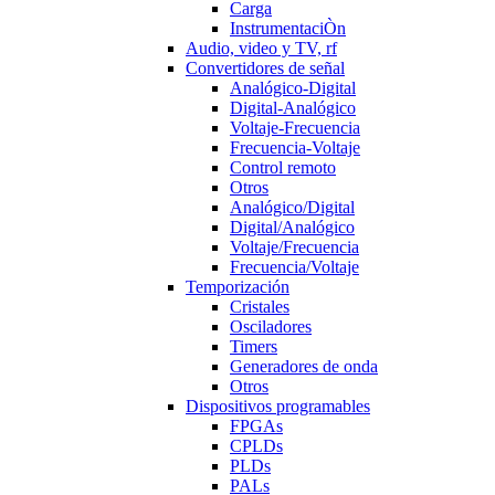
Carga
InstrumentaciÒn
Audio, video y TV, rf
Convertidores de señal
Analógico-Digital
Digital-Analógico
Voltaje-Frecuencia
Frecuencia-Voltaje
Control remoto
Otros
Analógico/Digital
Digital/Analógico
Voltaje/Frecuencia
Frecuencia/Voltaje
Temporización
Cristales
Osciladores
Timers
Generadores de onda
Otros
Dispositivos programables
FPGAs
CPLDs
PLDs
PALs