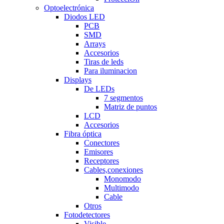
Optoelectrónica
Diodos LED
PCB
SMD
Arrays
Accesorios
Tiras de leds
Para iluminacion
Displays
De LEDs
7 segmentos
Matriz de puntos
LCD
Accesorios
Fibra óptica
Conectores
Emisores
Receptores
Cables,conexiones
Monomodo
Multimodo
Cable
Otros
Fotodetectores
Visible