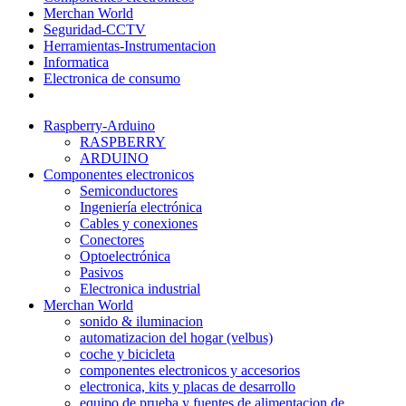
Merchan World
Seguridad-CCTV
Herramientas-Instrumentacion
Informatica
Electronica de consumo
Raspberry-Arduino
RASPBERRY
ARDUINO
Componentes electronicos
Semiconductores
Ingeniería electrónica
Cables y conexiones
Conectores
Optoelectrónica
Pasivos
Electronica industrial
Merchan World
sonido & iluminacion
automatizacion del hogar (velbus)
coche y bicicleta
componentes electronicos y accesorios
electronica, kits y placas de desarrollo
equipo de prueba y fuentes de alimentacion de