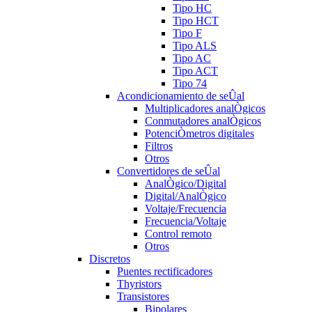
Tipo HC
Tipo HCT
Tipo F
Tipo ALS
Tipo AC
Tipo ACT
Tipo 74
Acondicionamiento de seÛal
Multiplicadores analÒgicos
Conmutadores analÒgicos
PotenciÒmetros digitales
Filtros
Otros
Convertidores de seÛal
AnalÒgico/Digital
Digital/AnalÒgico
Voltaje/Frecuencia
Frecuencia/Voltaje
Control remoto
Otros
Discretos
Puentes rectificadores
Thyristors
Transistores
Bipolares