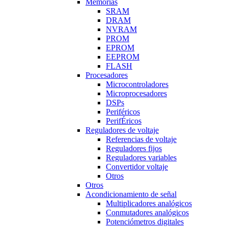
Memorias
SRAM
DRAM
NVRAM
PROM
EPROM
EEPROM
FLASH
Procesadores
Microcontroladores
Microprocesadores
DSPs
Periféricos
PerifÉricos
Reguladores de voltaje
Referencias de voltaje
Reguladores fijos
Reguladores variables
Convertidor voltaje
Otros
Otros
Acondicionamiento de señal
Multiplicadores analógicos
Conmutadores analógicos
Potenciómetros digitales