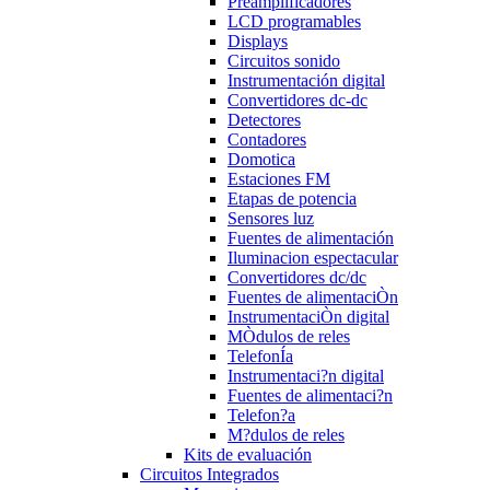
Preamplificadores
LCD programables
Displays
Circuitos sonido
Instrumentación digital
Convertidores dc-dc
Detectores
Contadores
Domotica
Estaciones FM
Etapas de potencia
Sensores luz
Fuentes de alimentación
Iluminacion espectacular
Convertidores dc/dc
Fuentes de alimentaciÒn
InstrumentaciÒn digital
MÒdulos de reles
TelefonÍa
Instrumentaci?n digital
Fuentes de alimentaci?n
Telefon?a
M?dulos de reles
Kits de evaluación
Circuitos Integrados