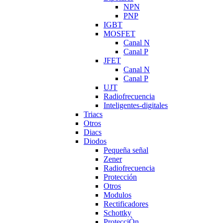
NPN
PNP
IGBT
MOSFET
Canal N
Canal P
JFET
Canal N
Canal P
UJT
Radiofrecuencia
Inteligentes-digitales
Triacs
Otros
Diacs
Diodos
Pequeña señal
Zener
Radiofrecuencia
Protección
Otros
Modulos
Rectificadores
Schottky
ProtecciÒn