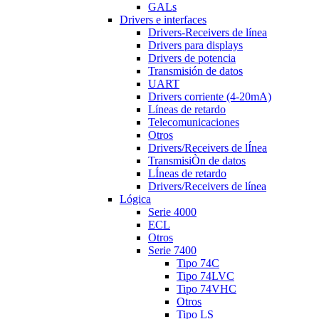
GALs
Drivers e interfaces
Drivers-Receivers de línea
Drivers para displays
Drivers de potencia
Transmisión de datos
UART
Drivers corriente (4-20mA)
Líneas de retardo
Telecomunicaciones
Otros
Drivers/Receivers de lÍnea
TransmisiÒn de datos
LÍneas de retardo
Drivers/Receivers de línea
Lógica
Serie 4000
ECL
Otros
Serie 7400
Tipo 74C
Tipo 74LVC
Tipo 74VHC
Otros
Tipo LS