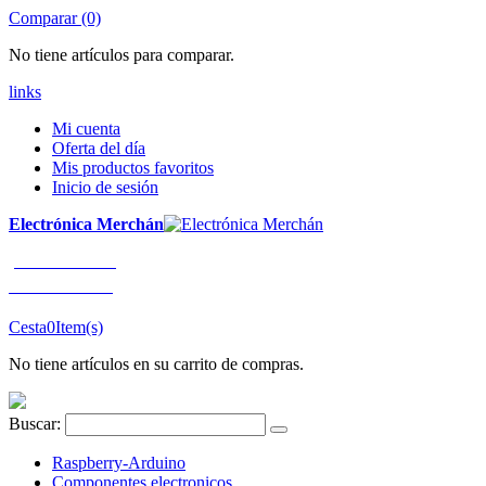
Comparar (0)
No tiene artículos para comparar.
links
Mi cuenta
Oferta del día
Mis productos favoritos
Inicio de sesión
Electrónica Merchán
¡LLÁMENOS!
91 663 80 80
Cesta
0
Item(s)
No tiene artículos en su carrito de compras.
Buscar:
Raspberry-Arduino
Componentes electronicos