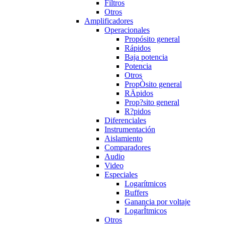
Filtros
Otros
Amplificadores
Operacionales
Propósito general
Rápidos
Baja potencia
Potencia
Otros
PropÒsito general
RÄpidos
Prop?sito general
R?pidos
Diferenciales
Instrumentación
Aislamiento
Comparadores
Audio
Video
Especiales
Logarítmicos
Buffers
Ganancia por voltaje
LogarÍtmicos
Otros