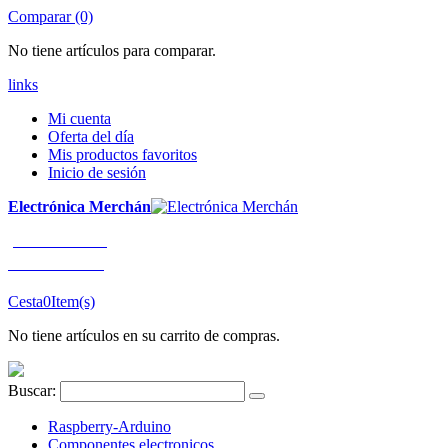
Comparar (0)
No tiene artículos para comparar.
links
Mi cuenta
Oferta del día
Mis productos favoritos
Inicio de sesión
Electrónica Merchán
¡LLÁMENOS!
91 663 80 80
Cesta
0
Item(s)
No tiene artículos en su carrito de compras.
Buscar:
Raspberry-Arduino
Componentes electronicos