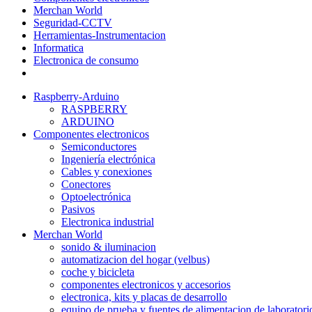
Merchan World
Seguridad-CCTV
Herramientas-Instrumentacion
Informatica
Electronica de consumo
Raspberry-Arduino
RASPBERRY
ARDUINO
Componentes electronicos
Semiconductores
Ingeniería electrónica
Cables y conexiones
Conectores
Optoelectrónica
Pasivos
Electronica industrial
Merchan World
sonido & iluminacion
automatizacion del hogar (velbus)
coche y bicicleta
componentes electronicos y accesorios
electronica, kits y placas de desarrollo
equipo de prueba y fuentes de alimentacion de laboratori