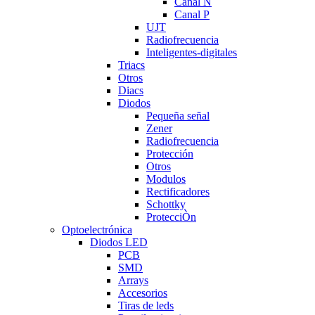
Canal N
Canal P
UJT
Radiofrecuencia
Inteligentes-digitales
Triacs
Otros
Diacs
Diodos
Pequeña señal
Zener
Radiofrecuencia
Protección
Otros
Modulos
Rectificadores
Schottky
ProtecciÒn
Optoelectrónica
Diodos LED
PCB
SMD
Arrays
Accesorios
Tiras de leds