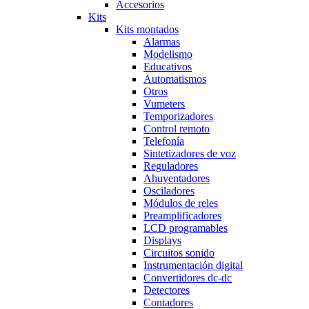
Accesorios
Kits
Kits montados
Alarmas
Modelismo
Educativos
Automatismos
Otros
Vumeters
Temporizadores
Control remoto
Telefonía
Sintetizadores de voz
Reguladores
Ahuyentadores
Osciladores
Módulos de reles
Preamplificadores
LCD programables
Displays
Circuitos sonido
Instrumentación digital
Convertidores dc-dc
Detectores
Contadores