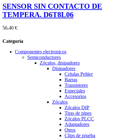
SENSOR SIN CONTACTO DE
TEMPERA. D6T8L06
56,40 €
Categoría
Componentes electronicos
Semiconductores
Zócalos, disipadores
Disipadores
Celulas Peltier
Barras
Transistores
Especiales
Accesorios
Zócalos
Zócalos DIP
Tiras de pines
Zócalos PLCC
Adaptadores
Otros
Clips de prueba