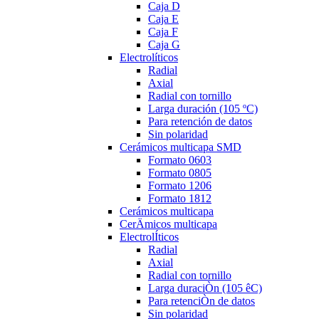
Caja D
Caja E
Caja F
Caja G
Electrolíticos
Radial
Axial
Radial con tornillo
Larga duración (105 ºC)
Para retención de datos
Sin polaridad
Cerámicos multicapa SMD
Formato 0603
Formato 0805
Formato 1206
Formato 1812
Cerámicos multicapa
CerÄmicos multicapa
ElectrolÍticos
Radial
Axial
Radial con tornillo
Larga duraciÒn (105 êC)
Para retenciÒn de datos
Sin polaridad