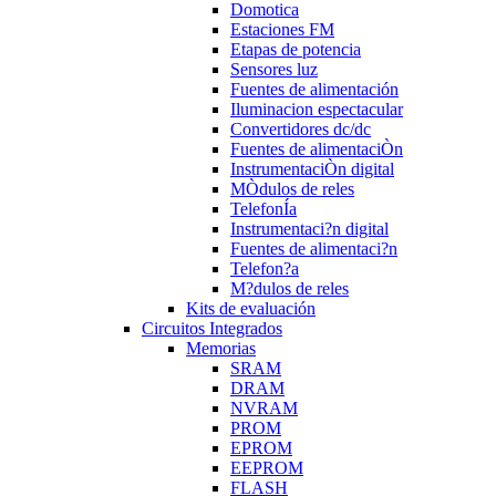
Domotica
Estaciones FM
Etapas de potencia
Sensores luz
Fuentes de alimentación
Iluminacion espectacular
Convertidores dc/dc
Fuentes de alimentaciÒn
InstrumentaciÒn digital
MÒdulos de reles
TelefonÍa
Instrumentaci?n digital
Fuentes de alimentaci?n
Telefon?a
M?dulos de reles
Kits de evaluación
Circuitos Integrados
Memorias
SRAM
DRAM
NVRAM
PROM
EPROM
EEPROM
FLASH