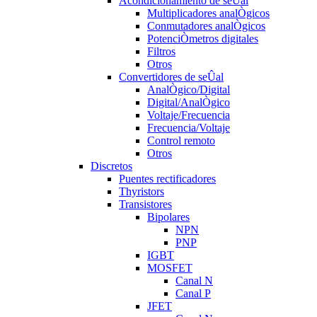
Acondicionamiento de seÛal
Multiplicadores analÒgicos
Conmutadores analÒgicos
PotenciÒmetros digitales
Filtros
Otros
Convertidores de seÛal
AnalÒgico/Digital
Digital/AnalÒgico
Voltaje/Frecuencia
Frecuencia/Voltaje
Control remoto
Otros
Discretos
Puentes rectificadores
Thyristors
Transistores
Bipolares
NPN
PNP
IGBT
MOSFET
Canal N
Canal P
JFET