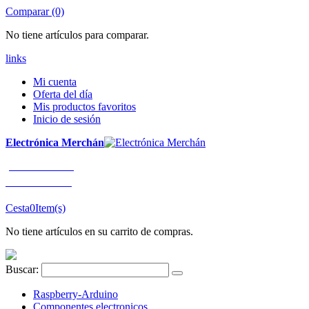
Comparar (0)
No tiene artículos para comparar.
links
Mi cuenta
Oferta del día
Mis productos favoritos
Inicio de sesión
Electrónica Merchán
¡LLÁMENOS!
91 663 80 80
Cesta
0
Item(s)
No tiene artículos en su carrito de compras.
Buscar:
Raspberry-Arduino
Componentes electronicos