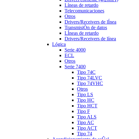
Líneas de retardo
Telecomunicaciones
Otros
Drivers/Receivers de lÍnea
TransmisiÒn de datos
LÍneas de retardo
Drivers/Receivers de línea
Lógica
Serie 4000
ECL
Otros
Serie 7400
Tipo 74C
Tipo 74LVC
Tipo 74VHC
Otros
Tipo LS
Tipo HC
Tipo HCT
Tipo F
Tipo ALS
Tipo AC
Tipo ACT
Tipo 74