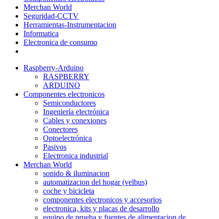
Merchan World
Seguridad-CCTV
Herramientas-Instrumentacion
Informatica
Electronica de consumo
Raspberry-Arduino
RASPBERRY
ARDUINO
Componentes electronicos
Semiconductores
Ingeniería electrónica
Cables y conexiones
Conectores
Optoelectrónica
Pasivos
Electronica industrial
Merchan World
sonido & iluminacion
automatizacion del hogar (velbus)
coche y bicicleta
componentes electronicos y accesorios
electronica, kits y placas de desarrollo
equipo de prueba y fuentes de alimentacion de