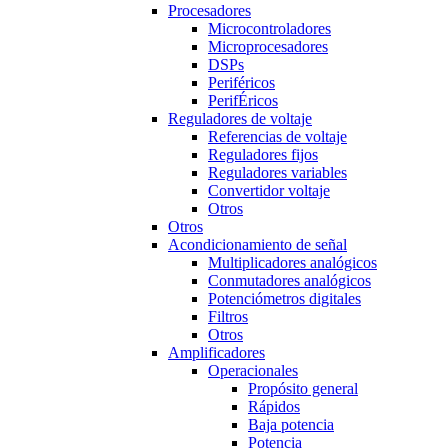
Procesadores
Microcontroladores
Microprocesadores
DSPs
Periféricos
PerifÉricos
Reguladores de voltaje
Referencias de voltaje
Reguladores fijos
Reguladores variables
Convertidor voltaje
Otros
Otros
Acondicionamiento de señal
Multiplicadores analógicos
Conmutadores analógicos
Potenciómetros digitales
Filtros
Otros
Amplificadores
Operacionales
Propósito general
Rápidos
Baja potencia
Potencia