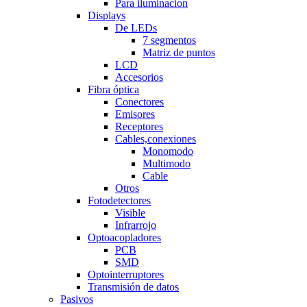
Para iluminacion
Displays
De LEDs
7 segmentos
Matriz de puntos
LCD
Accesorios
Fibra óptica
Conectores
Emisores
Receptores
Cables,conexiones
Monomodo
Multimodo
Cable
Otros
Fotodetectores
Visible
Infrarrojo
Optoacopladores
PCB
SMD
Optointerruptores
Transmisión de datos
Pasivos