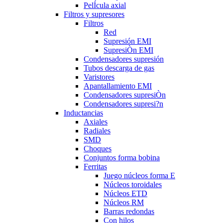
PelÍcula axial
Filtros y supresores
Filtros
Red
Supresión EMI
SupresiÒn EMI
Condensadores supresión
Tubos descarga de gas
Varistores
Apantallamiento EMI
Condensadores supresiÒn
Condensadores supresi?n
Inductancias
Axiales
Radiales
SMD
Choques
Conjuntos forma bobina
Ferritas
Juego núcleos forma E
Núcleos toroidales
Núcleos ETD
Núcleos RM
Barras redondas
Con hilos