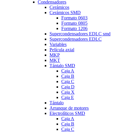
Condensadores
Cerámicos
Cerámicos SMD
Formato 0603
Formato 0805
Formato 1206
Supercondensadores EDLC smd
Supercondensadores EDLC
Variables
Película axial
MKP
MKT
Tántalo SMD
Caja A
Caja B
Caja C
Caja D
Caja X
Caja E
Tántalo
Arranque de motores
Electrolíticos SMD
Caja A
Caja B
Caja C