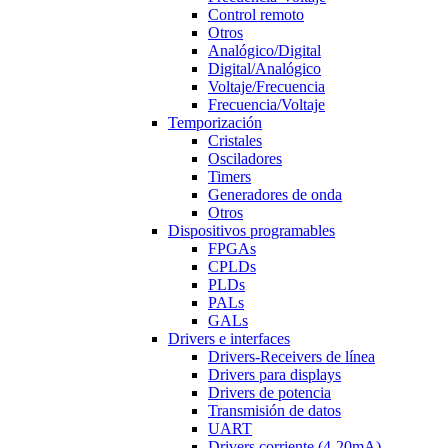
Control remoto
Otros
Analógico/Digital
Digital/Analógico
Voltaje/Frecuencia
Frecuencia/Voltaje
Temporización
Cristales
Osciladores
Timers
Generadores de onda
Otros
Dispositivos programables
FPGAs
CPLDs
PLDs
PALs
GALs
Drivers e interfaces
Drivers-Receivers de línea
Drivers para displays
Drivers de potencia
Transmisión de datos
UART
Drivers corriente (4-20mA)