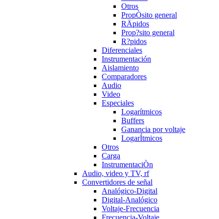
Otros
PropÒsito general
RÄpidos
Prop?sito general
R?pidos
Diferenciales
Instrumentación
Aislamiento
Comparadores
Audio
Video
Especiales
Logarítmicos
Buffers
Ganancia por voltaje
LogarÍtmicos
Otros
Carga
InstrumentaciÒn
Audio, video y TV, rf
Convertidores de señal
Analógico-Digital
Digital-Analógico
Voltaje-Frecuencia
Frecuencia-Voltaje