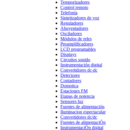
Temporizadores
Control remoto
Telefonía
Sintetizadores de voz
Reguladores
Ahuyentadores
Osciladores
Módulos de reles
Preamplificadores
LCD programables
Displays
Circuitos sonido
Instrumentación digital
Convertidores dc-dc
Detectores
Contadores
Domotica
Estaciones FM
Etapas de potencia
Sensores luz
Fuentes de alimentación
Iluminacion espectacular
Convertidores dc/dc
Fuentes de alimentaciÒn
InstrumentaciÒn digital