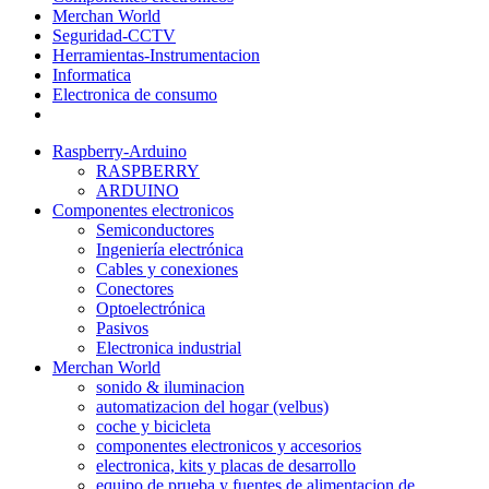
Merchan World
Seguridad-CCTV
Herramientas-Instrumentacion
Informatica
Electronica de consumo
Raspberry-Arduino
RASPBERRY
ARDUINO
Componentes electronicos
Semiconductores
Ingeniería electrónica
Cables y conexiones
Conectores
Optoelectrónica
Pasivos
Electronica industrial
Merchan World
sonido & iluminacion
automatizacion del hogar (velbus)
coche y bicicleta
componentes electronicos y accesorios
electronica, kits y placas de desarrollo
equipo de prueba y fuentes de alimentacion de