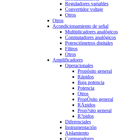
Reguladores variables
Convertidor voltaje
Otros
Otros
Acondicionamiento de señal
Multiplicadores analógicos
Conmutadores analógicos
Potenciómetros digitales
Filtros
Otros
Amplificadores
Operacionales
Propósito general
Rápidos
Baja potencia
Potencia
Otros
PropÒsito general
RÄpidos
Prop?sito general
R?pidos
Diferenciales
Instrumentación
Aislamiento
Comparadores