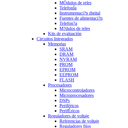
MÒdulos de reles
TelefonÍa
Instrumentaci?n digital
Fuentes de alimentaci?n
Telefon?a
M?dulos de reles
Kits de evaluación
Circuitos Integrados
Memorias
SRAM
DRAM
NVRAM
PROM
EPROM
EEPROM
FLASH
Procesadores
Microcontroladores
Microprocesadores
DSPs
Periféricos
PerifÉricos
Reguladores de voltaje
Referencias de voltaje
Reguladores fijos