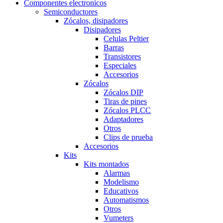
Componentes electronicos
Semiconductores
Zócalos, disipadores
Disipadores
Celulas Peltier
Barras
Transistores
Especiales
Accesorios
Zócalos
Zócalos DIP
Tiras de pines
Zócalos PLCC
Adaptadores
Otros
Clips de prueba
Accesorios
Kits
Kits montados
Alarmas
Modelismo
Educativos
Automatismos
Otros
Vumeters