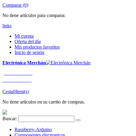
Comparar (0)
No tiene artículos para comparar.
links
Mi cuenta
Oferta del día
Mis productos favoritos
Inicio de sesión
Electrónica Merchán
¡LLÁMENOS!
91 663 80 80
Cesta
0
Item(s)
No tiene artículos en su carrito de compras.
Buscar:
Raspberry-Arduino
Componentes electronicos