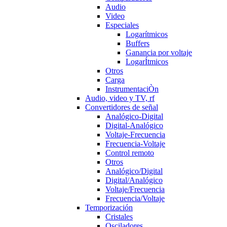
Audio
Video
Especiales
Logarítmicos
Buffers
Ganancia por voltaje
LogarÍtmicos
Otros
Carga
InstrumentaciÒn
Audio, video y TV, rf
Convertidores de señal
Analógico-Digital
Digital-Analógico
Voltaje-Frecuencia
Frecuencia-Voltaje
Control remoto
Otros
Analógico/Digital
Digital/Analógico
Voltaje/Frecuencia
Frecuencia/Voltaje
Temporización
Cristales
Osciladores