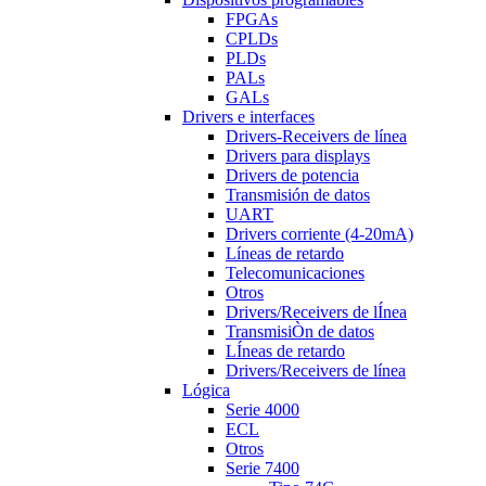
FPGAs
CPLDs
PLDs
PALs
GALs
Drivers e interfaces
Drivers-Receivers de línea
Drivers para displays
Drivers de potencia
Transmisión de datos
UART
Drivers corriente (4-20mA)
Líneas de retardo
Telecomunicaciones
Otros
Drivers/Receivers de lÍnea
TransmisiÒn de datos
LÍneas de retardo
Drivers/Receivers de línea
Lógica
Serie 4000
ECL
Otros
Serie 7400