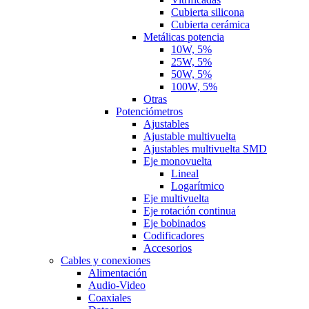
Cubierta silicona
Cubierta cerámica
Metálicas potencia
10W, 5%
25W, 5%
50W, 5%
100W, 5%
Otras
Potenciómetros
Ajustables
Ajustable multivuelta
Ajustables multivuelta SMD
Eje monovuelta
Lineal
Logarítmico
Eje multivuelta
Eje rotación continua
Eje bobinados
Codificadores
Accesorios
Cables y conexiones
Alimentación
Audio-Video
Coaxiales