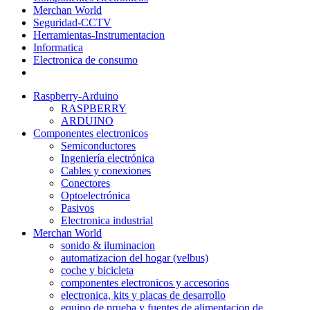
Merchan World
Seguridad-CCTV
Herramientas-Instrumentacion
Informatica
Electronica de consumo
Raspberry-Arduino
RASPBERRY
ARDUINO
Componentes electronicos
Semiconductores
Ingeniería electrónica
Cables y conexiones
Conectores
Optoelectrónica
Pasivos
Electronica industrial
Merchan World
sonido & iluminacion
automatizacion del hogar (velbus)
coche y bicicleta
componentes electronicos y accesorios
electronica, kits y placas de desarrollo
equipo de prueba y fuentes de alimentacion de