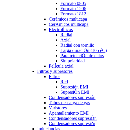
Formato 0805
Formato 1206
Formato 1812
Cerámicos multicapa
CerÄmicos multicapa
ElectrolÍticos
Radial
Axial
Radial con tornillo
Larga duraciÒn (105 êC)
Para retenciÒn de datos
Sin polaridad
PelÍcula axial
Filtros y supresores
Filtros
Red
Supresión EMI
SupresiÒn EMI
Condensadores supresión
Tubos descarga de gas
Varistores
Apantallamiento EMI
Condensadores supresiÒn
Condensadores supresi?n
Inductancias