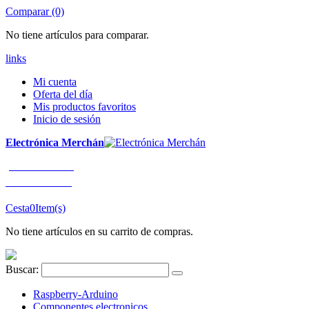
Comparar (0)
No tiene artículos para comparar.
links
Mi cuenta
Oferta del día
Mis productos favoritos
Inicio de sesión
Electrónica Merchán
¡LLÁMENOS!
91 663 80 80
Cesta
0
Item(s)
No tiene artículos en su carrito de compras.
Buscar:
Raspberry-Arduino
Componentes electronicos