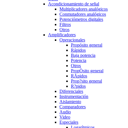
Acondicionamiento de señal
Multiplicadores analógicos
Conmutadores analógicos
Potenciómetros digitales
Filtros
Otros
Amplificadores
Operacionales
Propósito general
Rápidos
Baja potencia
Potencia
Otros
PropÒsito general
RÄpidos
Prop?sito general
R?pidos
Diferenciales
Instrumentación
Aislamiento
Comparadores
Audio
Video
Especiales
Logarítmicos