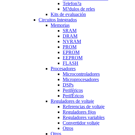
Telefon?a
M?dulos de reles
Kits de evaluación
Circuitos Integrados
Memorias
SRAM
DRAM
NVRAM
PROM
EPROM
EEPROM
FLASH
Procesadores
Microcontroladores
Microprocesadores
DSPs
Periféricos
PerifÉricos
Reguladores de voltaje
Referencias de voltaje
Reguladores fijos
Reguladores variables
Convertidor voltaje
Otros
Otros