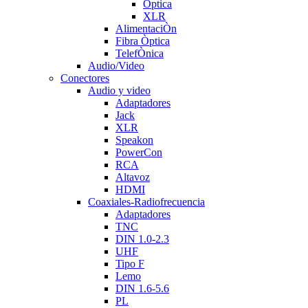
Optica
XLR
AlimentaciÒn
Fibra Òptica
TelefÒnica
Audio/Video
Conectores
Audio y video
Adaptadores
Jack
XLR
Speakon
PowerCon
RCA
Altavoz
HDMI
Coaxiales-Radiofrecuencia
Adaptadores
TNC
DIN 1.0-2.3
UHF
Tipo F
Lemo
DIN 1.6-5.6
PL