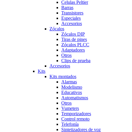
Celulas Peltier
Barras
Transistores
Especiales
Accesorios
Zócalos
Zócalos DIP
Tiras de pines
Zócalos PLCC
Adaptadores
Otros
Clips de prueba
Accesorios
Kits
Kits montados
Alarmas
Modelismo
Educativos
Automatismos
Otros
Vumeters
Temporizadores
Control remoto
Telefonía
Sintetizadores de voz