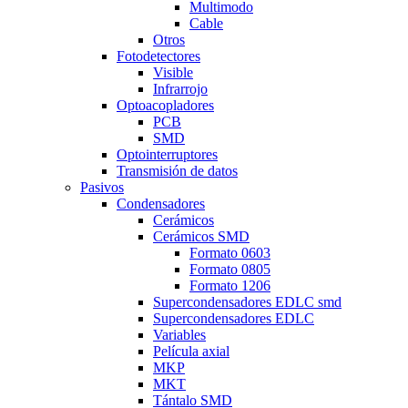
Multimodo
Cable
Otros
Fotodetectores
Visible
Infrarrojo
Optoacopladores
PCB
SMD
Optointerruptores
Transmisión de datos
Pasivos
Condensadores
Cerámicos
Cerámicos SMD
Formato 0603
Formato 0805
Formato 1206
Supercondensadores EDLC smd
Supercondensadores EDLC
Variables
Película axial
MKP
MKT
Tántalo SMD