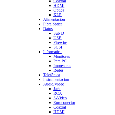
Coaxial
HDMI
Optica
XLR
Alimentación
Fibra óptica
Datos
Sub-D
USB
Firewire
SCSI
Informatica
Monitores
Para PC
Impresoras
Redes
Telefónica
Instrumentacion
Audio/Video
Jack
RCA
S-Video
Euroconector
Coaxial
HDMI