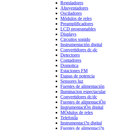
Reguladores
Ahuyentadores
Osciladores
Módulos de reles
Preamplificadores
LCD programables
Displays
Circuitos sonido
Instrumentación digital
Convertidores dc-dc
Detectores
Contadores
Domotica
Estaciones FM
Etapas de potencia
Sensores luz
Fuentes de alimentación
Iluminacion espectacular
Convertidores dc/dc
Fuentes de alimentaciÒn
InstrumentaciÒn digital
MÒdulos de reles
TelefonÍa
Instrumentaci?n digital
Fuentes de alimentaci?n