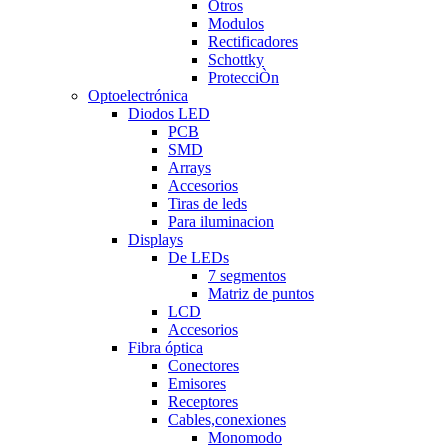
Otros
Modulos
Rectificadores
Schottky
ProtecciÒn
Optoelectrónica
Diodos LED
PCB
SMD
Arrays
Accesorios
Tiras de leds
Para iluminacion
Displays
De LEDs
7 segmentos
Matriz de puntos
LCD
Accesorios
Fibra óptica
Conectores
Emisores
Receptores
Cables,conexiones
Monomodo