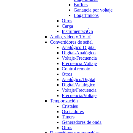
Buffers
Ganancia por voltaje
LogarÍtmicos
Otros
Carga
InstrumentaciÒn
Audio, video y TV, rf
Convertidores de señal
Analógico-Digital
Digital-Analógico
Voltaje-Frecuencia
Frecuencia-Voltaje
Control remoto
Otros
Analógico/Digital
Digital/Analógico
Voltaje/Frecuencia
Frecuencia/Voltaje
Temporización
Cristales
Osciladores
Timers
Generadores de onda
Otros
Dispositivos programables