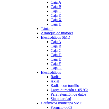
Caja A
Caja B
Caja C
Caja D
Caja X
Caja E
Tántalo
Arranque de motores
Electrolíticos SMD
Caja A
Caja B
Caja C
Caja D
Caja E
Caja F
Caja G
Electrolíticos
Radial
Axial
Radial con tornillo
Larga duración (105 ºC)
Para retención de datos
Sin polaridad
Cerámicos multicapa SMD
Formato 0603