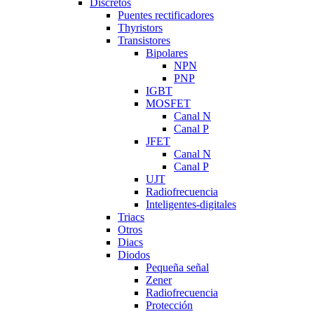
Discretos
Puentes rectificadores
Thyristors
Transistores
Bipolares
NPN
PNP
IGBT
MOSFET
Canal N
Canal P
JFET
Canal N
Canal P
UJT
Radiofrecuencia
Inteligentes-digitales
Triacs
Otros
Diacs
Diodos
Pequeña señal
Zener
Radiofrecuencia
Protección