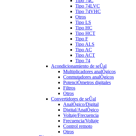
Tipo 74C
Tipo 74LVC
Tipo 74VHC
Otros
Tipo LS
Tipo HC
Tipo HCT
Tipo F
Tipo ALS
Tipo AC
Tipo ACT
Tipo 74
Acondicionamiento de seÛal
Multiplicadores analÒgicos
Conmutadores analÒgicos
PotenciÒmetros digitales
Filtros
Otros
Convertidores de seÛal
AnalÒgico/Digital
Digital/AnalÒgico
Voltaje/Frecuencia
Frecuencia/Voltaje
Control remoto
Otros