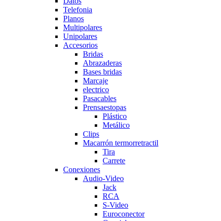
Datos
Telefonia
Planos
Multipolares
Unipolares
Accesorios
Bridas
Abrazaderas
Bases bridas
Marcaje
electrico
Pasacables
Prensaestopas
Plástico
Metálico
Clips
Macarrón termorretractil
Tira
Carrete
Conexiones
Audio-Video
Jack
RCA
S-Video
Euroconector