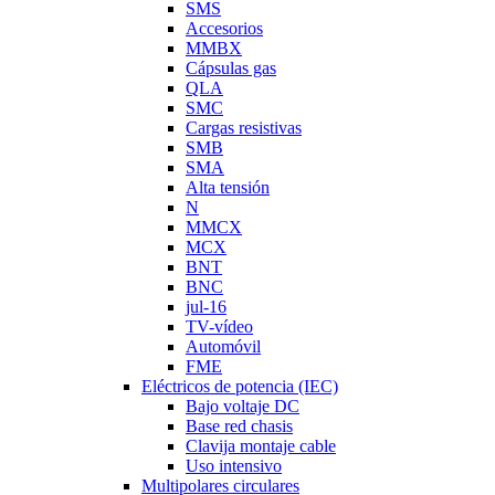
SMS
Accesorios
MMBX
Cápsulas gas
QLA
SMC
Cargas resistivas
SMB
SMA
Alta tensión
N
MMCX
MCX
BNT
BNC
jul-16
TV-vídeo
Automóvil
FME
Eléctricos de potencia (IEC)
Bajo voltaje DC
Base red chasis
Clavija montaje cable
Uso intensivo
Multipolares circulares