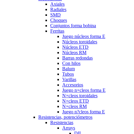
Axiales
Radiales
SMD
Choques
Conjuntos forma bobina
Ferritas
Juego núcleos forma E
Núcleos toroidales
Núcleos ETD
Núcleos RM
Barras redondas
Con hilos
Balum
Tubos
Varillas
Accesorios
Juego n×cleos forma E
N×cleos toroidales
N×cleos ETD
N×cleos RM
Juego n?cleos forma E
Resistencias, potenciómetros
Resistencias
Arrays
DIL