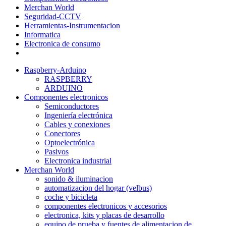
Merchan World
Seguridad-CCTV
Herramientas-Instrumentacion
Informatica
Electronica de consumo
Raspberry-Arduino
RASPBERRY
ARDUINO
Componentes electronicos
Semiconductores
Ingeniería electrónica
Cables y conexiones
Conectores
Optoelectrónica
Pasivos
Electronica industrial
Merchan World
sonido & iluminacion
automatizacion del hogar (velbus)
coche y bicicleta
componentes electronicos y accesorios
electronica, kits y placas de desarrollo
equipo de prueba y fuentes de alimentacion de