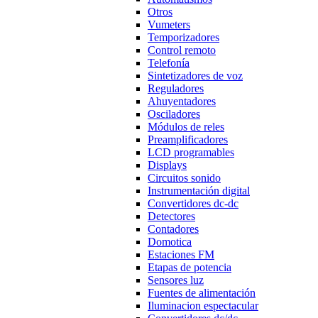
Otros
Vumeters
Temporizadores
Control remoto
Telefonía
Sintetizadores de voz
Reguladores
Ahuyentadores
Osciladores
Módulos de reles
Preamplificadores
LCD programables
Displays
Circuitos sonido
Instrumentación digital
Convertidores dc-dc
Detectores
Contadores
Domotica
Estaciones FM
Etapas de potencia
Sensores luz
Fuentes de alimentación
Iluminacion espectacular