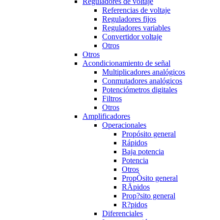
Reguladores de voltaje
Referencias de voltaje
Reguladores fijos
Reguladores variables
Convertidor voltaje
Otros
Otros
Acondicionamiento de señal
Multiplicadores analógicos
Conmutadores analógicos
Potenciómetros digitales
Filtros
Otros
Amplificadores
Operacionales
Propósito general
Rápidos
Baja potencia
Potencia
Otros
PropÒsito general
RÄpidos
Prop?sito general
R?pidos
Diferenciales