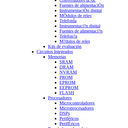
Convertidores dc/dc
Fuentes de alimentaciÒn
InstrumentaciÒn digital
MÒdulos de reles
TelefonÍa
Instrumentaci?n digital
Fuentes de alimentaci?n
Telefon?a
M?dulos de reles
Kits de evaluación
Circuitos Integrados
Memorias
SRAM
DRAM
NVRAM
PROM
EPROM
EEPROM
FLASH
Procesadores
Microcontroladores
Microprocesadores
DSPs
Periféricos
PerifÉricos