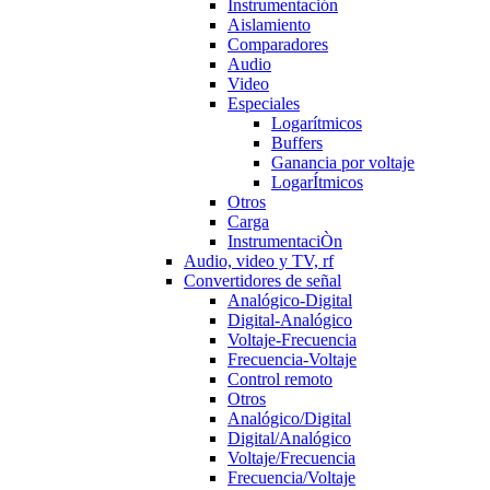
Instrumentación
Aislamiento
Comparadores
Audio
Video
Especiales
Logarítmicos
Buffers
Ganancia por voltaje
LogarÍtmicos
Otros
Carga
InstrumentaciÒn
Audio, video y TV, rf
Convertidores de señal
Analógico-Digital
Digital-Analógico
Voltaje-Frecuencia
Frecuencia-Voltaje
Control remoto
Otros
Analógico/Digital
Digital/Analógico
Voltaje/Frecuencia
Frecuencia/Voltaje