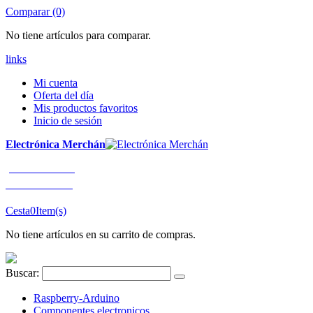
Comparar (0)
No tiene artículos para comparar.
links
Mi cuenta
Oferta del día
Mis productos favoritos
Inicio de sesión
Electrónica Merchán
¡LLÁMENOS!
91 663 80 80
Cesta
0
Item(s)
No tiene artículos en su carrito de compras.
Buscar:
Raspberry-Arduino
Componentes electronicos