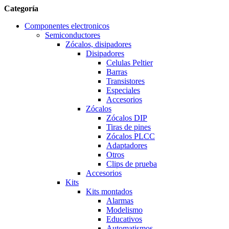
Categoría
Componentes electronicos
Semiconductores
Zócalos, disipadores
Disipadores
Celulas Peltier
Barras
Transistores
Especiales
Accesorios
Zócalos
Zócalos DIP
Tiras de pines
Zócalos PLCC
Adaptadores
Otros
Clips de prueba
Accesorios
Kits
Kits montados
Alarmas
Modelismo
Educativos
Automatismos