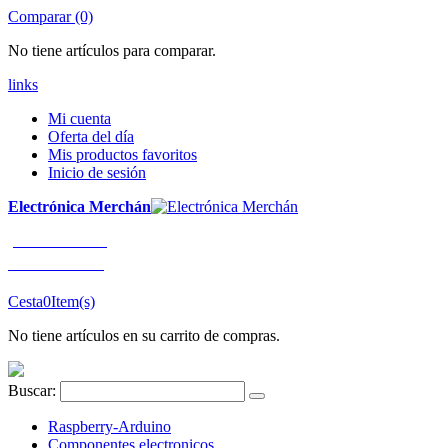
Comparar (0)
No tiene artículos para comparar.
links
Mi cuenta
Oferta del día
Mis productos favoritos
Inicio de sesión
Electrónica Merchán
¡LLÁMENOS!
91 663 80 80
Cesta
0
Item(s)
No tiene artículos en su carrito de compras.
Buscar:
Raspberry-Arduino
Componentes electronicos