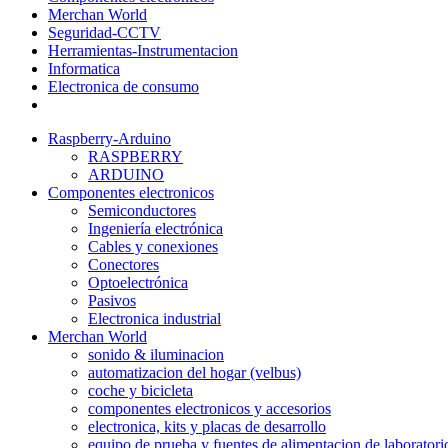
Merchan World
Seguridad-CCTV
Herramientas-Instrumentacion
Informatica
Electronica de consumo
Raspberry-Arduino
RASPBERRY
ARDUINO
Componentes electronicos
Semiconductores
Ingeniería electrónica
Cables y conexiones
Conectores
Optoelectrónica
Pasivos
Electronica industrial
Merchan World
sonido & iluminacion
automatizacion del hogar (velbus)
coche y bicicleta
componentes electronicos y accesorios
electronica, kits y placas de desarrollo
equipo de prueba y fuentes de alimentacion de laboratori