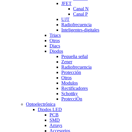
JFET
Canal N
Canal P
UJT
Radiofrecuencia
Inteligentes-digitales
Triacs
Otros
Diacs
Diodos
Pequeña señal
Zener
Radiofrecuencia
Protección
Otros
Modulos
Rectificadores
Schottky
ProtecciÒn
Optoelectrónica
Diodos LED
PCB
SMD
Arrays
Accesorios