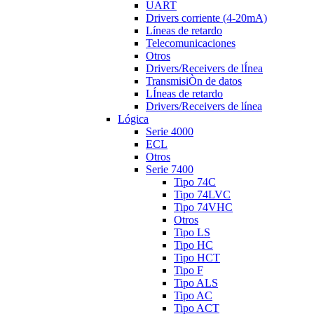
UART
Drivers corriente (4-20mA)
Líneas de retardo
Telecomunicaciones
Otros
Drivers/Receivers de lÍnea
TransmisiÒn de datos
LÍneas de retardo
Drivers/Receivers de línea
Lógica
Serie 4000
ECL
Otros
Serie 7400
Tipo 74C
Tipo 74LVC
Tipo 74VHC
Otros
Tipo LS
Tipo HC
Tipo HCT
Tipo F
Tipo ALS
Tipo AC
Tipo ACT