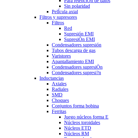
Para retenciÒn de datos
Sin polaridad
PelÍcula axial
Filtros y supresores
Filtros
Red
Supresión EMI
SupresiÒn EMI
Condensadores supresión
Tubos descarga de gas
Varistores
Apantallamiento EMI
Condensadores supresiÒn
Condensadores supresi?n
Inductancias
Axiales
Radiales
SMD
Choques
Conjuntos forma bobina
Ferritas
Juego núcleos forma E
Núcleos toroidales
Núcleos ETD
Núcleos RM