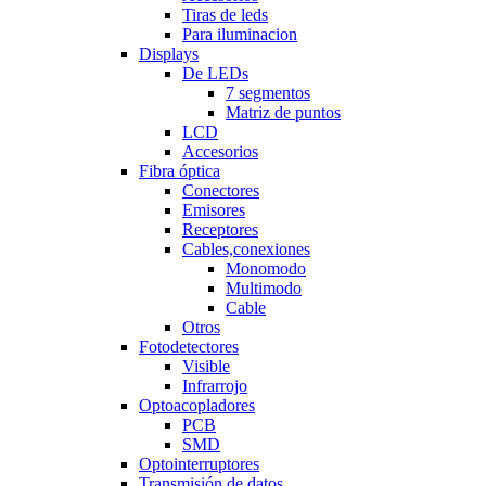
Tiras de leds
Para iluminacion
Displays
De LEDs
7 segmentos
Matriz de puntos
LCD
Accesorios
Fibra óptica
Conectores
Emisores
Receptores
Cables,conexiones
Monomodo
Multimodo
Cable
Otros
Fotodetectores
Visible
Infrarrojo
Optoacopladores
PCB
SMD
Optointerruptores
Transmisión de datos