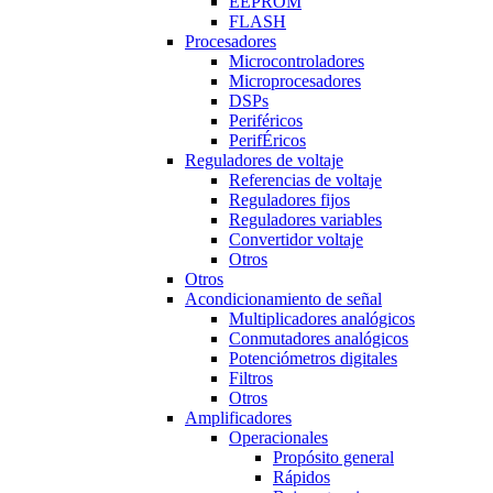
EEPROM
FLASH
Procesadores
Microcontroladores
Microprocesadores
DSPs
Periféricos
PerifÉricos
Reguladores de voltaje
Referencias de voltaje
Reguladores fijos
Reguladores variables
Convertidor voltaje
Otros
Otros
Acondicionamiento de señal
Multiplicadores analógicos
Conmutadores analógicos
Potenciómetros digitales
Filtros
Otros
Amplificadores
Operacionales
Propósito general
Rápidos