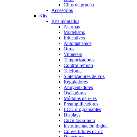
Clips de prueba
Accesorios
Kits
Kits montados
Alarmas
Modelismo
Educativos
Automatismos
Otros
Vumeters
Temporizadores
Control remoto
Telefonía
Sintetizadores de voz
Reguladores
Ahuyentadores
Osciladores
Módulos de reles
Preamplificadores
LCD programables
Displays
Circuitos sonido
Instrumentación digital
Convertidores dc-dc
Detectores