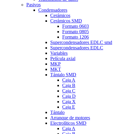
Pasivos
Condensadores
Cerámicos
Cerámicos SMD
Formato 0603
Formato 0805
Formato 1206
Supercondensadores EDLC smd
Supercondensadores EDLC
Variables
Película axial
MKP
MKT
Tántalo SMD
Caja A
Caja B
Caja C
Caja D
Caja X
Caja E
Tántalo
Arranque de motores
Electrolíticos SMD
Caja A
Caja B