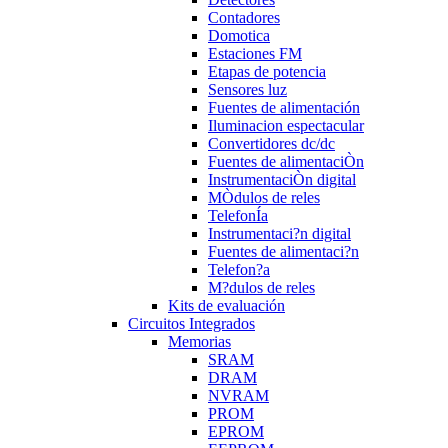
Contadores
Domotica
Estaciones FM
Etapas de potencia
Sensores luz
Fuentes de alimentación
Iluminacion espectacular
Convertidores dc/dc
Fuentes de alimentaciÒn
InstrumentaciÒn digital
MÒdulos de reles
TelefonÍa
Instrumentaci?n digital
Fuentes de alimentaci?n
Telefon?a
M?dulos de reles
Kits de evaluación
Circuitos Integrados
Memorias
SRAM
DRAM
NVRAM
PROM
EPROM