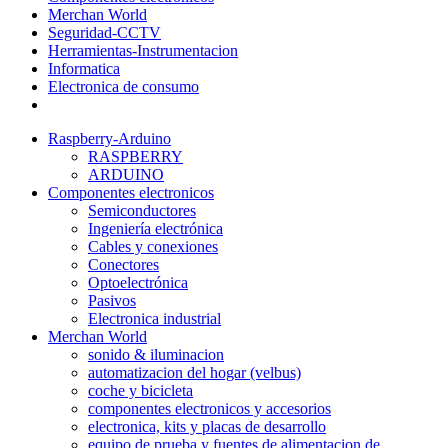
Merchan World
Seguridad-CCTV
Herramientas-Instrumentacion
Informatica
Electronica de consumo
Raspberry-Arduino
RASPBERRY
ARDUINO
Componentes electronicos
Semiconductores
Ingeniería electrónica
Cables y conexiones
Conectores
Optoelectrónica
Pasivos
Electronica industrial
Merchan World
sonido & iluminacion
automatizacion del hogar (velbus)
coche y bicicleta
componentes electronicos y accesorios
electronica, kits y placas de desarrollo
equipo de prueba y fuentes de alimentacion de