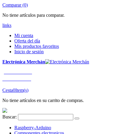
Comparar (0)
No tiene artículos para comparar.
links
Mi cuenta
Oferta del día
Mis productos favoritos
Inicio de sesión
Electrónica Merchán
¡LLÁMENOS!
91 663 80 80
Cesta
0
Item(s)
No tiene artículos en su carrito de compras.
Buscar:
Raspberry-Arduino
Componentes electronicos