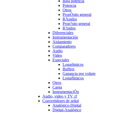
Baja potencia
Potencia
Otros
PropÒsito general
RÄpidos
Prop?sito general
R?pidos
Diferenciales
Instrumentación
Aislamiento
Comparadores
Audio
Video
Especiales
Logarítmicos
Buffers
Ganancia por voltaje
LogarÍtmicos
Otros
Carga
InstrumentaciÒn
Audio, video y TV, rf
Convertidores de señal
Analógico-Digital
Digital-Analógico