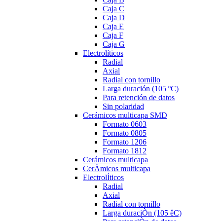
Caja C
Caja D
Caja E
Caja F
Caja G
Electrolíticos
Radial
Axial
Radial con tornillo
Larga duración (105 ºC)
Para retención de datos
Sin polaridad
Cerámicos multicapa SMD
Formato 0603
Formato 0805
Formato 1206
Formato 1812
Cerámicos multicapa
CerÄmicos multicapa
ElectrolÍticos
Radial
Axial
Radial con tornillo
Larga duraciÒn (105 êC)