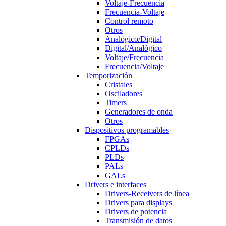
Voltaje-Frecuencia
Frecuencia-Voltaje
Control remoto
Otros
Analógico/Digital
Digital/Analógico
Voltaje/Frecuencia
Frecuencia/Voltaje
Temporización
Cristales
Osciladores
Timers
Generadores de onda
Otros
Dispositivos programables
FPGAs
CPLDs
PLDs
PALs
GALs
Drivers e interfaces
Drivers-Receivers de línea
Drivers para displays
Drivers de potencia
Transmisión de datos