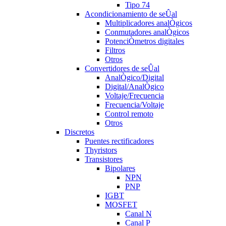
Tipo 74
Acondicionamiento de seÛal
Multiplicadores analÒgicos
Conmutadores analÒgicos
PotenciÒmetros digitales
Filtros
Otros
Convertidores de seÛal
AnalÒgico/Digital
Digital/AnalÒgico
Voltaje/Frecuencia
Frecuencia/Voltaje
Control remoto
Otros
Discretos
Puentes rectificadores
Thyristors
Transistores
Bipolares
NPN
PNP
IGBT
MOSFET
Canal N
Canal P