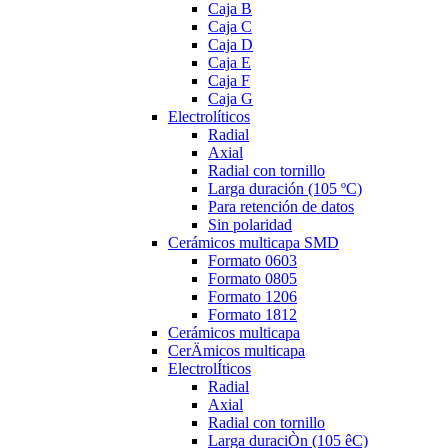
Caja B
Caja C
Caja D
Caja E
Caja F
Caja G
Electrolíticos
Radial
Axial
Radial con tornillo
Larga duración (105 ºC)
Para retención de datos
Sin polaridad
Cerámicos multicapa SMD
Formato 0603
Formato 0805
Formato 1206
Formato 1812
Cerámicos multicapa
CerÄmicos multicapa
ElectrolÍticos
Radial
Axial
Radial con tornillo
Larga duraciÒn (105 êC)