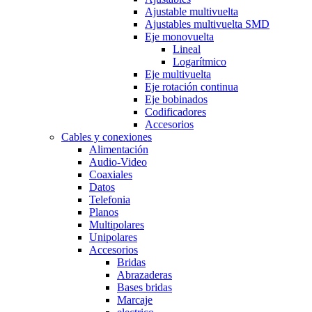
Ajustable multivuelta
Ajustables multivuelta SMD
Eje monovuelta
Lineal
Logarítmico
Eje multivuelta
Eje rotación continua
Eje bobinados
Codificadores
Accesorios
Cables y conexiones
Alimentación
Audio-Video
Coaxiales
Datos
Telefonia
Planos
Multipolares
Unipolares
Accesorios
Bridas
Abrazaderas
Bases bridas
Marcaje