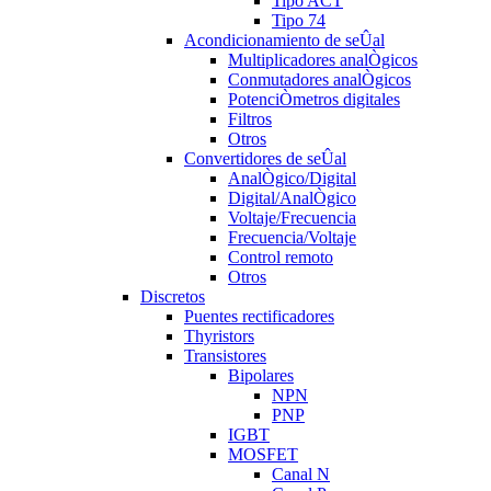
Tipo ACT
Tipo 74
Acondicionamiento de seÛal
Multiplicadores analÒgicos
Conmutadores analÒgicos
PotenciÒmetros digitales
Filtros
Otros
Convertidores de seÛal
AnalÒgico/Digital
Digital/AnalÒgico
Voltaje/Frecuencia
Frecuencia/Voltaje
Control remoto
Otros
Discretos
Puentes rectificadores
Thyristors
Transistores
Bipolares
NPN
PNP
IGBT
MOSFET
Canal N