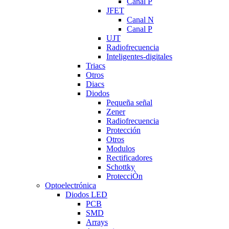
Canal P
JFET
Canal N
Canal P
UJT
Radiofrecuencia
Inteligentes-digitales
Triacs
Otros
Diacs
Diodos
Pequeña señal
Zener
Radiofrecuencia
Protección
Otros
Modulos
Rectificadores
Schottky
ProtecciÒn
Optoelectrónica
Diodos LED
PCB
SMD
Arrays