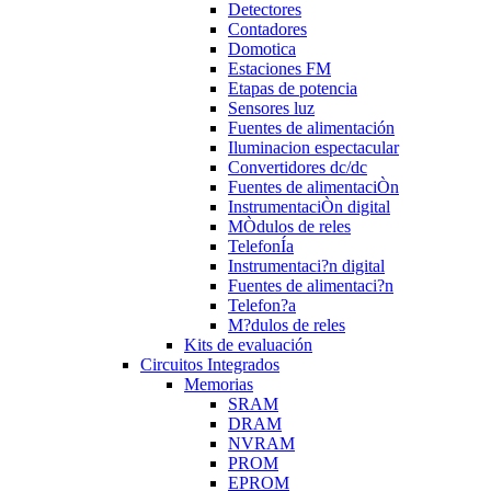
Detectores
Contadores
Domotica
Estaciones FM
Etapas de potencia
Sensores luz
Fuentes de alimentación
Iluminacion espectacular
Convertidores dc/dc
Fuentes de alimentaciÒn
InstrumentaciÒn digital
MÒdulos de reles
TelefonÍa
Instrumentaci?n digital
Fuentes de alimentaci?n
Telefon?a
M?dulos de reles
Kits de evaluación
Circuitos Integrados
Memorias
SRAM
DRAM
NVRAM
PROM
EPROM