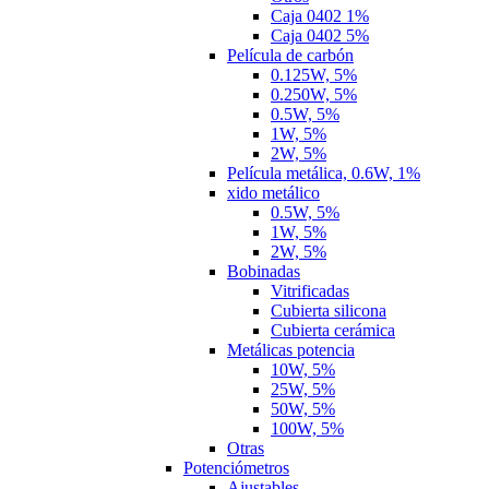
Caja 0402 1%
Caja 0402 5%
Película de carbón
0.125W, 5%
0.250W, 5%
0.5W, 5%
1W, 5%
2W, 5%
Película metálica, 0.6W, 1%
xido metálico
0.5W, 5%
1W, 5%
2W, 5%
Bobinadas
Vitrificadas
Cubierta silicona
Cubierta cerámica
Metálicas potencia
10W, 5%
25W, 5%
50W, 5%
100W, 5%
Otras
Potenciómetros
Ajustables