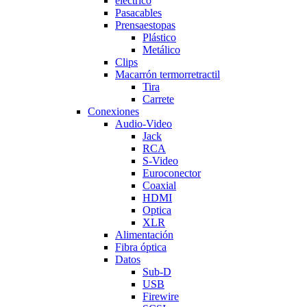
electrico
Pasacables
Prensaestopas
Plástico
Metálico
Clips
Macarrón termorretractil
Tira
Carrete
Conexiones
Audio-Video
Jack
RCA
S-Video
Euroconector
Coaxial
HDMI
Optica
XLR
Alimentación
Fibra óptica
Datos
Sub-D
USB
Firewire