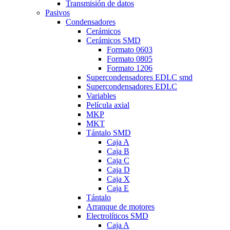
Transmisión de datos
Pasivos
Condensadores
Cerámicos
Cerámicos SMD
Formato 0603
Formato 0805
Formato 1206
Supercondensadores EDLC smd
Supercondensadores EDLC
Variables
Película axial
MKP
MKT
Tántalo SMD
Caja A
Caja B
Caja C
Caja D
Caja X
Caja E
Tántalo
Arranque de motores
Electrolíticos SMD
Caja A