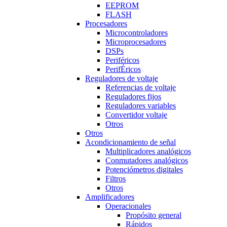
EEPROM
FLASH
Procesadores
Microcontroladores
Microprocesadores
DSPs
Periféricos
PerifÉricos
Reguladores de voltaje
Referencias de voltaje
Reguladores fijos
Reguladores variables
Convertidor voltaje
Otros
Otros
Acondicionamiento de señal
Multiplicadores analógicos
Conmutadores analógicos
Potenciómetros digitales
Filtros
Otros
Amplificadores
Operacionales
Propósito general
Rápidos