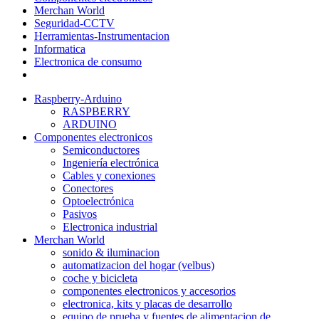
Merchan World
Seguridad-CCTV
Herramientas-Instrumentacion
Informatica
Electronica de consumo
Raspberry-Arduino
RASPBERRY
ARDUINO
Componentes electronicos
Semiconductores
Ingeniería electrónica
Cables y conexiones
Conectores
Optoelectrónica
Pasivos
Electronica industrial
Merchan World
sonido & iluminacion
automatizacion del hogar (velbus)
coche y bicicleta
componentes electronicos y accesorios
electronica, kits y placas de desarrollo
equipo de prueba y fuentes de alimentacion de