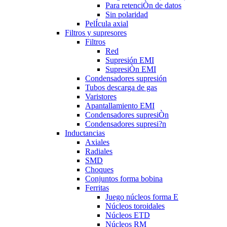
Para retenciÒn de datos
Sin polaridad
PelÍcula axial
Filtros y supresores
Filtros
Red
Supresión EMI
SupresiÒn EMI
Condensadores supresión
Tubos descarga de gas
Varistores
Apantallamiento EMI
Condensadores supresiÒn
Condensadores supresi?n
Inductancias
Axiales
Radiales
SMD
Choques
Conjuntos forma bobina
Ferritas
Juego núcleos forma E
Núcleos toroidales
Núcleos ETD
Núcleos RM