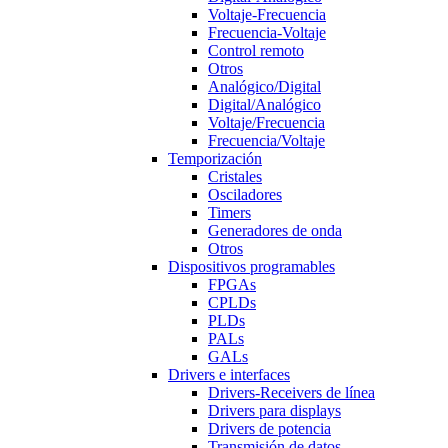
Voltaje-Frecuencia
Frecuencia-Voltaje
Control remoto
Otros
Analógico/Digital
Digital/Analógico
Voltaje/Frecuencia
Frecuencia/Voltaje
Temporización
Cristales
Osciladores
Timers
Generadores de onda
Otros
Dispositivos programables
FPGAs
CPLDs
PLDs
PALs
GALs
Drivers e interfaces
Drivers-Receivers de línea
Drivers para displays
Drivers de potencia
Transmisión de datos