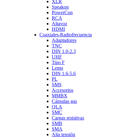
XLR
Speakon
PowerCon
RCA
Altavoz
HDMI
Coaxiales-Radiofrecuencia
Adaptadores
TNC
DIN 1.0-2.3
UHF
Tipo F
Lemo
DIN 1.6-5.6
PL
SMS
Accesorios
MMBX
Cápsulas gas
QLA
SMC
Cargas resistivas
SMB
SMA
Alta tensión