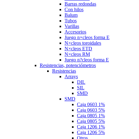
Barras redondas
Con hilos
Balum
Tubos
Varillas
Accesorios
Juego n×cleos forma E
N×cleos toroidales
N×cleos ETD
N×cleos RM
Juego n?cleos forma E
Resistencias, potenciómetros
Resistencias
Arrays
DIL
SIL
SMD
SMD
Caja 0603 1%
Caja 0603 5%
Caja 0805 1%
Caja 0805 5%
Caja 1206 1%
Caja 1206 5%
Otros