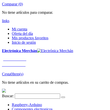
Comparar (0)
No tiene artículos para comparar.
links
Mi cuenta
Oferta del día
Mis productos favoritos
Inicio de sesión
Electrónica Merchán
¡LLÁMENOS!
91 663 80 80
Cesta
0
Item(s)
No tiene artículos en su carrito de compras.
Buscar:
Raspberry-Arduino
Componentes electronicos