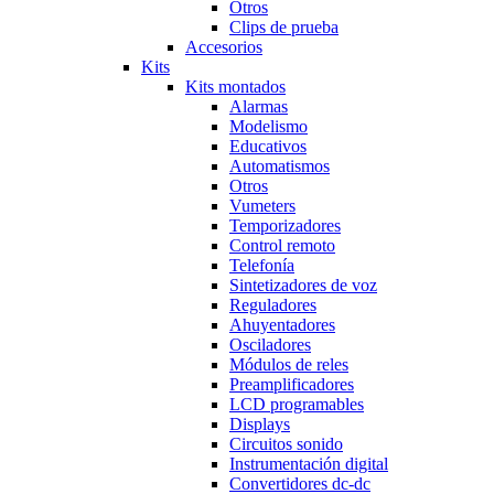
Otros
Clips de prueba
Accesorios
Kits
Kits montados
Alarmas
Modelismo
Educativos
Automatismos
Otros
Vumeters
Temporizadores
Control remoto
Telefonía
Sintetizadores de voz
Reguladores
Ahuyentadores
Osciladores
Módulos de reles
Preamplificadores
LCD programables
Displays
Circuitos sonido
Instrumentación digital
Convertidores dc-dc