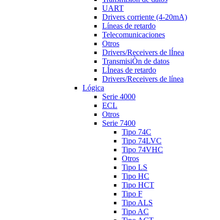
UART
Drivers corriente (4-20mA)
Líneas de retardo
Telecomunicaciones
Otros
Drivers/Receivers de lÍnea
TransmisiÒn de datos
LÍneas de retardo
Drivers/Receivers de línea
Lógica
Serie 4000
ECL
Otros
Serie 7400
Tipo 74C
Tipo 74LVC
Tipo 74VHC
Otros
Tipo LS
Tipo HC
Tipo HCT
Tipo F
Tipo ALS
Tipo AC