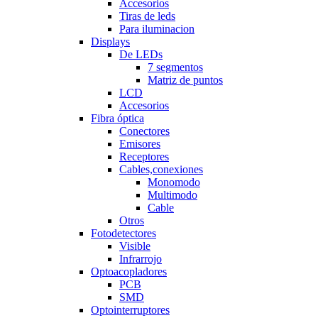
Accesorios
Tiras de leds
Para iluminacion
Displays
De LEDs
7 segmentos
Matriz de puntos
LCD
Accesorios
Fibra óptica
Conectores
Emisores
Receptores
Cables,conexiones
Monomodo
Multimodo
Cable
Otros
Fotodetectores
Visible
Infrarrojo
Optoacopladores
PCB
SMD
Optointerruptores