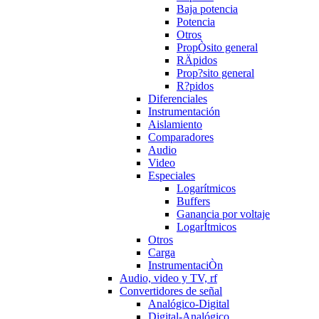
Baja potencia
Potencia
Otros
PropÒsito general
RÄpidos
Prop?sito general
R?pidos
Diferenciales
Instrumentación
Aislamiento
Comparadores
Audio
Video
Especiales
Logarítmicos
Buffers
Ganancia por voltaje
LogarÍtmicos
Otros
Carga
InstrumentaciÒn
Audio, video y TV, rf
Convertidores de señal
Analógico-Digital
Digital-Analógico