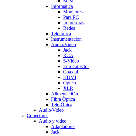
SCSI
Informatica
Monitores
Para PC
Impresoras
Redes
Telefónica
Instrumentacion
Audio/Video
Jack
RCA
S-Video
Euroconector
Coaxial
HDMI
Optica
XLR
AlimentaciÒn
Fibra Òptica
TelefÒnica
Audio/Video
Conectores
Audio y video
Adaptadores
Jack