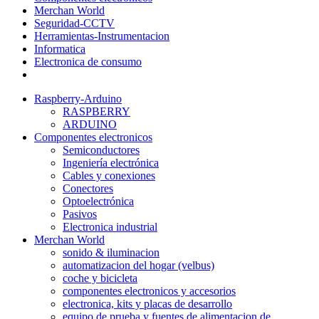
Merchan World
Seguridad-CCTV
Herramientas-Instrumentacion
Informatica
Electronica de consumo
Raspberry-Arduino
RASPBERRY
ARDUINO
Componentes electronicos
Semiconductores
Ingeniería electrónica
Cables y conexiones
Conectores
Optoelectrónica
Pasivos
Electronica industrial
Merchan World
sonido & iluminacion
automatizacion del hogar (velbus)
coche y bicicleta
componentes electronicos y accesorios
electronica, kits y placas de desarrollo
equipo de prueba y fuentes de alimentacion de