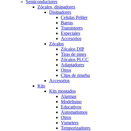
Semiconductores
Zócalos, disipadores
Disipadores
Celulas Peltier
Barras
Transistores
Especiales
Accesorios
Zócalos
Zócalos DIP
Tiras de pines
Zócalos PLCC
Adaptadores
Otros
Clips de prueba
Accesorios
Kits
Kits montados
Alarmas
Modelismo
Educativos
Automatismos
Otros
Vumeters
Temporizadores