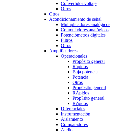
Convertidor voltaje
Otros
Otros
Acondicionamiento de señal
Multiplicadores analógicos
Conmutadores analógicos
Potenciómetros digitales
Filtros
Otros
Amplificadores
Operacionales
Propósito general
Rápidos
Baja potencia
Potencia
Otros
PropÒsito general
RÄpidos
Prop?sito general
R?pidos
Diferenciales
Instrumentación
Aislamiento
Comparadores
Audio