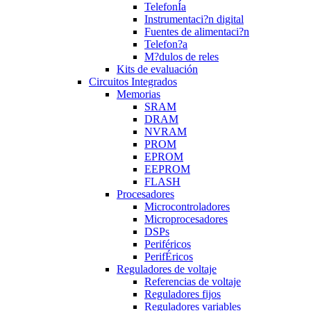
TelefonÍa
Instrumentaci?n digital
Fuentes de alimentaci?n
Telefon?a
M?dulos de reles
Kits de evaluación
Circuitos Integrados
Memorias
SRAM
DRAM
NVRAM
PROM
EPROM
EEPROM
FLASH
Procesadores
Microcontroladores
Microprocesadores
DSPs
Periféricos
PerifÉricos
Reguladores de voltaje
Referencias de voltaje
Reguladores fijos
Reguladores variables