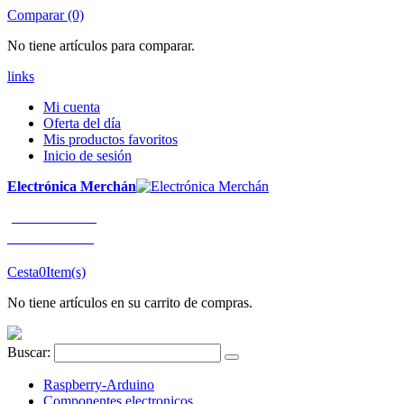
Comparar (0)
No tiene artículos para comparar.
links
Mi cuenta
Oferta del día
Mis productos favoritos
Inicio de sesión
Electrónica Merchán
¡LLÁMENOS!
91 663 80 80
Cesta
0
Item(s)
No tiene artículos en su carrito de compras.
Buscar:
Raspberry-Arduino
Componentes electronicos