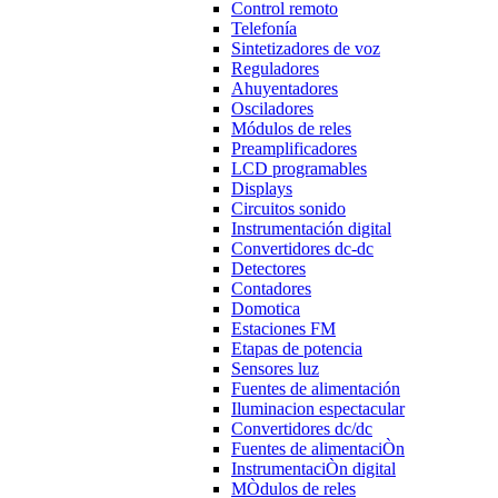
Control remoto
Telefonía
Sintetizadores de voz
Reguladores
Ahuyentadores
Osciladores
Módulos de reles
Preamplificadores
LCD programables
Displays
Circuitos sonido
Instrumentación digital
Convertidores dc-dc
Detectores
Contadores
Domotica
Estaciones FM
Etapas de potencia
Sensores luz
Fuentes de alimentación
Iluminacion espectacular
Convertidores dc/dc
Fuentes de alimentaciÒn
InstrumentaciÒn digital
MÒdulos de reles