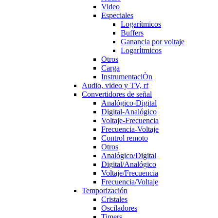
Video
Especiales
Logarítmicos
Buffers
Ganancia por voltaje
LogarÍtmicos
Otros
Carga
InstrumentaciÒn
Audio, video y TV, rf
Convertidores de señal
Analógico-Digital
Digital-Analógico
Voltaje-Frecuencia
Frecuencia-Voltaje
Control remoto
Otros
Analógico/Digital
Digital/Analógico
Voltaje/Frecuencia
Frecuencia/Voltaje
Temporización
Cristales
Osciladores
Timers