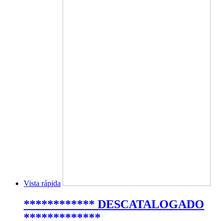
Vista rápida
************ DESCATALOGADO
*************