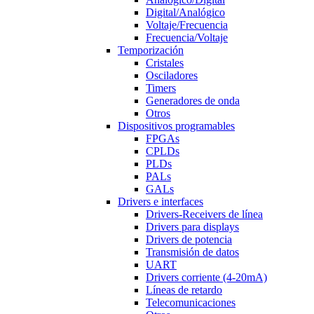
Digital/Analógico
Voltaje/Frecuencia
Frecuencia/Voltaje
Temporización
Cristales
Osciladores
Timers
Generadores de onda
Otros
Dispositivos programables
FPGAs
CPLDs
PLDs
PALs
GALs
Drivers e interfaces
Drivers-Receivers de línea
Drivers para displays
Drivers de potencia
Transmisión de datos
UART
Drivers corriente (4-20mA)
Líneas de retardo
Telecomunicaciones