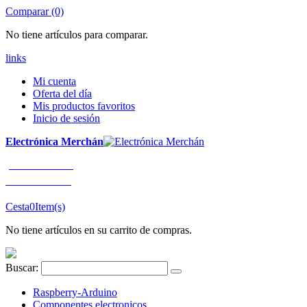
Comparar (0)
No tiene artículos para comparar.
links
Mi cuenta
Oferta del día
Mis productos favoritos
Inicio de sesión
Electrónica Merchán
¡LLÁMENOS!
91 663 80 80
Cesta
0
Item(s)
No tiene artículos en su carrito de compras.
Buscar:
Raspberry-Arduino
Componentes electronicos