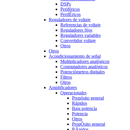
DSPs
Periféricos
PerifÉricos
Reguladores de voltaje
Referencias de voltaje
Reguladores fijos
Reguladores variables
Convertidor voltaje
Otros
Otros
Acondicionamiento de señal
Multiplicadores analógicos
Conmutadores analógicos
Potenciómetros digitales
Filtros
Otros
Amplificadores
Operacionales
Propósito general
Rápidos
Baja potencia
Potencia
Otros
PropÒsito general
RÄpidos