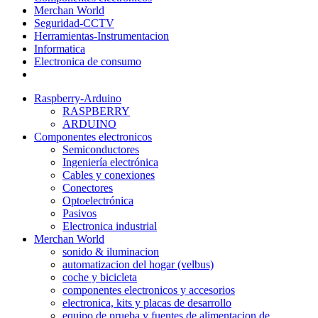
Merchan World
Seguridad-CCTV
Herramientas-Instrumentacion
Informatica
Electronica de consumo
Raspberry-Arduino
RASPBERRY
ARDUINO
Componentes electronicos
Semiconductores
Ingeniería electrónica
Cables y conexiones
Conectores
Optoelectrónica
Pasivos
Electronica industrial
Merchan World
sonido & iluminacion
automatizacion del hogar (velbus)
coche y bicicleta
componentes electronicos y accesorios
electronica, kits y placas de desarrollo
equipo de prueba y fuentes de alimentacion de