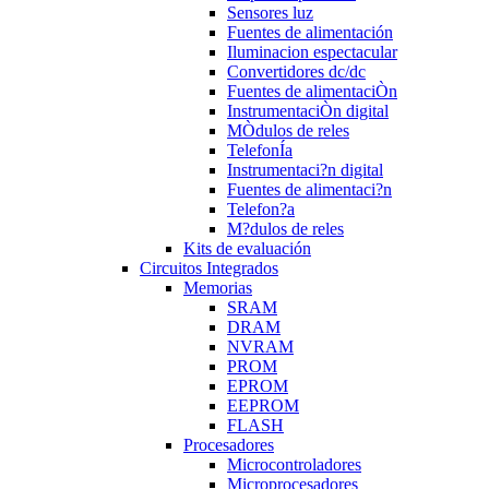
Sensores luz
Fuentes de alimentación
Iluminacion espectacular
Convertidores dc/dc
Fuentes de alimentaciÒn
InstrumentaciÒn digital
MÒdulos de reles
TelefonÍa
Instrumentaci?n digital
Fuentes de alimentaci?n
Telefon?a
M?dulos de reles
Kits de evaluación
Circuitos Integrados
Memorias
SRAM
DRAM
NVRAM
PROM
EPROM
EEPROM
FLASH
Procesadores
Microcontroladores
Microprocesadores