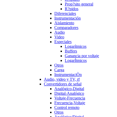
Prop?sito general
R?pidos
Diferenciales
Instrumentación
Aislamiento
Comparadores
Audio
Video
Especiales
Logarítmicos
Buffers
Ganancia por voltaje
LogarÍtmicos
Otros
Carga
InstrumentaciÒn
Audio, video y TV, rf
Convertidores de señal
Analógico-Digital
Digital-Analógico
Voltaje-Frecuencia
Frecuencia-Voltaje
Control remoto
Otros
Analógico/Digital