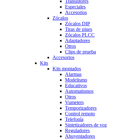
Transistores
Especiales
Accesorios
Zócalos
Zócalos DIP
Tiras de pines
Zócalos PLCC
Adaptadores
Otros
Clips de prueba
Accesorios
Kits
Kits montados
Alarmas
Modelismo
Educativos
Automatismos
Otros
Vumeters
Temporizadores
Control remoto
Telefonía
Sintetizadores de voz
Reguladores
Ahuyentadores