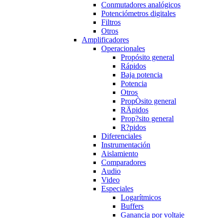
Conmutadores analógicos
Potenciómetros digitales
Filtros
Otros
Amplificadores
Operacionales
Propósito general
Rápidos
Baja potencia
Potencia
Otros
PropÒsito general
RÄpidos
Prop?sito general
R?pidos
Diferenciales
Instrumentación
Aislamiento
Comparadores
Audio
Video
Especiales
Logarítmicos
Buffers
Ganancia por voltaje