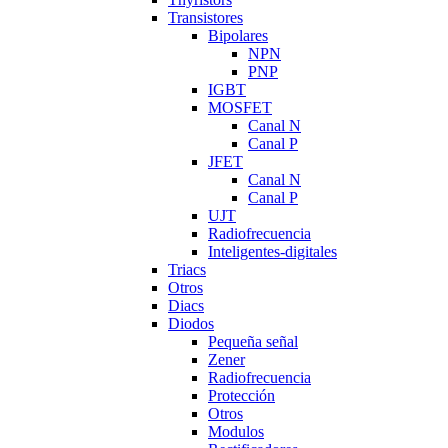
Transistores
Bipolares
NPN
PNP
IGBT
MOSFET
Canal N
Canal P
JFET
Canal N
Canal P
UJT
Radiofrecuencia
Inteligentes-digitales
Triacs
Otros
Diacs
Diodos
Pequeña señal
Zener
Radiofrecuencia
Protección
Otros
Modulos