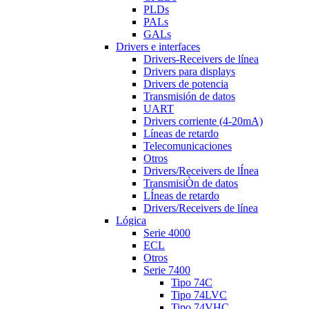
PLDs
PALs
GALs
Drivers e interfaces
Drivers-Receivers de línea
Drivers para displays
Drivers de potencia
Transmisión de datos
UART
Drivers corriente (4-20mA)
Líneas de retardo
Telecomunicaciones
Otros
Drivers/Receivers de lÍnea
TransmisiÒn de datos
LÍneas de retardo
Drivers/Receivers de línea
Lógica
Serie 4000
ECL
Otros
Serie 7400
Tipo 74C
Tipo 74LVC
Tipo 74VHC