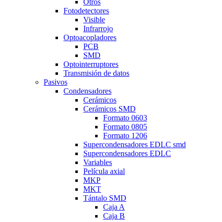
Otros
Fotodetectores
Visible
Infrarrojo
Optoacopladores
PCB
SMD
Optointerruptores
Transmisión de datos
Pasivos
Condensadores
Cerámicos
Cerámicos SMD
Formato 0603
Formato 0805
Formato 1206
Supercondensadores EDLC smd
Supercondensadores EDLC
Variables
Película axial
MKP
MKT
Tántalo SMD
Caja A
Caja B