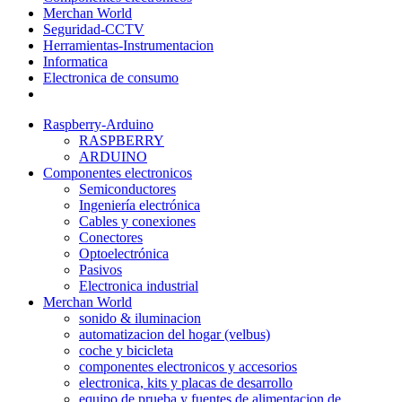
Merchan World
Seguridad-CCTV
Herramientas-Instrumentacion
Informatica
Electronica de consumo
Raspberry-Arduino
RASPBERRY
ARDUINO
Componentes electronicos
Semiconductores
Ingeniería electrónica
Cables y conexiones
Conectores
Optoelectrónica
Pasivos
Electronica industrial
Merchan World
sonido & iluminacion
automatizacion del hogar (velbus)
coche y bicicleta
componentes electronicos y accesorios
electronica, kits y placas de desarrollo
equipo de prueba y fuentes de alimentacion de