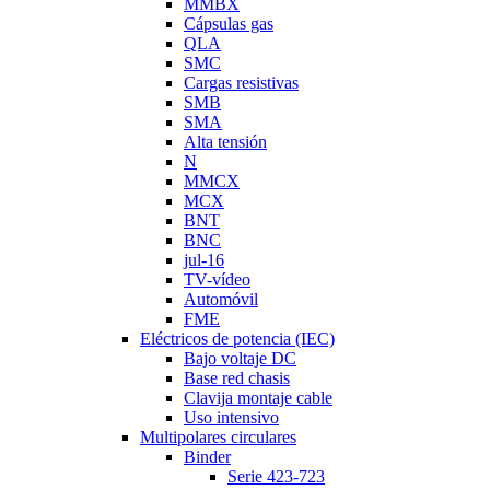
MMBX
Cápsulas gas
QLA
SMC
Cargas resistivas
SMB
SMA
Alta tensión
N
MMCX
MCX
BNT
BNC
jul-16
TV-vídeo
Automóvil
FME
Eléctricos de potencia (IEC)
Bajo voltaje DC
Base red chasis
Clavija montaje cable
Uso intensivo
Multipolares circulares
Binder
Serie 423-723