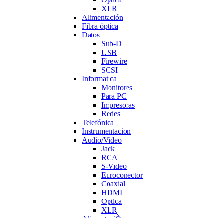
XLR
Alimentación
Fibra óptica
Datos
Sub-D
USB
Firewire
SCSI
Informatica
Monitores
Para PC
Impresoras
Redes
Telefónica
Instrumentacion
Audio/Video
Jack
RCA
S-Video
Euroconector
Coaxial
HDMI
Optica
XLR