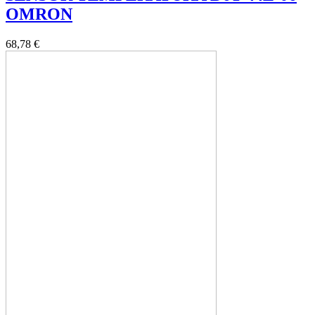
OMRON
68,78 €