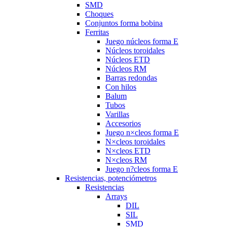
SMD
Choques
Conjuntos forma bobina
Ferritas
Juego núcleos forma E
Núcleos toroidales
Núcleos ETD
Núcleos RM
Barras redondas
Con hilos
Balum
Tubos
Varillas
Accesorios
Juego n×cleos forma E
N×cleos toroidales
N×cleos ETD
N×cleos RM
Juego n?cleos forma E
Resistencias, potenciómetros
Resistencias
Arrays
DIL
SIL
SMD