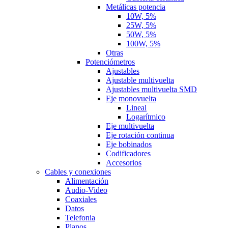
Metálicas potencia
10W, 5%
25W, 5%
50W, 5%
100W, 5%
Otras
Potenciómetros
Ajustables
Ajustable multivuelta
Ajustables multivuelta SMD
Eje monovuelta
Lineal
Logarítmico
Eje multivuelta
Eje rotación continua
Eje bobinados
Codificadores
Accesorios
Cables y conexiones
Alimentación
Audio-Video
Coaxiales
Datos
Telefonia
Planos