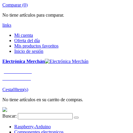
Comparar (0)
No tiene artículos para comparar.
links
Mi cuenta
Oferta del día
Mis productos favoritos
Inicio de sesión
Electrónica Merchán
¡LLÁMENOS!
91 663 80 80
Cesta
0
Item(s)
No tiene artículos en su carrito de compras.
Buscar:
Raspberry-Arduino
Componentes electronicos