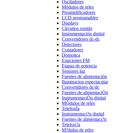
Osciladores
Módulos de reles
Preamplificadores
LCD programables
Displays
Circuitos sonido
Instrumentación digital
Convertidores dc-dc
Detectores
Contadores
Domotica
Estaciones FM
Etapas de potencia
Sensores luz
Fuentes de alimentación
Iluminacion espectacular
Convertidores dc/dc
Fuentes de alimentaciÒn
InstrumentaciÒn digital
MÒdulos de reles
TelefonÍa
Instrumentaci?n digital
Fuentes de alimentaci?n
Telefon?a
M?dulos de reles