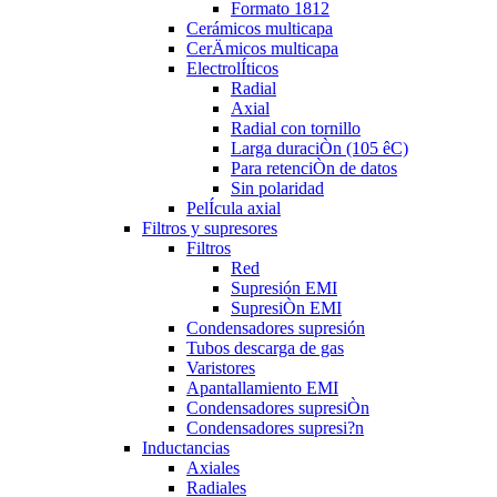
Formato 1812
Cerámicos multicapa
CerÄmicos multicapa
ElectrolÍticos
Radial
Axial
Radial con tornillo
Larga duraciÒn (105 êC)
Para retenciÒn de datos
Sin polaridad
PelÍcula axial
Filtros y supresores
Filtros
Red
Supresión EMI
SupresiÒn EMI
Condensadores supresión
Tubos descarga de gas
Varistores
Apantallamiento EMI
Condensadores supresiÒn
Condensadores supresi?n
Inductancias
Axiales
Radiales