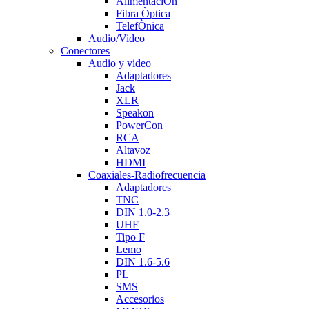
AlimentaciÒn
Fibra Òptica
TelefÒnica
Audio/Video
Conectores
Audio y video
Adaptadores
Jack
XLR
Speakon
PowerCon
RCA
Altavoz
HDMI
Coaxiales-Radiofrecuencia
Adaptadores
TNC
DIN 1.0-2.3
UHF
Tipo F
Lemo
DIN 1.6-5.6
PL
SMS
Accesorios