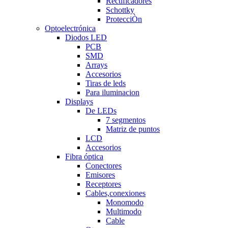
Rectificadores
Schottky
ProtecciÒn
Optoelectrónica
Diodos LED
PCB
SMD
Arrays
Accesorios
Tiras de leds
Para iluminacion
Displays
De LEDs
7 segmentos
Matriz de puntos
LCD
Accesorios
Fibra óptica
Conectores
Emisores
Receptores
Cables,conexiones
Monomodo
Multimodo
Cable