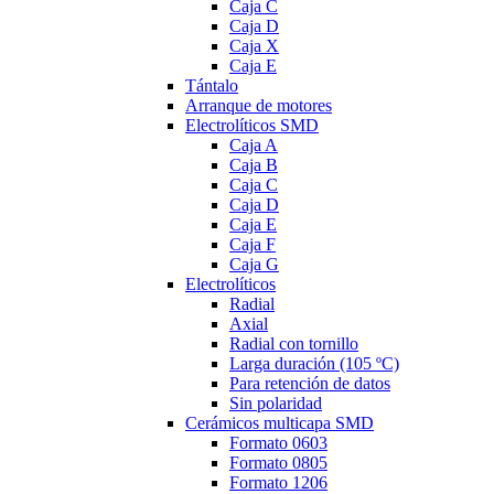
Caja C
Caja D
Caja X
Caja E
Tántalo
Arranque de motores
Electrolíticos SMD
Caja A
Caja B
Caja C
Caja D
Caja E
Caja F
Caja G
Electrolíticos
Radial
Axial
Radial con tornillo
Larga duración (105 ºC)
Para retención de datos
Sin polaridad
Cerámicos multicapa SMD
Formato 0603
Formato 0805
Formato 1206