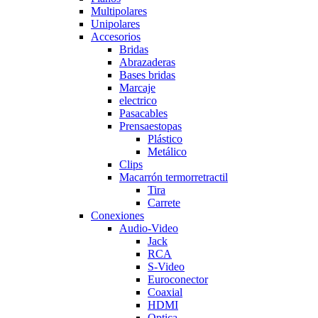
Multipolares
Unipolares
Accesorios
Bridas
Abrazaderas
Bases bridas
Marcaje
electrico
Pasacables
Prensaestopas
Plástico
Metálico
Clips
Macarrón termorretractil
Tira
Carrete
Conexiones
Audio-Video
Jack
RCA
S-Video
Euroconector
Coaxial
HDMI
Optica