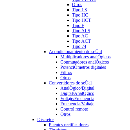
Otros
Tipo LS
Tipo HC
Tipo HCT
Tipo F
Tipo ALS
Tipo AC
Tipo ACT
Tipo 74
Acondicionamiento de seÛal
Multiplicadores analÒgicos
Conmutadores analÒgicos
PotenciÒmetros digitales
Filtros
Otros
Convertidores de seÛal
AnalÒgico/Digital
Digital/AnalÒgico
Voltaje/Frecuencia
Frecuencia/Voltaje
Control remoto
Otros
Discretos
Puentes rectificadores
Thyristors