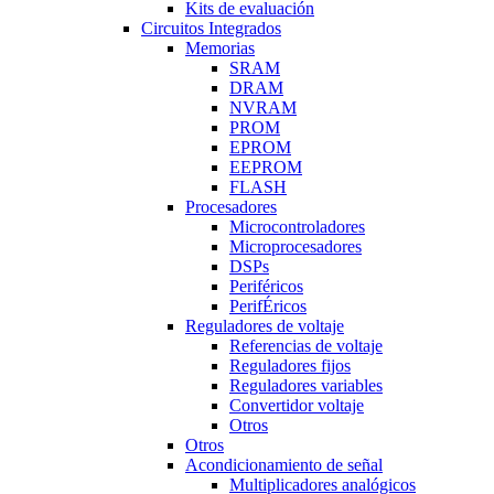
Kits de evaluación
Circuitos Integrados
Memorias
SRAM
DRAM
NVRAM
PROM
EPROM
EEPROM
FLASH
Procesadores
Microcontroladores
Microprocesadores
DSPs
Periféricos
PerifÉricos
Reguladores de voltaje
Referencias de voltaje
Reguladores fijos
Reguladores variables
Convertidor voltaje
Otros
Otros
Acondicionamiento de señal
Multiplicadores analógicos