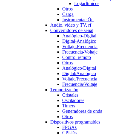
LogarÍtmicos
Otros
Carga
InstrumentaciÒn
Audio, video y TV, rf
Convertidores de señal
Analógico-Digital
Digital-Analógico
Voltaje-Frecuencia
Frecuencia-Voltaje
Control remoto
Otros
Analógico/Digital
Digital/Analógico
Voltaje/Frecuencia
Frecuencia/Voltaje
Temporización
Cristales
Osciladores
Timers
Generadores de onda
Otros
Dispositivos programables
FPGAs
CPLDs