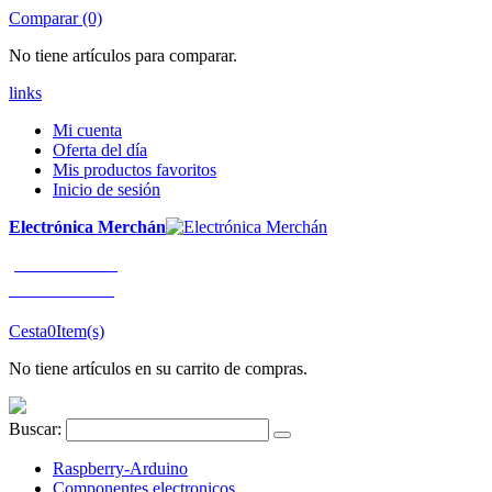
Comparar (0)
No tiene artículos para comparar.
links
Mi cuenta
Oferta del día
Mis productos favoritos
Inicio de sesión
Electrónica Merchán
¡LLÁMENOS!
91 663 80 80
Cesta
0
Item(s)
No tiene artículos en su carrito de compras.
Buscar:
Raspberry-Arduino
Componentes electronicos