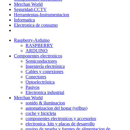
Merchan World
Seguridad-CCTV
Herramientas-Instrumentacion
Informatica
Electronica de consumo
Raspberry-Arduino
RASPBERRY
ARDUINO
Componentes electronicos
Semiconductores
Ingeniería electrónica
Cables y conexiones
Conectores
Optoelectrónica
Pasivos
Electronica industrial
Merchan World
sonido & iluminacion
automatizacion del hogar (velbus)
coche y bicicleta
componentes electronicos y accesorios
electronica, kits y placas de desarrollo
equipo de prueba y fuentes de alimentacion de