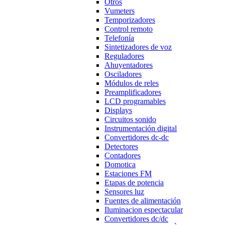
Otros
Vumeters
Temporizadores
Control remoto
Telefonía
Sintetizadores de voz
Reguladores
Ahuyentadores
Osciladores
Módulos de reles
Preamplificadores
LCD programables
Displays
Circuitos sonido
Instrumentación digital
Convertidores dc-dc
Detectores
Contadores
Domotica
Estaciones FM
Etapas de potencia
Sensores luz
Fuentes de alimentación
Iluminacion espectacular
Convertidores dc/dc