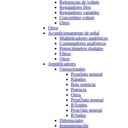
Referencias de voltaje
Reguladores fijos
Reguladores variables
Convertidor voltaje
Otros
Otros
Acondicionamiento de señal
Multiplicadores analógicos
Conmutadores analógicos
Potenciómetros digitales
Filtros
Otros
Amplificadores
Operacionales
Propósito general
Rápidos
Baja potencia
Potencia
Otros
PropÒsito general
RÄpidos
Prop?sito general
R?pidos
Diferenciales
Instrumentación