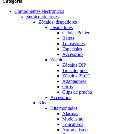
Categoría
Componentes electronicos
Semiconductores
Zócalos, disipadores
Disipadores
Celulas Peltier
Barras
Transistores
Especiales
Accesorios
Zócalos
Zócalos DIP
Tiras de pines
Zócalos PLCC
Adaptadores
Otros
Clips de prueba
Accesorios
Kits
Kits montados
Alarmas
Modelismo
Educativos
Automatismos