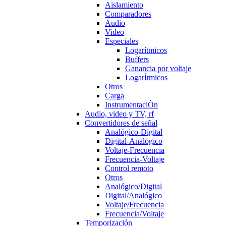
Aislamiento
Comparadores
Audio
Video
Especiales
Logarítmicos
Buffers
Ganancia por voltaje
LogarÍtmicos
Otros
Carga
InstrumentaciÒn
Audio, video y TV, rf
Convertidores de señal
Analógico-Digital
Digital-Analógico
Voltaje-Frecuencia
Frecuencia-Voltaje
Control remoto
Otros
Analógico/Digital
Digital/Analógico
Voltaje/Frecuencia
Frecuencia/Voltaje
Temporización