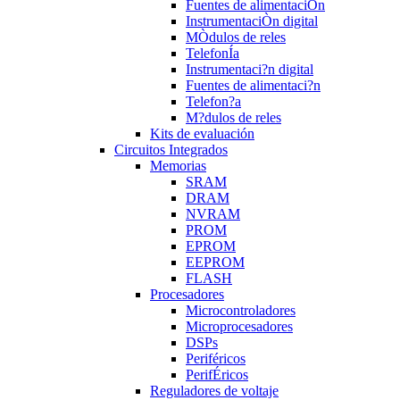
Fuentes de alimentaciÒn
InstrumentaciÒn digital
MÒdulos de reles
TelefonÍa
Instrumentaci?n digital
Fuentes de alimentaci?n
Telefon?a
M?dulos de reles
Kits de evaluación
Circuitos Integrados
Memorias
SRAM
DRAM
NVRAM
PROM
EPROM
EEPROM
FLASH
Procesadores
Microcontroladores
Microprocesadores
DSPs
Periféricos
PerifÉricos
Reguladores de voltaje