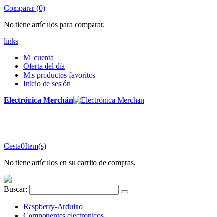
Comparar (0)
No tiene artículos para comparar.
links
Mi cuenta
Oferta del día
Mis productos favoritos
Inicio de sesión
Electrónica Merchán
¡LLÁMENOS!
91 663 80 80
Cesta
0
Item(s)
No tiene artículos en su carrito de compras.
Buscar:
Raspberry-Arduino
Componentes electronicos