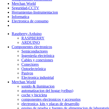
Merchan World
Seguridad-CCTV
Herramientas-Instrumentacion
Informatica
Electronica de consumo
Raspberry-Arduino
RASPBERRY
ARDUINO
Componentes electronicos
Semiconductores
Ingeniería electrónica
Cables y conexiones
Conectores
Optoelectrónica
Pasivos
Electronica industrial
Merchan World
sonido & iluminacion
automatizacion del hogar (velbus)
coche y bicicleta
componentes electronicos y accesorios
electronica, kits y placas de desarrollo
equipo de prueba y fuentes de alimentacion de laboratori