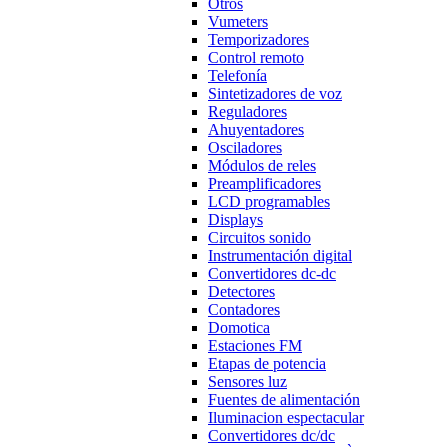
Otros
Vumeters
Temporizadores
Control remoto
Telefonía
Sintetizadores de voz
Reguladores
Ahuyentadores
Osciladores
Módulos de reles
Preamplificadores
LCD programables
Displays
Circuitos sonido
Instrumentación digital
Convertidores dc-dc
Detectores
Contadores
Domotica
Estaciones FM
Etapas de potencia
Sensores luz
Fuentes de alimentación
Iluminacion espectacular
Convertidores dc/dc