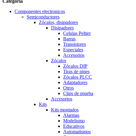
Categoría
Componentes electronicos
Semiconductores
Zócalos, disipadores
Disipadores
Celulas Peltier
Barras
Transistores
Especiales
Accesorios
Zócalos
Zócalos DIP
Tiras de pines
Zócalos PLCC
Adaptadores
Otros
Clips de prueba
Accesorios
Kits
Kits montados
Alarmas
Modelismo
Educativos
Automatismos