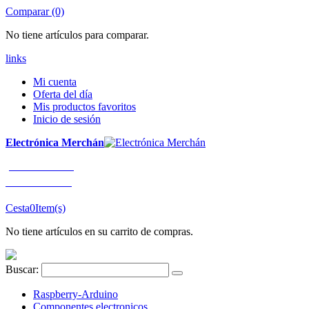
Comparar (0)
No tiene artículos para comparar.
links
Mi cuenta
Oferta del día
Mis productos favoritos
Inicio de sesión
Electrónica Merchán
¡LLÁMENOS!
91 663 80 80
Cesta
0
Item(s)
No tiene artículos en su carrito de compras.
Buscar:
Raspberry-Arduino
Componentes electronicos