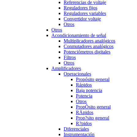
Referencias de voltaje
Reguladores fijos
Reguladores variables
Convertidor voltaje
Otros
Otros
Acondicionamiento de señal
Multiplicadores analógicos
Conmutadores analógicos
Potenciómetros digitales
Filtros
Otros
Amplificadores
Operacionales
Propósito general
Rápidos
Baja potencia
Potencia
Otros
PropÒsito general
RÄpidos
Prop?sito general
R?pidos
Diferenciales
Instrumentación