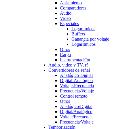
Aislamiento
Comparadores
Audio
Video
Especiales
Logarítmicos
Buffers
Ganancia por voltaje
LogarÍtmicos
Otros
Carga
InstrumentaciÒn
Audio, video y TV, rf
Convertidores de señal
Analógico-Digital
Digital-Analógico
Voltaje-Frecuencia
Frecuencia-Voltaje
Control remoto
Otros
Analógico/Digital
Digital/Analógico
Voltaje/Frecuencia
Frecuencia/Voltaje
Temporización