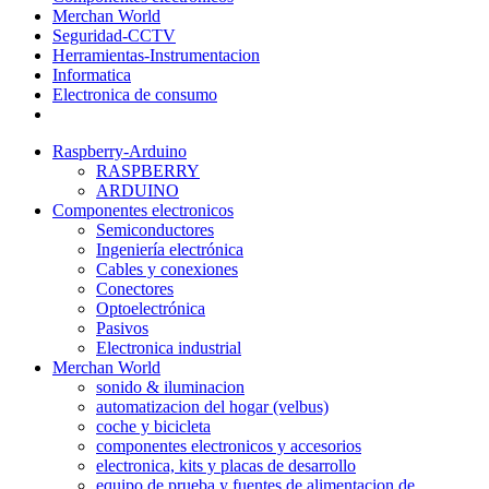
Merchan World
Seguridad-CCTV
Herramientas-Instrumentacion
Informatica
Electronica de consumo
Raspberry-Arduino
RASPBERRY
ARDUINO
Componentes electronicos
Semiconductores
Ingeniería electrónica
Cables y conexiones
Conectores
Optoelectrónica
Pasivos
Electronica industrial
Merchan World
sonido & iluminacion
automatizacion del hogar (velbus)
coche y bicicleta
componentes electronicos y accesorios
electronica, kits y placas de desarrollo
equipo de prueba y fuentes de alimentacion de