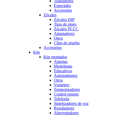
Transistores
Especiales
Accesorios
Zócalos
Zócalos DIP
Tiras de pines
Zócalos PLCC
Adaptadores
Otros
Clips de prueba
Accesorios
Kits
Kits montados
Alarmas
Modelismo
Educativos
Automatismos
Otros
Vumeters
Temporizadores
Control remoto
Telefonía
Sintetizadores de voz
Reguladores
Ahuyentadores