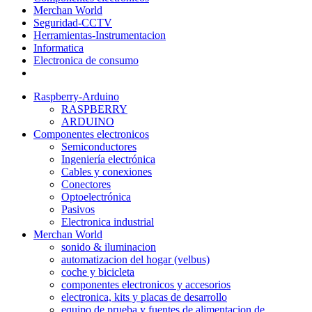
Merchan World
Seguridad-CCTV
Herramientas-Instrumentacion
Informatica
Electronica de consumo
Raspberry-Arduino
RASPBERRY
ARDUINO
Componentes electronicos
Semiconductores
Ingeniería electrónica
Cables y conexiones
Conectores
Optoelectrónica
Pasivos
Electronica industrial
Merchan World
sonido & iluminacion
automatizacion del hogar (velbus)
coche y bicicleta
componentes electronicos y accesorios
electronica, kits y placas de desarrollo
equipo de prueba y fuentes de alimentacion de