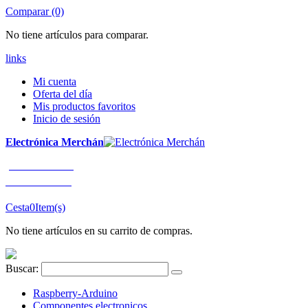
Comparar (0)
No tiene artículos para comparar.
links
Mi cuenta
Oferta del día
Mis productos favoritos
Inicio de sesión
Electrónica Merchán
¡LLÁMENOS!
91 663 80 80
Cesta
0
Item(s)
No tiene artículos en su carrito de compras.
Buscar:
Raspberry-Arduino
Componentes electronicos