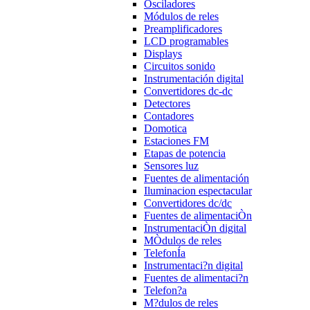
Osciladores
Módulos de reles
Preamplificadores
LCD programables
Displays
Circuitos sonido
Instrumentación digital
Convertidores dc-dc
Detectores
Contadores
Domotica
Estaciones FM
Etapas de potencia
Sensores luz
Fuentes de alimentación
Iluminacion espectacular
Convertidores dc/dc
Fuentes de alimentaciÒn
InstrumentaciÒn digital
MÒdulos de reles
TelefonÍa
Instrumentaci?n digital
Fuentes de alimentaci?n
Telefon?a
M?dulos de reles