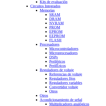
Kits de evaluación
Circuitos Integrados
Memorias
SRAM
DRAM
NVRAM
PROM
EPROM
EEPROM
FLASH
Procesadores
Microcontroladores
Microprocesadores
DSPs
Periféricos
PerifÉricos
Reguladores de voltaje
Referencias de voltaje
Reguladores fijos
Reguladores variables
Convertidor voltaje
Otros
Otros
Acondicionamiento de señal
Multiplicadores analógicos