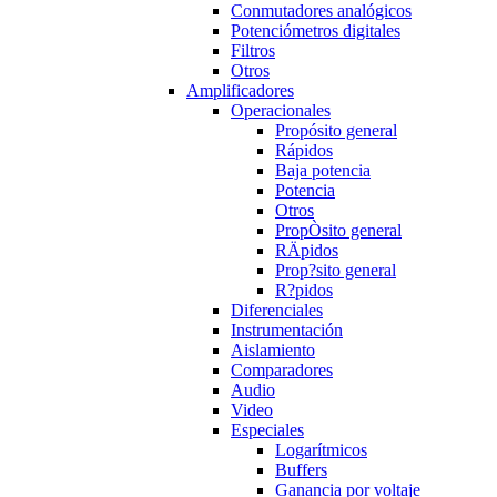
Conmutadores analógicos
Potenciómetros digitales
Filtros
Otros
Amplificadores
Operacionales
Propósito general
Rápidos
Baja potencia
Potencia
Otros
PropÒsito general
RÄpidos
Prop?sito general
R?pidos
Diferenciales
Instrumentación
Aislamiento
Comparadores
Audio
Video
Especiales
Logarítmicos
Buffers
Ganancia por voltaje