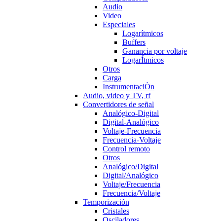
Audio
Video
Especiales
Logarítmicos
Buffers
Ganancia por voltaje
LogarÍtmicos
Otros
Carga
InstrumentaciÒn
Audio, video y TV, rf
Convertidores de señal
Analógico-Digital
Digital-Analógico
Voltaje-Frecuencia
Frecuencia-Voltaje
Control remoto
Otros
Analógico/Digital
Digital/Analógico
Voltaje/Frecuencia
Frecuencia/Voltaje
Temporización
Cristales
Osciladores