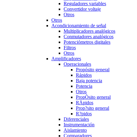
Reguladores variables
Convertidor voltaje
Otros
Otros
Acondicionamiento de señal
Multiplicadores analógicos
Conmutadores analógicos
Potenciómetros digitales
Filtros
Otros
Amplificadores
Operacionales
Propósito general
Rápidos
Baja potencia
Potencia
Otros
PropÒsito general
RÄpidos
Prop?sito general
R?pidos
Diferenciales
Instrumentación
Aislamiento
Comparadores