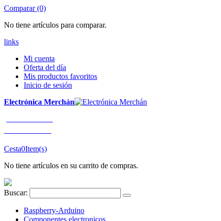
Comparar (0)
No tiene artículos para comparar.
links
Mi cuenta
Oferta del día
Mis productos favoritos
Inicio de sesión
Electrónica Merchán
¡LLÁMENOS!
91 663 80 80
Cesta
0
Item(s)
No tiene artículos en su carrito de compras.
Buscar:
Raspberry-Arduino
Componentes electronicos