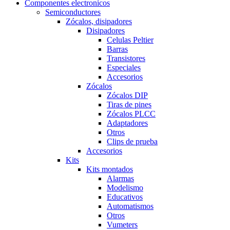
Componentes electronicos
Semiconductores
Zócalos, disipadores
Disipadores
Celulas Peltier
Barras
Transistores
Especiales
Accesorios
Zócalos
Zócalos DIP
Tiras de pines
Zócalos PLCC
Adaptadores
Otros
Clips de prueba
Accesorios
Kits
Kits montados
Alarmas
Modelismo
Educativos
Automatismos
Otros
Vumeters