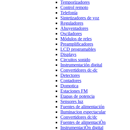
Temporizadores
Control remoto
Telefonía
Sintetizadores de voz
Reguladores
Ahuyentadores
Osciladores
Módulos de reles
Preamplificadores
LCD programables
Displays
Circuitos sonido
Instrumentación digital
Convertidores dc-dc
Detectores
Contadores
Domotica
Estaciones FM
Etapas de potencia
Sensores luz
Fuentes de alimentación
Iluminacion espectacular
Convertidores dc/dc
Fuentes de alimentaciÒn
InstrumentaciÒn digital