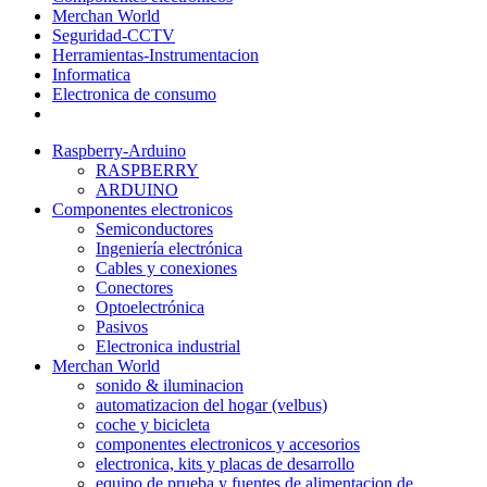
Merchan World
Seguridad-CCTV
Herramientas-Instrumentacion
Informatica
Electronica de consumo
Raspberry-Arduino
RASPBERRY
ARDUINO
Componentes electronicos
Semiconductores
Ingeniería electrónica
Cables y conexiones
Conectores
Optoelectrónica
Pasivos
Electronica industrial
Merchan World
sonido & iluminacion
automatizacion del hogar (velbus)
coche y bicicleta
componentes electronicos y accesorios
electronica, kits y placas de desarrollo
equipo de prueba y fuentes de alimentacion de