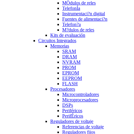
MÒdulos de reles
TelefonÍa
Instrumentaci?n digital
Fuentes de alimentaci?n
Telefon?a
M?dulos de reles
Kits de evaluación
Circuitos Integrados
Memorias
SRAM
DRAM
NVRAM
PROM
EPROM
EEPROM
FLASH
Procesadores
Microcontroladores
Microprocesadores
DSPs
Periféricos
PerifÉricos
Reguladores de voltaje
Referencias de voltaje
Reguladores fijos