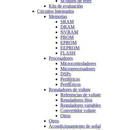
M?dulos de reles
Kits de evaluación
Circuitos Integrados
Memorias
SRAM
DRAM
NVRAM
PROM
EPROM
EEPROM
FLASH
Procesadores
Microcontroladores
Microprocesadores
DSPs
Periféricos
PerifÉricos
Reguladores de voltaje
Referencias de voltaje
Reguladores fijos
Reguladores variables
Convertidor voltaje
Otros
Otros
Acondicionamiento de señal