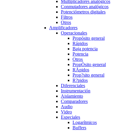
Multiplicadores analógicos
Conmutadores analógicos
Potenciómetros digitales
Filtros
Otros
Amplificadores
Operacionales
Propósito general
Rápidos
Baja potencia
Potencia
Otros
PropÒsito general
RÄpidos
Prop?sito general
R?pidos
Diferenciales
Instrumentación
Aislamiento
Comparadores
Audio
Video
Especiales
Logarítmicos
Buffers