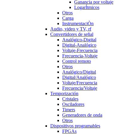
Ganancia por voltaje
LogarÍtmicos
Otros
Carga
InstrumentaciÒn
Audio, video y TV, rf
Convertidores de señal
Analógico-Digital
Digital-Analógico
Voltaje-Frecuencia
Frecuencia-Voltaje
Control remoto
Otros
Analógico/Digital
Digital/Analógico
Voltaje/Frecuencia
Frecuencia/Voltaje
Temporización
Cristales
Osciladores
Timers
Generadores de onda
Otros
Dispositivos programables
FPGAs