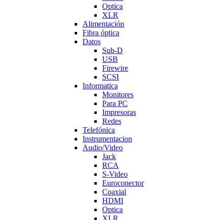
Optica
XLR
Alimentación
Fibra óptica
Datos
Sub-D
USB
Firewire
SCSI
Informatica
Monitores
Para PC
Impresoras
Redes
Telefónica
Instrumentacion
Audio/Video
Jack
RCA
S-Video
Euroconector
Coaxial
HDMI
Optica
XLR