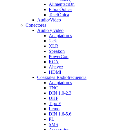
AlimentaciÒn
Fibra Òptica
TelefÒnica
Audio/Video
Conectores
Audio y video
Adaptadores
Jack
XLR
Speakon
PowerCon
RCA
Altavoz
HDMI
Coaxiales-Radiofrecuencia
Adaptadores
TNC
DIN 1.0-2.3
UHF
Tipo F
Lemo
DIN 1.6-5.6
PL
SMS
Accesorios