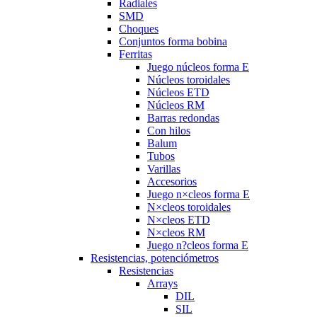
Radiales
SMD
Choques
Conjuntos forma bobina
Ferritas
Juego núcleos forma E
Núcleos toroidales
Núcleos ETD
Núcleos RM
Barras redondas
Con hilos
Balum
Tubos
Varillas
Accesorios
Juego n×cleos forma E
N×cleos toroidales
N×cleos ETD
N×cleos RM
Juego n?cleos forma E
Resistencias, potenciómetros
Resistencias
Arrays
DIL
SIL