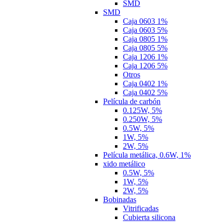
SMD
SMD
Caja 0603 1%
Caja 0603 5%
Caja 0805 1%
Caja 0805 5%
Caja 1206 1%
Caja 1206 5%
Otros
Caja 0402 1%
Caja 0402 5%
Película de carbón
0.125W, 5%
0.250W, 5%
0.5W, 5%
1W, 5%
2W, 5%
Película metálica, 0.6W, 1%
xido metálico
0.5W, 5%
1W, 5%
2W, 5%
Bobinadas
Vitrificadas
Cubierta silicona