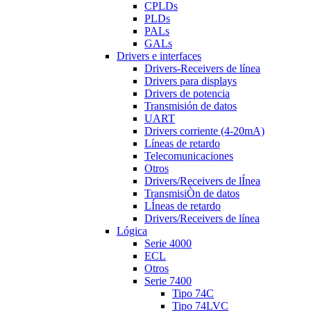
CPLDs
PLDs
PALs
GALs
Drivers e interfaces
Drivers-Receivers de línea
Drivers para displays
Drivers de potencia
Transmisión de datos
UART
Drivers corriente (4-20mA)
Líneas de retardo
Telecomunicaciones
Otros
Drivers/Receivers de lÍnea
TransmisiÒn de datos
LÍneas de retardo
Drivers/Receivers de línea
Lógica
Serie 4000
ECL
Otros
Serie 7400
Tipo 74C
Tipo 74LVC