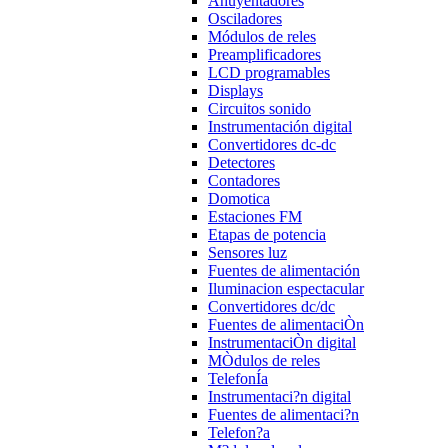
Ahuyentadores
Osciladores
Módulos de reles
Preamplificadores
LCD programables
Displays
Circuitos sonido
Instrumentación digital
Convertidores dc-dc
Detectores
Contadores
Domotica
Estaciones FM
Etapas de potencia
Sensores luz
Fuentes de alimentación
Iluminacion espectacular
Convertidores dc/dc
Fuentes de alimentaciÒn
InstrumentaciÒn digital
MÒdulos de reles
TelefonÍa
Instrumentaci?n digital
Fuentes de alimentaci?n
Telefon?a