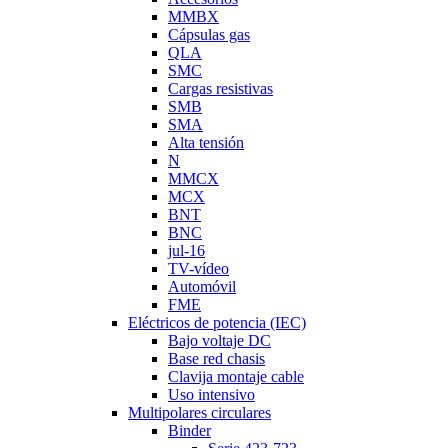
MMBX
Cápsulas gas
QLA
SMC
Cargas resistivas
SMB
SMA
Alta tensión
N
MMCX
MCX
BNT
BNC
jul-16
TV-vídeo
Automóvil
FME
Eléctricos de potencia (IEC)
Bajo voltaje DC
Base red chasis
Clavija montaje cable
Uso intensivo
Multipolares circulares
Binder