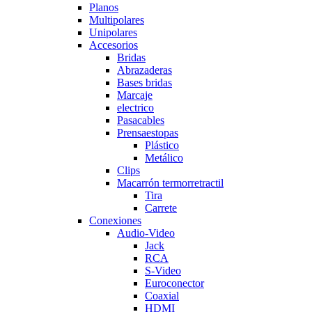
Planos
Multipolares
Unipolares
Accesorios
Bridas
Abrazaderas
Bases bridas
Marcaje
electrico
Pasacables
Prensaestopas
Plástico
Metálico
Clips
Macarrón termorretractil
Tira
Carrete
Conexiones
Audio-Video
Jack
RCA
S-Video
Euroconector
Coaxial
HDMI