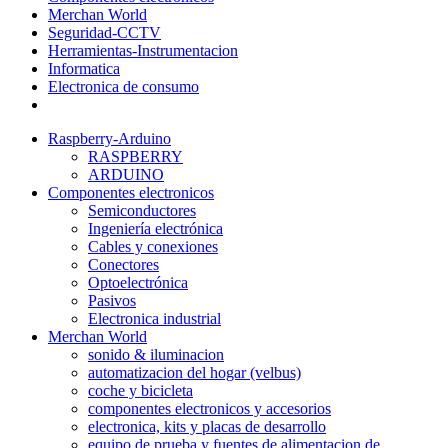
Merchan World
Seguridad-CCTV
Herramientas-Instrumentacion
Informatica
Electronica de consumo
Raspberry-Arduino
RASPBERRY
ARDUINO
Componentes electronicos
Semiconductores
Ingeniería electrónica
Cables y conexiones
Conectores
Optoelectrónica
Pasivos
Electronica industrial
Merchan World
sonido & iluminacion
automatizacion del hogar (velbus)
coche y bicicleta
componentes electronicos y accesorios
electronica, kits y placas de desarrollo
equipo de prueba y fuentes de alimentacion de