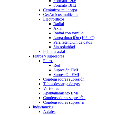
Formato 1206
Formato 1812
Cerámicos multicapa
CerÄmicos multicapa
ElectrolÍticos
Radial
Axial
Radial con tornillo
Larga duraciÒn (105 êC)
Para retenciÒn de datos
Sin polaridad
PelÍcula axial
Filtros y supresores
Filtros
Red
Supresión EMI
SupresiÒn EMI
Condensadores supresión
Tubos descarga de gas
Varistores
Apantallamiento EMI
Condensadores supresiÒn
Condensadores supresi?n
Inductancias
Axiales