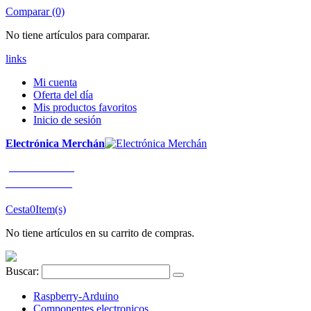
Comparar (0)
No tiene artículos para comparar.
links
Mi cuenta
Oferta del día
Mis productos favoritos
Inicio de sesión
Electrónica Merchán
¡LLÁMENOS!
91 663 80 80
Cesta
0
Item(s)
No tiene artículos en su carrito de compras.
Buscar:
Raspberry-Arduino
Componentes electronicos