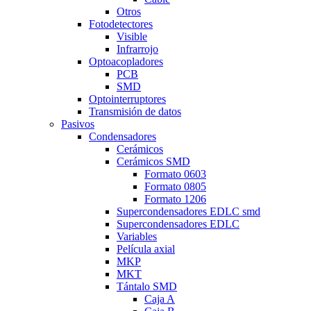
Otros
Fotodetectores
Visible
Infrarrojo
Optoacopladores
PCB
SMD
Optointerruptores
Transmisión de datos
Pasivos
Condensadores
Cerámicos
Cerámicos SMD
Formato 0603
Formato 0805
Formato 1206
Supercondensadores EDLC smd
Supercondensadores EDLC
Variables
Película axial
MKP
MKT
Tántalo SMD
Caja A