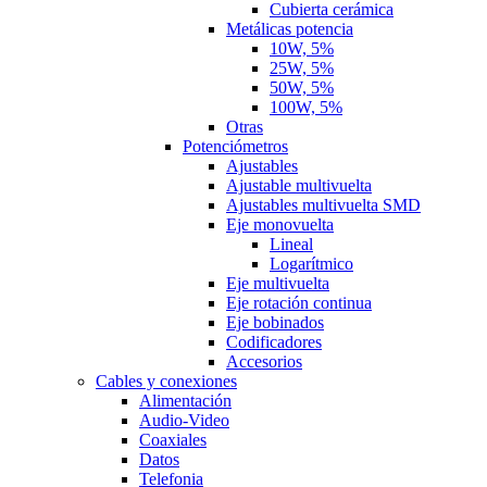
Cubierta cerámica
Metálicas potencia
10W, 5%
25W, 5%
50W, 5%
100W, 5%
Otras
Potenciómetros
Ajustables
Ajustable multivuelta
Ajustables multivuelta SMD
Eje monovuelta
Lineal
Logarítmico
Eje multivuelta
Eje rotación continua
Eje bobinados
Codificadores
Accesorios
Cables y conexiones
Alimentación
Audio-Video
Coaxiales
Datos
Telefonia