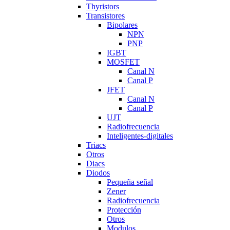
Thyristors
Transistores
Bipolares
NPN
PNP
IGBT
MOSFET
Canal N
Canal P
JFET
Canal N
Canal P
UJT
Radiofrecuencia
Inteligentes-digitales
Triacs
Otros
Diacs
Diodos
Pequeña señal
Zener
Radiofrecuencia
Protección
Otros
Modulos