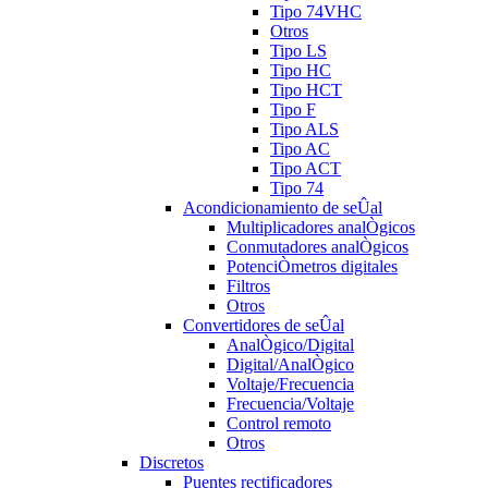
Tipo 74VHC
Otros
Tipo LS
Tipo HC
Tipo HCT
Tipo F
Tipo ALS
Tipo AC
Tipo ACT
Tipo 74
Acondicionamiento de seÛal
Multiplicadores analÒgicos
Conmutadores analÒgicos
PotenciÒmetros digitales
Filtros
Otros
Convertidores de seÛal
AnalÒgico/Digital
Digital/AnalÒgico
Voltaje/Frecuencia
Frecuencia/Voltaje
Control remoto
Otros
Discretos
Puentes rectificadores