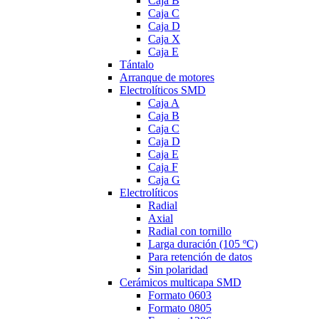
Caja B
Caja C
Caja D
Caja X
Caja E
Tántalo
Arranque de motores
Electrolíticos SMD
Caja A
Caja B
Caja C
Caja D
Caja E
Caja F
Caja G
Electrolíticos
Radial
Axial
Radial con tornillo
Larga duración (105 ºC)
Para retención de datos
Sin polaridad
Cerámicos multicapa SMD
Formato 0603
Formato 0805