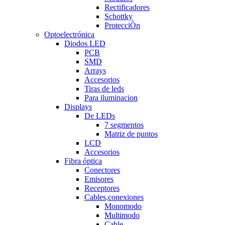
Rectificadores
Schottky
ProtecciÒn
Optoelectrónica
Diodos LED
PCB
SMD
Arrays
Accesorios
Tiras de leds
Para iluminacion
Displays
De LEDs
7 segmentos
Matriz de puntos
LCD
Accesorios
Fibra óptica
Conectores
Emisores
Receptores
Cables,conexiones
Monomodo
Multimodo
Cable